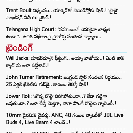
Trent Boult విధ్వంసం.. యార్కర్‌తో బెయిర్‌స్టోకు షాక్.! ‘బై-బై’
సెలబ్రేషన్ వీడియో వైరల్.!
Telangana High Court: “సమాజంలో ఎవరికైనా బాధ్యత
ఉందా”.. ఉచిత పథకాలపై హైకోర్టు సంచలన వ్యాఖ్యలు..
ట్రెండింగ్‌
Will Jacks: సూపర్‌మ్యాన్ ఫీల్డింగ్.. అయ్యా బాబోయ్..! ఏంటి జాక్
క్యాచ్ ను అలా పట్టేశావ్.!
John Turner Retirement: ఇంగ్లండ్ స్టార్ సంచలన నిర్ణయం..
25 ఏళ్లకే క్రికెట్‌కు గుడ్‌బై.. కారణం తెలిస్తే షాక్!
Jowar Roti: ‘జొన్న రొట్టె’ విరిగిపోతుందా..? లేదా గట్టిగా
అవుతుందా.? ఇలా చేస్తే మెత్తగా, బాగా పొంగే రొట్టెలు గ్యారెంటీ.!
10mm డైనమిక్ డ్రైవర్లు, ANC, 48 గంటల బ్యాటరీతో JBL Live
Buds 4, Live Beam 4 లాంచ్..!