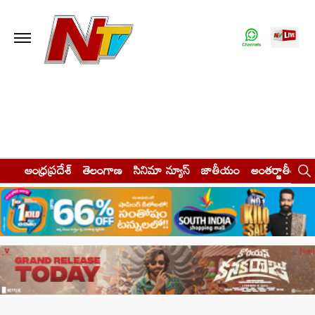
ఆంధ్రప్రదేశ్
తెలంగాణ
సినిమా న్యూస్
జాతీయం
అంతర్జాతీయం