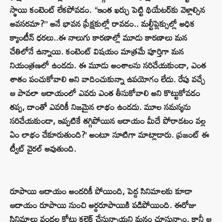
స్థాయి కంటెంట్ లేకపోవడం. “ఇంత ఖర్చు పెట్టి థియేటర్‌కు వెళ్లాల్సిన
అవసరమా?” అనే భావన ప్రేక్షకుల్లో రావడం.. మల్టీప్లెక్సుల్లో అధిక
క్యాంటీన్ ధరలు..ఈ నాలుగు కారణాల్లో మూడు కారణాలు మన
చేతిలోనే ఉన్నాయి. కంటెంట్ విషయం మాత్రమే పూర్తిగా మన
నియంత్రణలో ఉండదు. ఈ మూడు అంశాలను సరిచేయకుండా, ఎంత
శాతం పంచుకోవాలి అని వాదించుకున్నా ఉపయోగం లేదు. రేపు వచ్చే
ఆ పావలా ఆదాయంలో ఎవరు ఎంత తీసుకోవాలి అని కొట్టుకోవడం
తప్ప, దాంతో ఎవరికీ నిజమైన లాభం ఉండదు. మూల సమస్యను
సరిచేయకుండా, ఇప్పటికే తగ్గిపోయిన ఆదాయం మీదే పోరాడటం వల్ల
ఏం లాభం చేకూరుతుంది?’ అంటూ సూటిగా మాట్లాడారు. ప్రజంట్ ఈ
ట్వీట్ వైరల్ అవుతుంది.
రూపాయి ఆదాయం అందరికీ పోయింది, పెద్ద సినిమాలకు కూడా
ఆదాయం రూపాయి నుంచి అర్ధరూపాయికి పడిపోయింది. ఈరోజు
సినిమాలు వందల కోట్లు కలెక్ట్ చేస్తున్నాయని మనం చూస్తున్నాం. కానీ ఆ