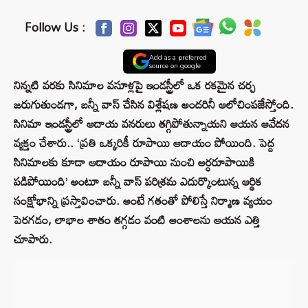
Follow Us :
Add as a preferred
source on google
నిన్నటి వరకు సినిమాల వసూళ్లపై ఇండస్ట్రీలో ఒక రకమైన చర్చ
జరుగుతుండగా, బన్నీ వాస్ చేసిన విశ్లేషణ అందరినీ ఆలోచింపజేస్తోంది.
సినిమా ఇండస్ట్రీలో ఆదాయ వనరులు తగ్గిపోతున్నాయని ఆయన ఆవేదన
వ్యక్తం చేశారు.. ‘ప్రతి ఒక్కరికీ రూపాయి ఆదాయం పోయింది. పెద్ద
సినిమాలకు కూడా ఆదాయం రూపాయి నుంచి అర్ధరూపాయికి
పడిపోయింది’ అంటూ బన్నీ వాస్ పరిశ్రమ ఎదుర్కొంటున్న ఆర్థిక
సంక్షోభాన్ని ప్రస్తావించారు. అంటే గతంతో పోలిస్తే నిర్మాణ వ్యయం
పెరగడం, లాభాల శాతం తగ్గడం వంటి అంశాలను ఆయన ఎత్తి
చూపారు.