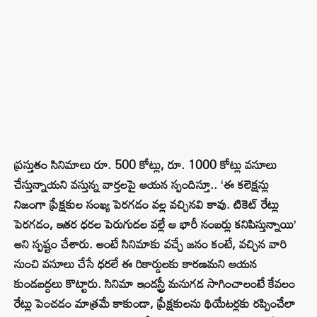
ప్రస్తుతం సినిమాలు రూ. 500 కోట్లు, రూ. 1000 కోట్లు వసూలు
చేస్తున్నాయని వస్తున్న వార్తలపై ఆయన స్పందిస్తూ.. ‘ఈ కలెక్షన్లు
నిజంగా ప్రేక్షకుల సంఖ్య పెరగడం వల్ల వచ్చినవి కావు. టికెట్ రేట్లు
పెరగడం, ఇతర ధరల పెరుగుదల వల్లే ఆ భారీ నంబర్లు కనిపిస్తున్నాయి’
అని స్పష్టం చేశారు. అంటే సినిమాకు వచ్చే జనం కంటే, వచ్చిన వారి
నుంచి వసూలు చేసే ధరలే ఈ రికార్డులకు కారణమని ఆయన
కుండబద్దలు కొట్టారు. సినిమా ఇండస్ట్రీ మనుగడ సాగించాలంటే కేవలం
రేట్లు పెంచడం మాత్రమే కాకుండా, ప్రేక్షకులను థియేటర్లకు రప్పించేలా