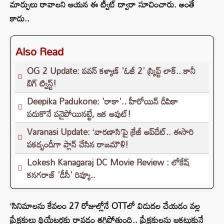
మార్పులు రావాలని ఆయన ఈ ట్వీట్ ద్వారా సూచించారు. అంతే
కాదు..
Also Read
OG 2 Update: పవన్ కళ్యాణ్ 'ఓజీ 2' స్క్రిప్ట్ లాక్.. కానీ
బిగ్ ట్విస్ట్!
Deepika Padukone: 'రాకా'.. హీరోయిన్ దీపికా
పదుకొనే పనైపోయినట్టే, ఇక అవుట్!
Varanasi Update: ‘వారణాసి’పై క్రేజీ అప్‌డేట్.. ఈసారి
పకడ్బందీగా ప్లాన్ చేసిన రాజమౌళి!
Lokesh Kanagaraj DC Movie Review : లోకేష్
కనగరాజ్ 'డీసీ' రివ్యూ..
‘సినిమాలను కేవలం 27 రోజుల్లోనే OTTలో విడుదల చేయడం వల్ల
ప్రేక్షకులు థియేటర్లకు రావడం తగ్గిపోతుంది.. ప్రేక్షకులను ఆకట్టుకునే