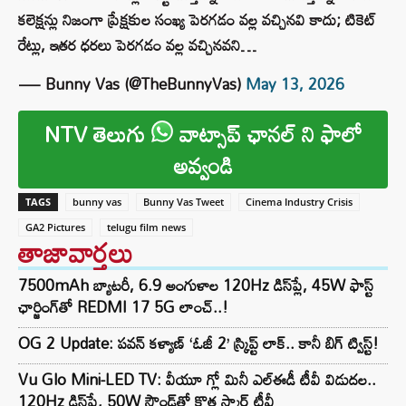
కలెక్షన్లు నిజంగా ప్రేక్షకుల సంఖ్య పెరగడం వల్ల వచ్చినవి కాదు; టికెట్
రేట్లు, ఇతర ధరలు పెరగడం వల్ల వచ్చినవని…
— Bunny Vas (@TheBunnyVas)
May 13, 2026
NTV తెలుగు
వాట్సాప్ ఛానల్ ని ఫాలో
అవ్వండి
TAGS
bunny vas
Bunny Vas Tweet
Cinema Industry Crisis
GA2 Pictures
telugu film news
తాజావార్తలు
7500mAh బ్యాటరీ, 6.9 అంగుళాల 120Hz డిస్‌ప్లే, 45W ఫాస్ట్
ఛార్జింగ్‌తో REDMI 17 5G లాంచ్..!
OG 2 Update: పవన్ కళ్యాణ్ ‘ఓజీ 2’ స్క్రిప్ట్ లాక్.. కానీ బిగ్ ట్విస్ట్!
Vu Glo Mini-LED TV: వీయూ గ్లో మినీ ఎల్ఈడీ టీవీ విడుదల..
120Hz డిస్‌ప్లే, 50W సౌండ్‌తో కొత్త స్మార్ట్ టీవీ