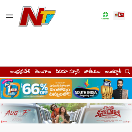
ఆంధ్రప్రదేశ్
తెలంగాణ
సినిమా న్యూస్
జాతీయం
అంతర్జాతీయం