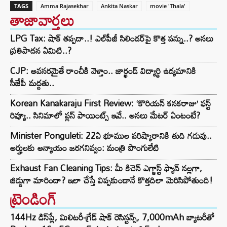
TAGS
Amma Rajasekhar
Ankita Naskar
movie 'Thala'
తాజావార్తలు
LPG Tax: షాక్‌ తప్పదా..! ఎల్‌పీజీ సిలిండర్‌పై కొత్త పన్ను..? అసలు
ప్రతిపాదన ఏమిటి..?
CJP: అవసరమైతే రాంచీకి వెళ్తాం.. జార్ఖండ్ విద్యార్థి ఉద్యమానికి
సీజేపీ మద్దతు..
Korean Kanakaraju First Review: ‘కొరియన్ కనకరాజు’ ఫస్ట్
రివ్యూ.. సినిమాలో ప్లస్ పాయింట్స్ ఇవే.. అసలు మేటర్ ఏంటంటే?
Minister Ponguleti: 22ఏ భూముల పరిష్కారానికి తుది గడువు..
అర్హులకు అన్యాయం జరగనివ్వం: మంత్రి పొంగులేటి
Exhaust Fan Cleaning Tips: మీ కిచెన్ ఎగ్జాస్ట్ ఫ్యాన్ నల్లగా,
జిడ్డుగా మారిందా? ఇలా చేస్తే విప్పకుండానే కొత్తదిలా మెరిసిపోతుంది!
ట్రెండింగ్‌
144Hz డిస్‌ప్లే, మిలిటరీ-గ్రేడ్ షాక్ రెసిస్టన్స్, 7,000mAh బ్యాటరీతో