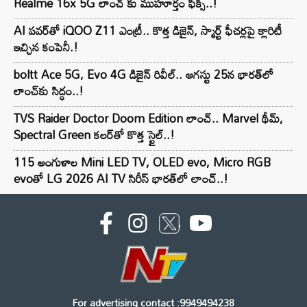
Realme 16x 5G లాంచ్ కు ముహూర్తం ఫిక్స్..!
AI పవర్‌తో iQOO Z11 ఎంట్రీ.. కొత్త డిజైన్, స్మార్ట్ ఫీచర్లపై క్లారిటీ
ఇచ్చిన కంపెనీ.!
boltt Ace 5G, Evo 4G డిజైన్ రివీల్.. ఆగస్టు 25న భారత్‌లో
లాంచ్‌కు సిద్ధం..!
TVS Raider Doctor Doom Edition లాంచ్.. Marvel థీమ్,
Spectral Green కలర్‌తో కొత్త స్టైల్..!
115 అంగుళాల Mini LED TV, OLED evo, Micro RGB
evoతో LG 2026 AI TV సిరీస్ భారత్‌లో లాంచ్..!
For advertising contact :9949494238