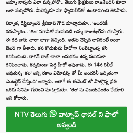
అమ్మా నాన్నను ఎలా మర్చిపోరో.. తెలుగు ప్రేక్షకులు రాజశేఖర్‌ని కూడా
అలా మర్చిపోరు. మీరెప్పుడూ మా ఫ్యామిలీస్‌తో ఉంటారు’అని తెలిపాడు.
నిర్మాత, డిస్ట్రిబ్యూటర్ శ్రీనివాస్ గౌడ్ మాట్లాడుతూ.. ‘అందరికీ
నమస్కారం.. ‘తల’ మూవీతో మునుపటి అమ్మ రాజశేఖర్‌ను చూస్తారు.
ఈ కథ నాకు చాలా బాగా నచ్చింది. అతను చెప్పిన దానికంటే ఇంకా
బెటర్ గా తీశారు. తన కొడుకును హీరోగా నిలబెట్టాలన్న కసి
కనిపించింది. రాగిన్ రాజ్ చాలా అనుభవం ఉన్న నటుడులా
కనిపించాడు. తప్పకుండా పెద్ద హీరో అవుతాడు. ఈ 14న రిలీజ్
అవుతున్న ‘తల’ అన్ని రకాల ఎమోషన్స్ తో మీ అందరినీ ఖచ్చితంగా
ఎంటర్టైన్ చేస్తుంది’ అన్నారు. అలాగే ఈ ఈవెంట్ లో పాల్గొన్న ప్రతి
ఒకరు సినిమా గురించి మాట్లాడుతూ. ‘తల’ ను విజయవంతం చేయాలి
అని కోరారు.
NTV తెలుగు
వాట్సాప్ ఛానల్ ని ఫాలో
అవ్వండి