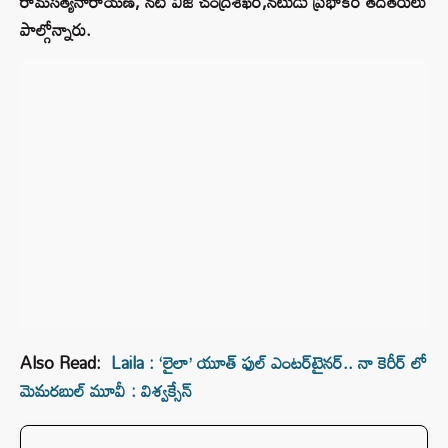
రామసత్యనారాయణ, నటి విజి చంద్రశేఖర్,నటుడు ప్రభాకర్ తదితరులు
పాల్గోన్నారు.
Also Read:
Laila : ‘లైలా’ యూత్ ఫుల్ ఎంటర్‌టైనర్‌.. నా కెరీర్ లో
మెమరబుల్ మూవీ : విశ్వక్సేన్