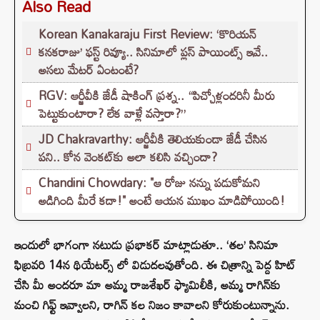
Also Read
Korean Kanakaraju First Review: ‘కొరియన్
కనకరాజు’ ఫస్ట్ రివ్యూ.. సినిమాలో ప్లస్ పాయింట్స్ ఇవే..
అసలు మేటర్ ఏంటంటే?
RGV: ఆర్జీవీకి జేడీ షాకింగ్ ప్రశ్న.. “పిచ్చోళ్లందరినీ మీరు
పెట్టుకుంటారా? లేక వాళ్లే వస్తారా?”
JD Chakravarthy: ఆర్జీవీకి తెలియకుండా జేడీ చేసిన
పని.. కోన వెంకట్‌కు అలా కలిసి వచ్చిందా?
Chandini Chowdary: "ఆ రోజు నన్ను పడుకోమని
అడిగింది మీరే కదా!" అంటే ఆయన ముఖం మాడిపోయింది!
ఇందులో భాగంగా నటుడు ప్రభాకర్ మాట్లాడుతూ.. ‘తల’ సినిమా
ఫిబ్రవరి 14న థియేటర్స్ లో విడుదలవుతోంది. ఈ చిత్రాన్ని పెద్ద హిట్
చేసి మీ అందరూ మా అమ్మ రాజశేఖర్ ఫ్యామిలీకి, అమ్మ రాగిన్‌కు
మంచి గిఫ్ట్ ఇవ్వాలని, రాగిన్ కల నిజం కావాలని కోరుకుంటున్నాను.