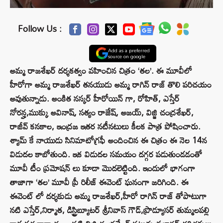
Follow Us :
Add as a preferred
source on google
అమ్మ రాజశేఖర్ దర్శకత్వం వహించిన చిత్రం ‘తల’. ఈ మూవీలో
హీరోగా అమ్మ రాజశేఖర్ తనయుడు అమ్మ రాగిన్ రాజ్ తొలి పరిచయం
అవుతున్నాడు. అంకిత నస్కర్ హీరోయిన్ గా, రోహిత్, ఎస్తేర్
నోరన్హ,ముక్కు అవినాష్, సత్యం రాజేష్, అజయ్, విజ్జి చంద్రశేఖర్,
రాజీవ్ కనకాల, ఇంద్రజ ఇతర నటీనటులు కీలక పాత్ర పోషించారు.
శ్యామ్ కే నాయుడు సినిమాటోగ్రఫీ అందించిన ఈ చిత్రం ఈ నెల 14న
విడుదల కాబోతుంది. ఇక విడుదల సమయం దగ్గర పడుతుండడంతో
మూవీ టీం ప్రమోషన్ లు కూడా మొదలెట్టింది. ఇందులో భాగంగా
తాజాగా ‘తల’ మూవీ ప్రీ రిలీజ్ ఈవెంట్ ఘనంగా జరిగింది. ఈ
ఈవెంట్ లో దర్శకుడు అమ్మ రాజశేఖర్,హీరో రాగిన్ రాజ్ తోపాటుగా
నటి ఎస్తేర్,నిర్మాత, డిస్ట్రిబ్యూటర్ శ్రీనివాస్ గౌడ్,ప్రొడ్యూసర్ తుమ్మలపల్లి