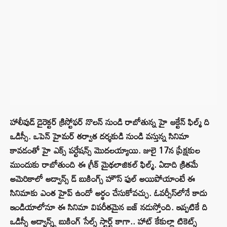
హాలీవుడ్ డైరెక్టర్ క్రిస్టోఫర్ నొలన్ నుండి రాబోతున్న హై ఆక్టేన్ ఫిల్మ్ ది
ఒడిస్సీ. ఒపెన్ హైమర్ తర్వాత దర్శకుడి నుండి వస్తున్న సినిమా
కావడంతో హై ఎక్స్ పర్టేషన్స్ మొదలయ్యాయి. జులై 17న ప్రేక్షకుల
ముందుకు రాబోతుంది ఈ గ్రీక్ మైథలాజికల్ ఫిల్మ్. ఏడాది క్రితమే
అమెరికాలో అడ్వాన్స్ డ్ బుకింగ్స్ హౌస్ ఫుల్ అయిపోయాంటే ఈ
సినిమాకు ఎంత హైప్ ఉందో అర్థం చేసుకోవచ్చు. ఓవర్సీస్‌లోనే కాదు
ఇండియాలోనూ ఈ సినిమా విపరీతమైన బజ్ నడుస్తోంది. ఇప్పటికే ది
ఒడిస్సీ అడ్వాన్స్డ్ బుకింగ్ సేల్స్ స్టార్ట్ కాగా.. హాట్ కేకుల్లా టికెట్స్