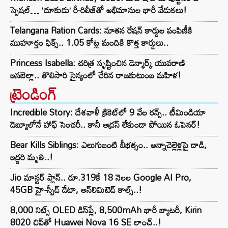
స్పెషల్… ‘దూకుడు’ రీ-రిలీజ్‌తో అభిమానుల భారీ వేడుకలు!
Telangana Ration Cards: నూతన రేషన్ కార్డుల పంపిణీకి
ముహూర్తం ఫిక్స్‌.. 1.05 కోట్ల మందికి కొత్త కార్డులు..
Princess Isabella: చరిత్ర సృష్టించిన డెన్మార్క్ యువరాణి
ఇసబెల్లా.. తొలిసారి సైన్యంలో చేరిన రాజకుటుంబ మహిళ!
ట్రెండింగ్‌
Incredible Story: దేశవాళీ క్రికెట్‌లో 9 వేల రన్స్.. టీమిండియా
డెబ్యూలోనే హాఫ్ సెంచరీ.. కానీ అడ్రస్ లేకుండా పోయిన ఓపెనర్!
Bear Kills Siblings: ఎలుగుబంటి బీభత్సం.. అన్నాచెల్లెళ్లపై దాడి,
ఇద్దరి మృతి..!
Jio మాస్టర్ ప్లాన్.. రూ.319కే 18 నెలల Google AI Pro,
45GB హై-స్పీడ్ డేటా, అన్⁭లిమిటెడ్ కాల్స్..!
8,000 నిట్స్ OLED డిస్‌ప్లే, 8,500mAh భారీ బ్యాటరీ, Kirin
8020 చిప్‌తో Huawei Nova 16 SE లాంచ్..!