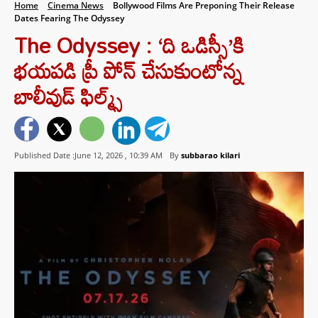
Home
Cinema News
Bollywood Films Are Preponing Their Release
Dates Fearing The Odyssey
The Odyssey : ‘ది ఒడిస్సీ’కి
భయపడి ప్రీ పోన్ చేసుకుంటోన్న
బాలీవుడ్ ఫిల్మ్స్
Published Date :June 12, 2026 ,
10:39 AM
By
subbarao kilari