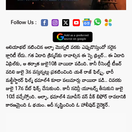
Follow Us :
Add as a preferred
source on google
ఆలియాభట్ నటించిన ఆల్ఫా మొన్నటి వరకు ఎప్పుడొస్తుందో సరైన
క్లారిటీ లేదు. గత ఏడాది క్రిస్మస్‌కు రావాల్సిన ఈ స్పై థ్రిల్లర్.. ఈ ఏడాది
ఏప్రిల్‌కు, ఆ తర్వాత జులై10కి వాయిదా పడింది. కానీ రీసెంట్లీ టీజర్
వదిలి జులై 3న వస్తున్నట్లు ప్రకటించింది యశ్ రాజ్ ఫిల్మ్స్. భారీ
మల్టీస్టారర్ ఫిల్మ్ ధమాల్4 కూడా పలుమార్లు వాయిదా పడి.. చివరకు
జులై 17న డేట్ ఫిక్స్ చేసుకుంది. కానీ సడెన్లీ యూటర్న్ తీసుకుని జులై
10నే వచ్చేస్తోంది. ఆల్ఫా, ధమాల్4 మూవీస్ వన్ వీక్ బిఫోర్ రావడానికి
కారణమైంది ఓ భయం. అదీ సృష్టించింది ఓ హాలీవుడ్ డైరెక్టర్.