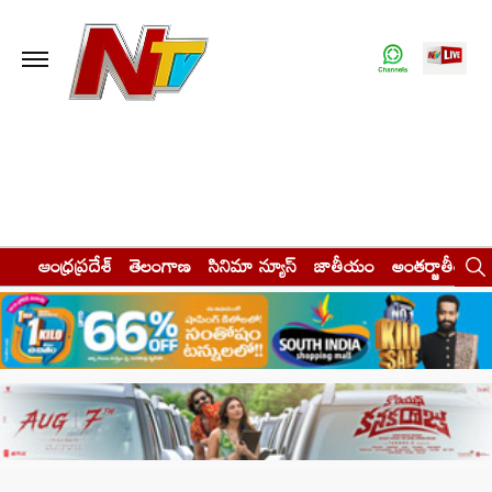
ఆంధ్రప్రదేశ్
తెలంగాణ
సినిమా న్యూస్
జాతీయం
అంతర్జాతీయం