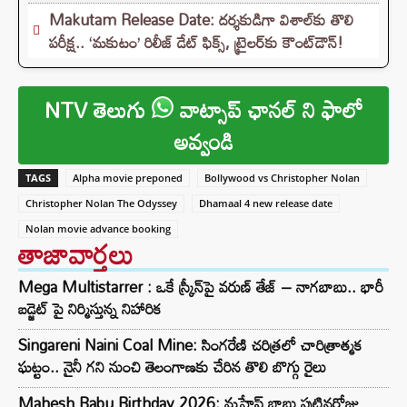
Makutam Release Date: దర్శకుడిగా విశాల్‌కు తొలి
పరీక్ష.. ‘మకుటం’ రిలీజ్ డేట్ ఫిక్స్, ట్రైలర్‌కు కౌంట్‌డౌన్!
NTV తెలుగు
వాట్సాప్ ఛానల్ ని ఫాలో
అవ్వండి
TAGS
Alpha movie preponed
Bollywood vs Christopher Nolan
Christopher Nolan The Odyssey
Dhamaal 4 new release date
Nolan movie advance booking
తాజావార్తలు
Mega Multistarrer : ఒకే స్క్రీన్‌పై వరుణ్ తేజ్ – నాగబాబు.. భారీ
బడ్జెట్ పై నిర్మిస్తున్న నిహారిక
Singareni Naini Coal Mine: సింగరేణి చరిత్రలో చారిత్రాత్మక
ఘట్టం.. నైనీ గని నుంచి తెలంగాణకు చేరిన తొలి బొగ్గు రైలు
Mahesh Babu Birthday 2026: మహేష్ బాబు పుట్టినరోజు