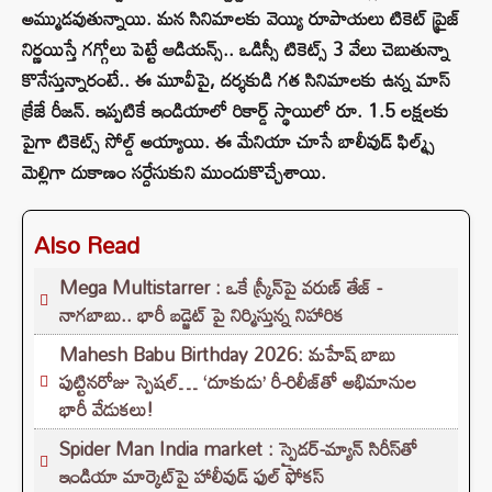
అమ్ముడవుతున్నాయి. మన సినిమాలకు వెయ్యి రూపాయలు టికెట్ ప్రైజ్
నిర్ణయిస్తే గగ్గోలు పెట్టే ఆడియన్స్.. ఒడిస్సీ టికెట్స్ 3 వేలు చెబుతున్నా
కొనేస్తున్నారంటే.. ఈ మూవీపై, దర్శకుడి గత సినిమాలకు ఉన్న మాస్
క్రేజే రీజన్. ఇప్పటికే ఇండియాలో రికార్డ్ స్థాయిలో రూ. 1.5 లక్షలకు
పైగా టికెట్స్ సోల్డ్ అయ్యాయి. ఈ మేనియా చూసే బాలీవుడ్ ఫిల్మ్స్
మెల్లిగా దుకాణం సర్దేసుకుని ముందుకొచ్చేశాయి.
Also Read
Mega Multistarrer : ఒకే స్క్రీన్‌పై వరుణ్ తేజ్ -
నాగబాబు.. భారీ బడ్జెట్ పై నిర్మిస్తున్న నిహారిక
Mahesh Babu Birthday 2026: మహేష్ బాబు
పుట్టినరోజు స్పెషల్… ‘దూకుడు’ రీ-రిలీజ్‌తో అభిమానుల
భారీ వేడుకలు!
Spider Man India market : స్పైడర్-మ్యాన్ సిరీస్‌తో
ఇండియా మార్కెట్‌పై హాలీవుడ్ ఫుల్ ఫోకస్