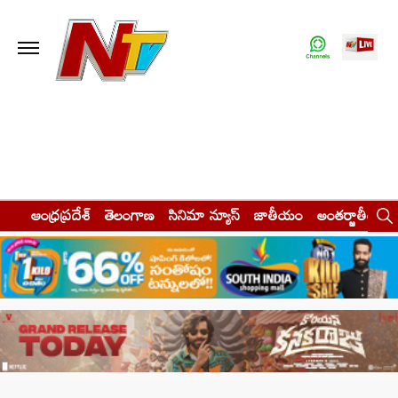
ఆంధ్రప్రదేశ్
తెలంగాణ
సినిమా న్యూస్
జాతీయం
అంతర్జాతీయం