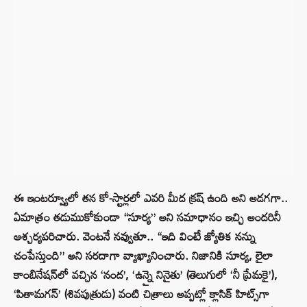
ఈ ఇంటర్వ్యూలో తన కో-స్టార్లలో ఎవరి మీద క్రష్ ఉంది అని అడగగా..
ఏమాత్రం తడుముకోకుండా “సూర్య” అని సమాధానం ఇచ్చి అందరినీ
ఆశ్చర్యపరిచారు. వెంటనే నవ్వుతూ.. “ఇది వింటే జ్యోతిక నన్ను
చంపేస్తుంది” అని సరదాగా వ్యాఖ్యానించారు. నిజానికి సూర్య, లైలా
కాంబినేషన్‌లో వచ్చిన ‘నంద’, ‘ఉన్నై నినైతు’ (తెలుగులో ‘నీ ప్రేమకై’),
‘పితామగన్’ (శివపుత్రుడు) వంటి చిత్రాలు అప్పట్లో క్లాసిక్ హిట్స్‌గా