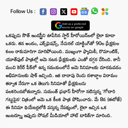
Follow Us :
Add as a preferred
source on google
ఒకప్పుడు సౌత్ ఇండస్ట్రీని ఊపేసిన స్టార్ హీరోయిన్‌లలో లైలా కూడా
ఒకరు. తన అందం, ఎక్స్‌ప్రెషన్స్, నేచురల్ యాక్టింగ్‌తో 90ల ప్రేక్షకుల
కలల రాకుమారిగా మారిపోయింది. ముఖ్యంగా ఫ్యామిలీ, రొమాంటిక్,
యూత్‌ఫుల్ పాత్రల్లో ఆమె నటన ప్రేక్షకులకు ఎంతో దగ్గర చేసింది. కానీ
మంచి కెరీర్ పీక్‌లో ఉన్న సమయంలోనే ఆమె సినిమాలకు దూరమవడం
అభిమానులకు షాక్ ఇచ్చింది. ఇక దాదాపు రెండు దశాబ్దాల విరామం
తర్వాత నేరుగా ఒక తెలుగు సినిమాతో ప్రేక్షకులను
పలకరించబోతున్నారు. సుమంత్ ప్రభాస్ హీరోగా నటిస్తున్న ‘గోదారి
గట్టుపైన’ చిత్రంలో ఆమె ఒక కీలక పాత్ర పోషించారు. మే 8న (ఈరోజే)
ఈ సినిమా థియేటర్లలోకి వస్తున్న నేపథ్యంలో, లైలా ఇచ్చిన ఒక
ఇంటర్వ్యూ ఇప్పుడు సోషల్ మీడియాలో హాట్ టాపిక్‌గా మారింది.