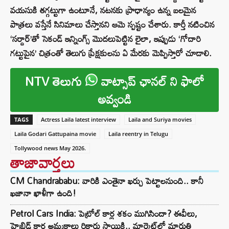
వయసుకి తగ్గట్టుగా ఉంటూనే, నటనకు ప్రాధాన్యం ఉన్న బలమైన
పాత్రలు వస్తేనే సినిమాలు చేస్తానని ఆమె స్పష్టం చేశారు. కార్తీ నటించిన
‘సర్దార్’తో సెకండ్ ఇన్నింగ్స్ మొదలుపెట్టిన లైలా, ఇప్పుడు ‘గోదారి
గట్టుపైన’ చిత్రంతో తెలుగు ప్రేక్షకులను ఏ మేరకు మెప్పిస్తారో చూడాలి.
NTV తెలుగు
వాట్సాప్ ఛానల్ ని ఫాలో
అవ్వండి
TAGS
Actress Laila latest interview
Laila and Suriya movies
Laila Godari Gattupaina movie
Laila reentry in Telugu
Tollywood news May 2026.
తాజావార్తలు
CM Chandrababu: వారికి ఎంతైనా ఖర్చు పెట్టాలనుంది.. కానీ
ఖజానా ఖాళీగా ఉంది!
Petrol Cars India: పెట్రోల్ కార్ల శకం ముగిసిందా? ఈవీలు,
హైబ్రిడ్ కార్ల అమ్మకాలు రికార్డు స్థాయికి.. మార్కెట్‌లో మారుతి