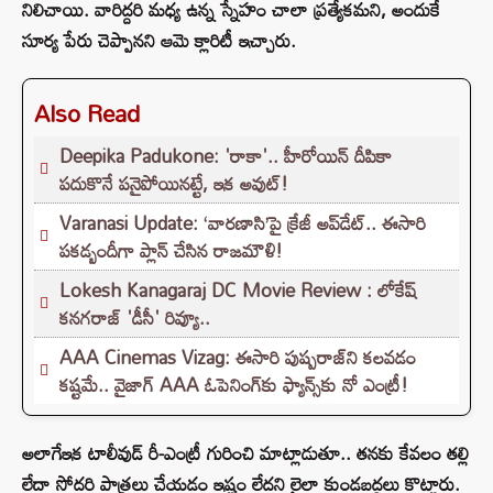
నిలిచాయి. వారిద్దరి మధ్య ఉన్న స్నేహం చాలా ప్రత్యేకమని, అందుకే
సూర్య పేరు చెప్పానని ఆమె క్లారిటీ ఇచ్చారు.
Also Read
Deepika Padukone: 'రాకా'.. హీరోయిన్ దీపికా
పదుకొనే పనైపోయినట్టే, ఇక అవుట్!
Varanasi Update: ‘వారణాసి’పై క్రేజీ అప్‌డేట్.. ఈసారి
పకడ్బందీగా ప్లాన్ చేసిన రాజమౌళి!
Lokesh Kanagaraj DC Movie Review : లోకేష్
కనగరాజ్ 'డీసీ' రివ్యూ..
AAA Cinemas Vizag: ఈసారి పుష్పరాజ్‌ని కలవడం
కష్టమే.. వైజాగ్ AAA ఓపెనింగ్‌కు ఫ్యాన్స్‌కు నో ఎంట్రీ!
అలాగేఇక టాలీవుడ్ రీ-ఎంట్రీ గురించి మాట్లాడుతూ.. తనకు కేవలం తల్లి
లేదా సోదరి పాత్రలు చేయడం ఇష్టం లేదని లైలా కుండబద్దలు కొట్టారు.