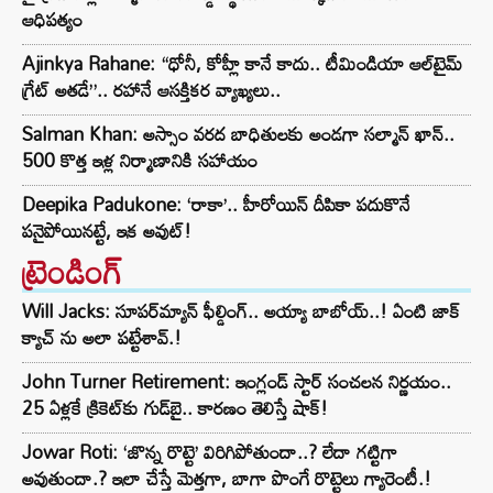
ఆధిపత్యం
Ajinkya Rahane: “ధోనీ, కోహ్లీ కానే కాదు.. టీమిండియా ఆల్‌టైమ్
గ్రేట్ అతడే”.. రహానే ఆసక్తికర వ్యాఖ్యలు..
Salman Khan: అస్సాం వరద బాధితులకు అండగా సల్మాన్ ఖాన్..
500 కొత్త ఇళ్ల నిర్మాణానికి సహాయం
Deepika Padukone: ‘రాకా’.. హీరోయిన్ దీపికా పదుకొనే
పనైపోయినట్టే, ఇక అవుట్!
ట్రెండింగ్‌
Will Jacks: సూపర్‌మ్యాన్ ఫీల్డింగ్.. అయ్యా బాబోయ్..! ఏంటి జాక్
క్యాచ్ ను అలా పట్టేశావ్.!
John Turner Retirement: ఇంగ్లండ్ స్టార్ సంచలన నిర్ణయం..
25 ఏళ్లకే క్రికెట్‌కు గుడ్‌బై.. కారణం తెలిస్తే షాక్!
Jowar Roti: ‘జొన్న రొట్టె’ విరిగిపోతుందా..? లేదా గట్టిగా
అవుతుందా.? ఇలా చేస్తే మెత్తగా, బాగా పొంగే రొట్టెలు గ్యారెంటీ.!