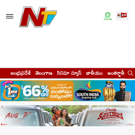
ఆంధ్రప్రదేశ్
తెలంగాణ
సినిమా న్యూస్
జాతీయం
అంతర్జాతీయం