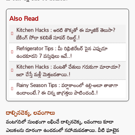
Also Read
Kitchen Hacks : అరటి తొక్కతో ఈ మ్యాజిక్ తెలుసా?
బేకింగ్ సోడా కలిపితే సూపర్ రిజల్ట్.!
Refrigerator Tips : మీ రిఫ్రిజిరేటర్ పైన ఎప్పుడూ
ఉంచకూడని 7 వస్తువులు ఇవే..!
Kitchen Hacks : వంటతో చేతులు గరుకుగా మారాయా?
ఇలా చేస్తే మళ్లీ మెత్తబడతాయి.!
Rainy Season Tips : వర్షాకాలంలో ఉల్లి-ఆలూ తాజాగా
ఉండాలంటే.? ఈ చిన్న జాగ్రత్తలు పాటించండి.!
దాల్చినచెక్క, లవంగాలు
వంటగదిలో సులభంగా లభించే దాల్చినచెక్క, లవంగాలు కూడా
ఎలుకలను దూరంగా ఉంచడంలో సహాయపడతాయి. వీటి ఘాటైన