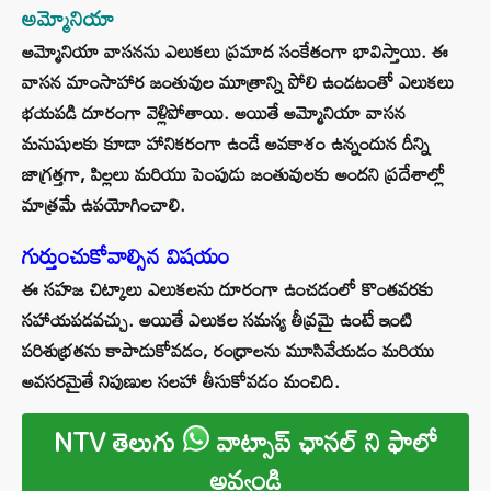
అమ్మోనియా
అమ్మోనియా వాసనను ఎలుకలు ప్రమాద సంకేతంగా భావిస్తాయి. ఈ
వాసన మాంసాహార జంతువుల మూత్రాన్ని పోలి ఉండటంతో ఎలుకలు
భయపడి దూరంగా వెళ్లిపోతాయి. అయితే అమ్మోనియా వాసన
మనుషులకు కూడా హానికరంగా ఉండే అవకాశం ఉన్నందున దీన్ని
జాగ్రత్తగా, పిల్లలు మరియు పెంపుడు జంతువులకు అందని ప్రదేశాల్లో
మాత్రమే ఉపయోగించాలి.
గుర్తుంచుకోవాల్సిన విషయం
ఈ సహజ చిట్కాలు ఎలుకలను దూరంగా ఉంచడంలో కొంతవరకు
సహాయపడవచ్చు. అయితే ఎలుకల సమస్య తీవ్రమై ఉంటే ఇంటి
పరిశుభ్రతను కాపాడుకోవడం, రంధ్రాలను మూసివేయడం మరియు
అవసరమైతే నిపుణుల సలహా తీసుకోవడం మంచిది.
NTV తెలుగు
వాట్సాప్ ఛానల్ ని ఫాలో
అవ్వండి