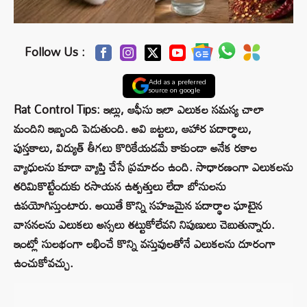
Follow Us :
Add as a preferred
source on google
Rat Control Tips: ఇల్లు, ఆఫీసు ఇలా ఎలుకల సమస్య చాలా
మందిని ఇబ్బంది పెడుతుంది. అవి బట్టలు, ఆహార పదార్థాలు,
పుస్తకాలు, విద్యుత్ తీగలు కొరికేయడమే కాకుండా అనేక రకాల
వ్యాధులను కూడా వ్యాప్తి చేసే ప్రమాదం ఉంది. సాధారణంగా ఎలుకలను
తరిమికొట్టేందుకు రసాయన ఉత్పత్తులు లేదా బోనులను
ఉపయోగిస్తుంటారు. అయితే కొన్ని సహజమైన పదార్థాల ఘాటైన
వాసనలను ఎలుకలు అస్సలు తట్టుకోలేవని నిపుణులు చెబుతున్నారు.
ఇంట్లో సులభంగా లభించే కొన్ని వస్తువులతోనే ఎలుకలను దూరంగా
ఉంచుకోవచ్చు.