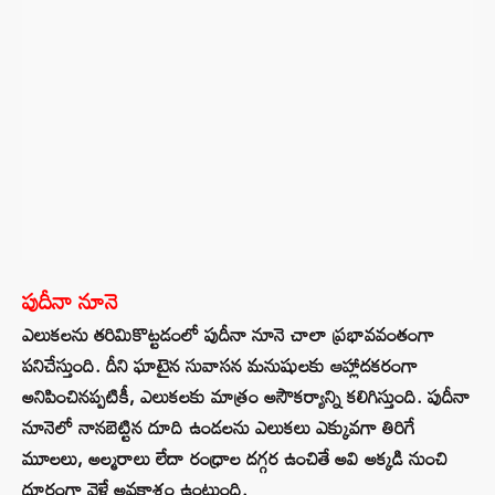
పుదీనా నూనె
ఎలుకలను తరిమికొట్టడంలో పుదీనా నూనె చాలా ప్రభావవంతంగా
పనిచేస్తుంది. దీని ఘాటైన సువాసన మనుషులకు ఆహ్లాదకరంగా
అనిపించినప్పటికీ, ఎలుకలకు మాత్రం అసౌకర్యాన్ని కలిగిస్తుంది. పుదీనా
నూనెలో నానబెట్టిన దూది ఉండలను ఎలుకలు ఎక్కువగా తిరిగే
మూలలు, అల్మరాలు లేదా రంధ్రాల దగ్గర ఉంచితే అవి అక్కడి నుంచి
దూరంగా వెళ్లే అవకాశం ఉంటుంది.