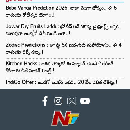
Baba Vanga Prediction 2026: బాబా వంగా జోస్యం.. ఈ 5
రాశులకు కోటీశ్వర యోగం.!
Jowar Dry Fruits Laddu: ప్రోటీన్ రిచ్ ‘జొన్న డ్రై ఫ్రూప్ట్స్ లడ్డు’..
సులువుగా ఇంట్లోనే చేసేయండి ఇలా..!
Zodiac Predictions : ఆగస్టు 5న బుధ-గురు మహాయోగం.. ఈ 4
రాశులకు డబ్బే డబ్బు.!
Kitchen Hacks : అరటి తొక్కతో ఈ మ్యాజిక్ తెలుసా? బేకింగ్
సోడా కలిపితే సూపర్ రిజల్ట్.!
IndiGo Offer : ఇండిగో బంపర్ ఆఫర్.. 20 వేల ఉచిత టికెట్లు.!