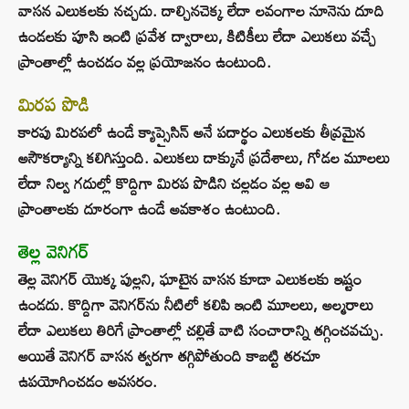
వాసన ఎలుకలకు నచ్చదు. దాల్చినచెక్క లేదా లవంగాల నూనెను దూది
ఉండలకు పూసి ఇంటి ప్రవేశ ద్వారాలు, కిటికీలు లేదా ఎలుకలు వచ్చే
ప్రాంతాల్లో ఉంచడం వల్ల ప్రయోజనం ఉంటుంది.
మిరప పొడి
కారపు మిరపలో ఉండే క్యాప్సైసిన్ అనే పదార్థం ఎలుకలకు తీవ్రమైన
అసౌకర్యాన్ని కలిగిస్తుంది. ఎలుకలు దాక్కునే ప్రదేశాలు, గోడల మూలలు
లేదా నిల్వ గదుల్లో కొద్దిగా మిరప పొడిని చల్లడం వల్ల అవి ఆ
ప్రాంతాలకు దూరంగా ఉండే అవకాశం ఉంటుంది.
తెల్ల వెనిగర్
తెల్ల వెనిగర్ యొక్క పుల్లని, ఘాటైన వాసన కూడా ఎలుకలకు ఇష్టం
ఉండదు. కొద్దిగా వెనిగర్‌ను నీటిలో కలిపి ఇంటి మూలలు, అల్మరాలు
లేదా ఎలుకలు తిరిగే ప్రాంతాల్లో చల్లితే వాటి సంచారాన్ని తగ్గించవచ్చు.
అయితే వెనిగర్ వాసన త్వరగా తగ్గిపోతుంది కాబట్టి తరచూ
ఉపయోగించడం అవసరం.