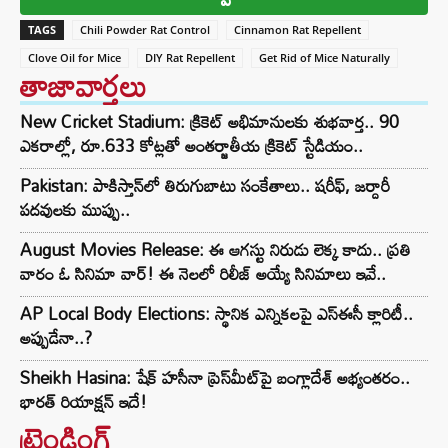
TAGS
Chili Powder Rat Control
Cinnamon Rat Repellent
Clove Oil for Mice
DIY Rat Repellent
Get Rid of Mice Naturally
తాజావార్తలు
New Cricket Stadium: క్రికెట్ అభిమానులకు శుభవార్త.. 90
ఎకరాల్లో, రూ.633 కోట్లతో అంతర్జాతీయ క్రికెట్ స్టేడియం..
Pakistan: పాకిస్తాన్‌లో తిరుగుబాటు సంకేతాలు.. షరీఫ్, జర్దారీ
పదవులకు ముప్పు..
August Movies Release: ఈ ఆగస్టు నిరుడు లెక్క కాదు.. ప్రతి
వారం ఓ సినిమా వార్! ఈ నెలలో రిలీజ్ అయ్యే సినిమాలు ఇవే..
AP Local Body Elections: స్థానిక ఎన్నికలపై ఎస్ఈసీ క్లారిటీ..
అప్పుడేనా..?
Sheikh Hasina: షేక్ హసీనా ప్రెస్‌మీట్‌పై బంగ్లాదేశ్ అభ్యంతరం..
భారత్ రియాక్షన్ ఇదే!
ట్రెండింగ్‌