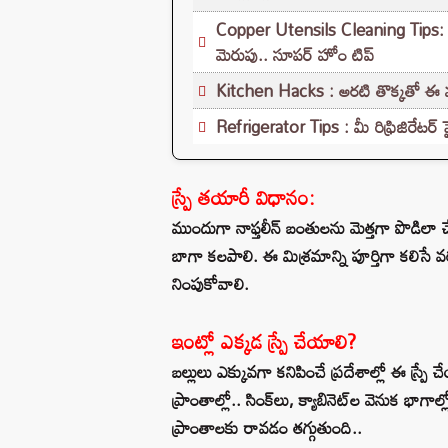
Copper Utensils Cleaning Tips: రాగి
మెరుపు.. సూపర్ హోం టిప్
Kitchen Hacks : అరటి తొక్కతో ఈ మ్యా
Refrigerator Tips : మీ రిఫ్రిజిరేటర
స్ప్రే తయారీ విధానం:
ముందుగా నాఫ్తలీన్ బంతులను మెత్తగా పొడిలా 
బాగా కలపాలి. ఈ మిశ్రమాన్ని పూర్తిగా కలిసే వ
నింపుకోవాలి.
ఇంట్లో ఎక్కడ స్ప్రే చేయాలి?
బల్లులు ఎక్కువగా కనిపించే ప్రదేశాల్లో ఈ స్ప్ర
ప్రాంతాల్లో.. సింక్‌లు, క్యాబినెట్‌ల వెనుక భాగాల్ల
ప్రాంతాలకు రావడం తగ్గుతుంది..