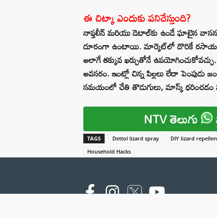
ఈ చిట్కా ఎందుకు పనిచేస్తుంది?
నాఫ్తలీన్ మరియు డెటాల్‌కు ఉండే ఘాటైన వాసన
దూరంగా ఉంటాయి. మార్కెట్‌లో దొరికే రసాయన 
అలాగే తక్కువ ఖర్చుతోనే ఉపయోగించుకోవచ్చు
అవసరం. ఇంట్లో చిన్న పిల్లలు లేదా పెంపుడు జం
సమయంలో చేతి తొడుగులు, మాస్క్ ధరించడం మం
NTV తెలుగు
TAGS
Dettol lizard spray
DIY lizard repelle
Household Hacks