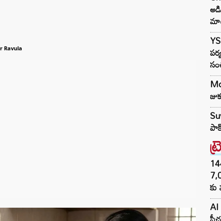
అడ
మా
YS 
పర్
r Ravula
సం
Mod
జుక
Suv
పాక
ట్
144H
7,
కు 
AI 
ఫీచ