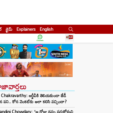
ల్
క్రైమ్
Explainers
English
ాజావార్తలు
Chakravarthy: ఆర్జీవీకి తెలియకుండా జేడీ
ిన పని.. కోన వెంకట్‌కు అలా కలిసి వచ్చిందా?
andini Chowdary: “ఆ రోజు నన్ను పడుకోమని