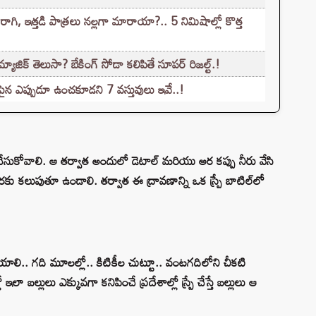
, ఇత్తడి పాత్రలు నల్లగా మారాయా?.. 5 నిమిషాల్లో కొత్త
జిక్ తెలుసా? బేకింగ్ సోడా కలిపితే సూపర్ రిజల్ట్.!
్ పైన ఎప్పుడూ ఉంచకూడని 7 వస్తువులు ఇవే..!
చేసుకోవాలి. ఆ తర్వాత అందులో డెటాల్ మరియు అర కప్పు నీరు వేసి
రకు కలుపుతూ ఉండాలి. తర్వాత ఈ ద్రావణాన్ని ఒక స్ప్రే బాటిల్‌లో
ే చేయాలి.. గది మూలల్లో.. కిటికీల చుట్టూ.. వంటగదిలోని చీకటి
ో ఇలా బల్లులు ఎక్కువగా కనిపించే ప్రదేశాల్లో స్ప్రే చేస్తే బల్లులు ఆ