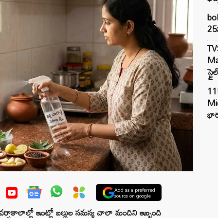
bol
25న
TV
Mar
స్టై
11
Mi
భార
Add as a preferred
source on google
షాకాలాల్లో ఇంట్లో బల్లుల సమస్య చాలా మందిని ఇబ్బంది