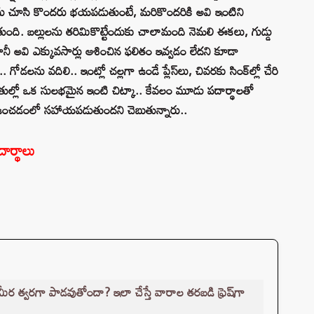
లను చూసి కొందరు భయపడుతుంటే, మరికొందరికి అవి ఇంటిని
ంది. బల్లులను తరిమికొట్టేందుకు చాలామంది నెమలి ఈకలు, గుడ్డు
 కానీ అవి ఎక్కువసార్లు ఆశించిన ఫలితం ఇవ్వడం లేదని కూడా
ను వదిలి.. ఇంట్లో చల్లగా ఉండే ప్లేస్‌లు, చివరకు సింక్‌ల్లో చేరి
ితుల్లో ఒక సులభమైన ఇంటి చిట్కా.. కేవలం మూడు పదార్థాలతో
గా ఉంచడంలో సహాయపడుతుందని చెబుతున్నారు..
దార్థాలు
తిమీర త్వరగా పాడవుతోందా? ఇలా చేస్తే వారాల తరబడి ఫ్రెష్‌గా