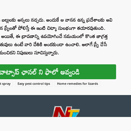
 బల్లులకు అస్సలు నచ్చదు. అందుకే ఆ వాసన ఉన్న ప్రదేశాలకు అవి
స్ప్రేలతో పోలిస్తే ఈ ఇంటి చిట్కా సులభంగా తయారవుతుంది.
. అయితే, ఈ ద్రావణాన్ని ఉపయోగించే సమయంలో కొంత జాగ్రత్త
తువులు ఉంటే వారి చేతికి అందకుండా ఉంచాలి. అలాగే స్ప్రే చేసే
చిదని నిపుణులు సూచిస్తున్నారు.
వాట్సాప్ ఛానల్ ని ఫాలో అవ్వండి
nt spray
Easy pest control tips
Home remedies for lizards