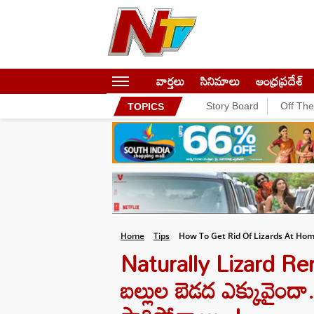
వార్తలు
సినిమాలు
ఆంధ్రప్రదేశ్
Story Board
Off Th
TOPICS
Home
Tips
How To Get Rid Of Lizards At Hom
Naturally Lizard Rem
బల్లుల బెడద ఎక్కువైందా.