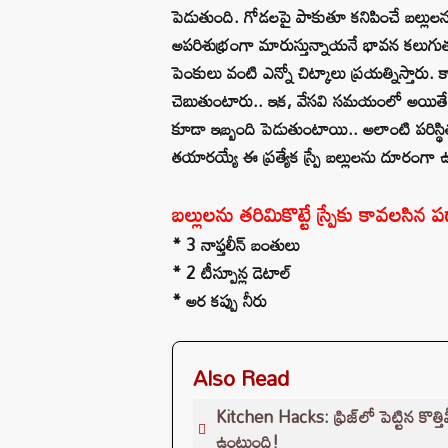
పెడుతుంది. గోడలపై పాకుతూ కనిపించే బల్లు
అపరిశుభ్రంగా మారుస్తున్నాయనే భావన కలుగుతు
పెంకులు వంటి ఎన్నో చిట్కాలు ప్రయత్నిస్తారు.
చెబుతుంటారు.. ఇక, వేసవి సమయంలో అయితే.. గోడల
కూడా ఇబ్బంది పెడుతుంటాయి.. అలాంటి పరిస్థ
తయారయ్యే ఈ ప్రత్యేక స్ప్రే బల్లులను దూరం
బల్లులను తరిమికొట్టే స్ప్రేకు కావలసిన ప
* 3 నాఫ్తలీన్ బంతులు
* 2 టీస్పూన్ల డెటాల్
* అర కప్పు నీరు
Also Read
Kitchen Hacks: ఫ్రిజ్‌లో పెట్టిన కొత్
ఉంటుంది!