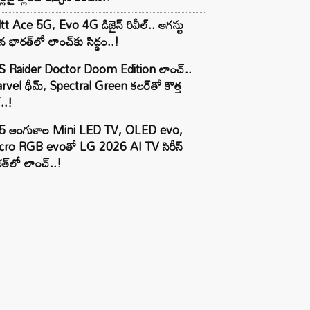
tt Ace 5G, Evo 4G డిజైన్ రివీల్.. ఆగస్టు
 భారత్‌లో లాంచ్‌కు సిద్ధం..!
S Raider Doctor Doom Edition లాంచ్..
vel థీమ్, Spectral Green కలర్‌తో కొత్త
ల్..!
5 అంగుళాల Mini LED TV, OLED evo,
cro RGB evoతో LG 2026 AI TV సిరీస్
త్‌లో లాంచ్..!