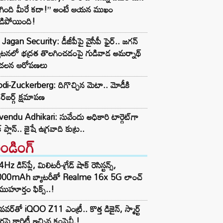
ిగింది మీరే కదా!” అంటే ఆయన ముఖం
డిపోయింది!
Jagan Security: డీజీపీపై వైసీపీ ఫైర్.. జగన్
యటనలో భద్రత తొలగించడంపై గుడివాడ అమర్నాథ్
చలన ఆరోపణలు
i-Zuckerberg: దిగొచ్చిన మెటా.. మోడీకి
ర్‌బర్గ్ క్షమాపణ
endu Adhikari: సువేందు అధికారి టార్గెట్‌గా
్ ప్లాన్.. జైషే ఉగ్రవాది కుట్ర..
రెండింగ్‌
z డిస్‌ప్లే, మిలిటరీ-గ్రేడ్ షాక్ రెసిస్టన్స్,
000mAh బ్యాటరీతో Realme 16x 5G లాంచ్
ముహూర్తం ఫిక్స్..!
పవర్‌తో iQOO Z11 ఎంట్రీ.. కొత్త డిజైన్, స్మార్ట్
ర్లపై క్లారిటీ ఇచ్చిన కంపెనీ.!