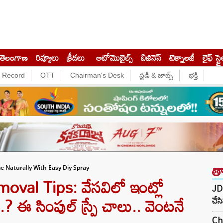
తెలంగాణ
రివ్యూలు
క్రీడలు
ఆటోమొబైల్స్
బిజినెస్‌
టెక్నాలజీ
లైఫ్ స్టై
e Record
OTT
Chairman's Desk
స్టడీ & జాబ్స్
భక్తి
త
e Naturally With Easy Diy Spray
oval Tips: వేసవిలో ఇంట్లో
JD 
.? ఈ సింపుల్ స్ప్రే చాలు.. వెంటనే
చేస
Ch