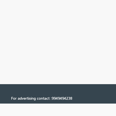
For advertising contact :9949494238
Email: digital@ntvnetwork.com