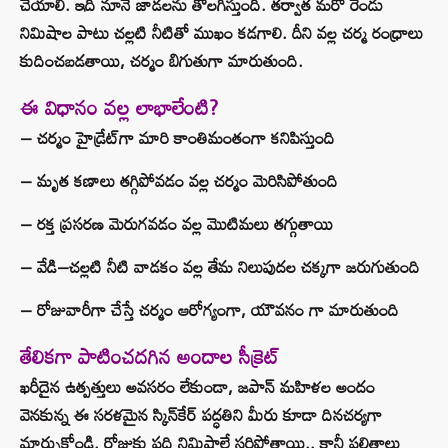
చేయాలి. ఇది నూనె జాడలను తొలగిస్తుంది. తర్వాత మరో రెండు
నిమిషాల పాటు చల్లటి నీటితో ముఖం కడగాలి. దీని వల్ల చర్మ రంధ్రాలు
కుదించబడతాయి, చర్మం బిగుతుగా మారుతుంది.
ఈ విధానం వల్ల లాభాలేంటి?
– చర్మం హైడ్రేట్‌గా మారి కాంతిమంతంగా కనిపిస్తుంది
– మృత కణాలు తగ్గిపోవడం వల్ల చర్మం మెరిసిపోతుంది
– రక్త ప్రసరణ మెరుగవడం వల్ల మొటిమలు తగ్గుతాయి
– వేడి–చల్లటి నీటి వాడకం వల్ల తేమ నిలుపుదల చక్కగా జరుగుతుంది
– రోజువారీగా చేస్తే చర్మం ఆరోగ్యంగా, యౌవనం గా మారుతుంది
తేలికగా పాటించదగిన అందాల సీక్రెట్
ఖరీదైన ఉత్పత్తులు అవసరం లేకుండా, జపాన్ మహిళల అందం
వెనకున్న ఈ సరళమైన స్కిన్‌కేర్ పద్ధతిని మీరు కూడా దినచర్యగా
మార్చుకోండి. రోజుకు పది నిమిషాలే సరిపోతాయి.. కానీ ఫలితాలు