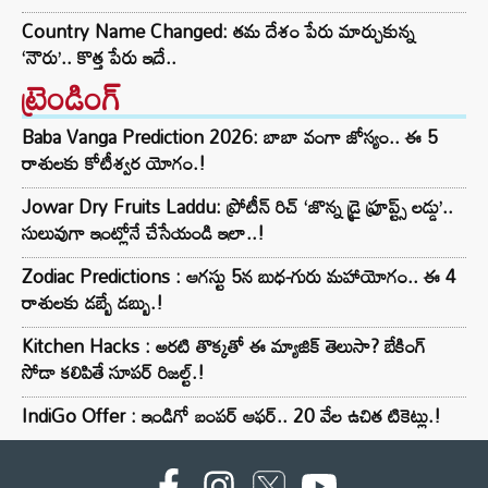
Country Name Changed: తమ దేశం పేరు మార్చుకున్న
‘నౌరు’.. కొత్త పేరు ఇదే..
ట్రెండింగ్‌
Baba Vanga Prediction 2026: బాబా వంగా జోస్యం.. ఈ 5
రాశులకు కోటీశ్వర యోగం.!
Jowar Dry Fruits Laddu: ప్రోటీన్ రిచ్ ‘జొన్న డ్రై ఫ్రూప్ట్స్ లడ్డు’..
సులువుగా ఇంట్లోనే చేసేయండి ఇలా..!
Zodiac Predictions : ఆగస్టు 5న బుధ-గురు మహాయోగం.. ఈ 4
రాశులకు డబ్బే డబ్బు.!
Kitchen Hacks : అరటి తొక్కతో ఈ మ్యాజిక్ తెలుసా? బేకింగ్
సోడా కలిపితే సూపర్ రిజల్ట్.!
IndiGo Offer : ఇండిగో బంపర్ ఆఫర్.. 20 వేల ఉచిత టికెట్లు.!