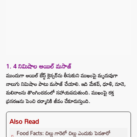
1. 4 నిమిషాల ఆయిల్ మసాజ్
ముందుగా ఆయిల్ బేస్డ్ క్లెన్సర్‌ను తీసుకుని ముఖంపై మృదువుగా
నాలుగు నిమిషాల పాటు మసాజ్ చేయాలి. ఇది మేకప్‌, ధూళి, నూనె,
మలినాలను తొలగించడంలో సహాయపడుతుంది. ముఖంపై రక్త
ప్రసరణను పెంచి చర్మానికి జీవం చేకూరుస్తుంది.
Also Read
Food Facts: చిల్లు గారెలో చిల్లు ఎందుకు పెడతారో