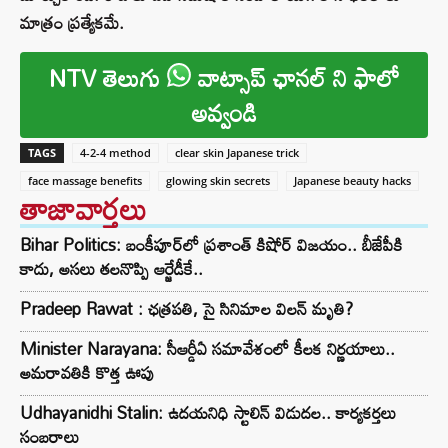
మాత్రం ప్రత్యేకమే.
NTV తెలుగు
వాట్సాప్ ఛానల్ ని ఫాలో
అవ్వండి
TAGS
4-2-4 method
clear skin Japanese trick
face massage benefits
glowing skin secrets
Japanese beauty hacks
తాజావార్తలు
Bihar Politics: బంకీపూర్‌లో ప్రశాంత్ కిషోర్ విజయం.. బీజేపీకి
కాదు, అసలు తలనొప్పి ఆర్జేడీకే..
Pradeep Rawat : ఛత్రపతి, సై సినిమాల విలన్ మృతి?
Minister Narayana: సీఆర్డీఏ సమావేశంలో కీలక నిర్ణయాలు..
అమరావతికి కొత్త ఊపు
Udhayanidhi Stalin: ఉదయనిధి స్టాలిన్ విడుదల.. కార్యకర్తలు
సంబరాలు