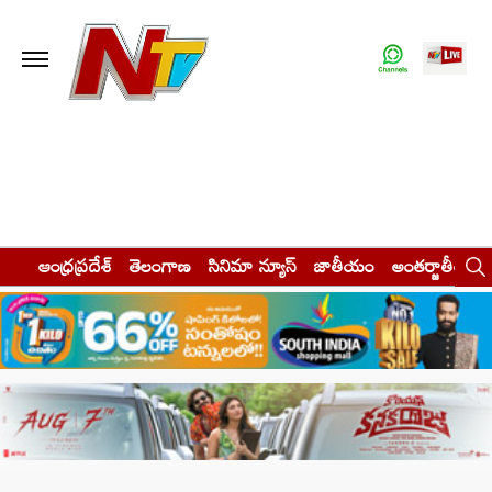
ఆంధ్రప్రదేశ్
తెలంగాణ
సినిమా న్యూస్
జాతీయం
అంతర్జాతీయం