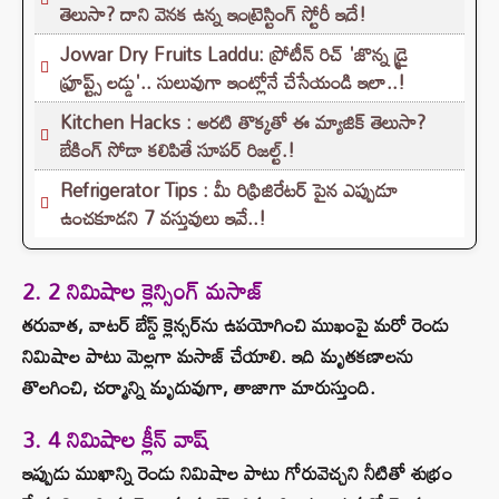
తెలుసా? దాని వెనక ఉన్న ఇంట్రెస్టింగ్ స్టోరీ ఇదే!
Jowar Dry Fruits Laddu: ప్రోటీన్ రిచ్ 'జొన్న డ్రై
ఫ్రూప్ట్స్ లడ్డు'.. సులువుగా ఇంట్లోనే చేసేయండి ఇలా..!
Kitchen Hacks : అరటి తొక్కతో ఈ మ్యాజిక్ తెలుసా?
బేకింగ్ సోడా కలిపితే సూపర్ రిజల్ట్.!
Refrigerator Tips : మీ రిఫ్రిజిరేటర్ పైన ఎప్పుడూ
ఉంచకూడని 7 వస్తువులు ఇవే..!
2. 2 నిమిషాల క్లెన్సింగ్ మసాజ్
తరువాత, వాటర్ బేస్డ్ క్లెన్సర్‌ను ఉపయోగించి ముఖంపై మరో రెండు
నిమిషాల పాటు మెల్లగా మసాజ్ చేయాలి. ఇది మృతకణాలను
తొలగించి, చర్మాన్ని మృదువుగా, తాజాగా మారుస్తుంది.
3. 4 నిమిషాల క్లీన్ వాష్
ఇప్పుడు ముఖాన్ని రెండు నిమిషాల పాటు గోరువెచ్చని నీటితో శుభ్రం