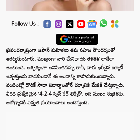
Follow Us :
Add as a preferred
source on google
ప్రపంచవ్యాప్తంగా జపాన్ మహిళలు తమ సహజ సౌందర్యం‌తో
ఆకట్టుకుంటారు. ముఖ్యంగా వారి మేనిఛాయ తళతళ లాడేలా
ఉంటుంది. ఆశ్చర్యంగా అనిపించవచ్చు కానీ, వారు ఖరీదైన బ్యూటీ
ఉత్పత్తులను వాడకుండానే ఈ అందాన్ని కాపాడుకుంటున్నారు.
వంటింట్లో దొరికే సాదా పదార్థాలతోనే చర్మానికి మేజిక్ చేస్తున్నారు.
వీరిది ప్రత్యేకమైన ‘4-2-4 స్కిన్ కేర్ టెక్నిక్’. ఇది ముఖం శుభ్రతకు,
ఆరోగ్యానికి విస్తృత ప్రయోజనాలు అందిస్తుంది.