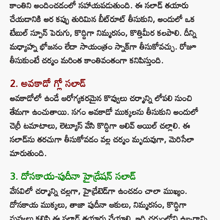
కాంతిని అందించడంలో సహాయపడుతుంది. ఈ సలాడ్ తయారు
చేయడానికి అర కప్పు తురిమిన బీట్‌రూట్ తీసుకుని, అందులో ఒక
టేబుల్ స్పూన్ పెరుగు, కొద్దిగా నిమ్మరసం, కొత్తిమీర కలపాలి. దీన్ని
మధ్యాహ్న భోజనం లేదా సాయంత్రం స్నాక్‌గా తీసుకోవచ్చు. రోజూ
తీసుకుంటే చర్మం మరింత కాంతివంతంగా కనిపిస్తుంది.
2. అవకాడో గ్లో సలాడ్
అవకాడోలో ఉండే ఆరోగ్యకరమైన కొవ్వులు చర్మాన్ని లోపలి నుంచి
తేమగా ఉంచుతాయి. సగం అవకాడో ముక్కలను తీసుకుని అందులో
చెర్రీ టమాటాలు, లెట్యూస్ వేసి కొద్దిగా ఆలివ్ ఆయిల్ చల్లాలి. ఈ
సలాడ్‌ను తరచుగా తీసుకోవడం వల్ల చర్మం మృదువుగా, మెరిసేలా
మారుతుంది.
3. దోసకాయ-పుదీనా హైడ్రేషన్ సలాడ్
వేసవిలో చర్మాన్ని చల్లగా, హైడ్రేటెడ్‌గా ఉంచడం చాలా ముఖ్యం.
దోసకాయ ముక్కలు, తాజా పుదీనా ఆకులు, నిమ్మరసం, కొద్దిగా
నువ్వులు కలిపి ఈ సలాడ్ తయారు చేయాలి. ఇది చర్మంలోని ఉబ్బరాన్ని