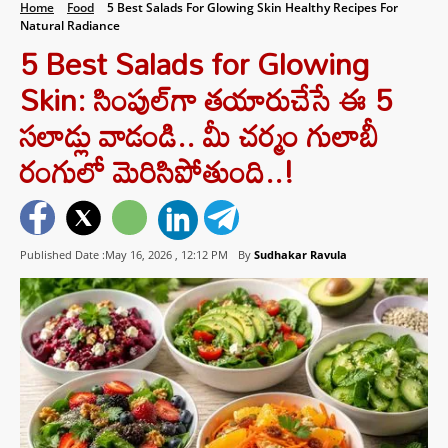
Home
Food
5 Best Salads For Glowing Skin Healthy Recipes For
Natural Radiance
5 Best Salads for Glowing
Skin: సింపుల్‌గా తయారుచేసే ఈ 5
సలాడ్లు వాడండి.. మీ చర్మం గులాబీ
రంగులో మెరిసిపోతుంది..!
Published Date :May 16, 2026 ,
12:12 PM
By
Sudhakar Ravula