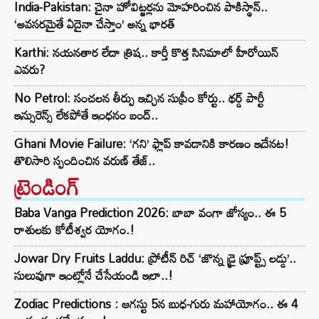
India-Pakistan: చైనా హోవిట్జర్లను మోహరించిన పాకిస్థాన్..
‘అవసరమైతే ఏదైనా చేస్తాం’ అన్న భారత్
Karthi: నయనతార లేదా త్రిష.. కార్తీ కొత్త సినిమాలో హీరోయిన్
ఎవరు?
No Petrol: సంచలన తీర్పు ఇచ్చిన సుప్రీం కోర్టు.. థర్డ్ పార్టీ
ఇన్సురెన్స్ లేకపోతే ఇంధనం బంద్..
Ghani Movie Failure: ‘గని’ ఫ్లాప్‌ కావడానికి కారణం ఇదేనట!
తొలిసారి స్పందించిన వరుణ్ తేజ్..
ట్రెండింగ్‌
Baba Vanga Prediction 2026: బాబా వంగా జోస్యం.. ఈ 5
రాశులకు కోటీశ్వర యోగం.!
Jowar Dry Fruits Laddu: ప్రోటీన్ రిచ్ ‘జొన్న డ్రై ఫ్రూప్ట్స్ లడ్డు’..
సులువుగా ఇంట్లోనే చేసేయండి ఇలా..!
Zodiac Predictions : ఆగస్టు 5న బుధ-గురు మహాయోగం.. ఈ 4