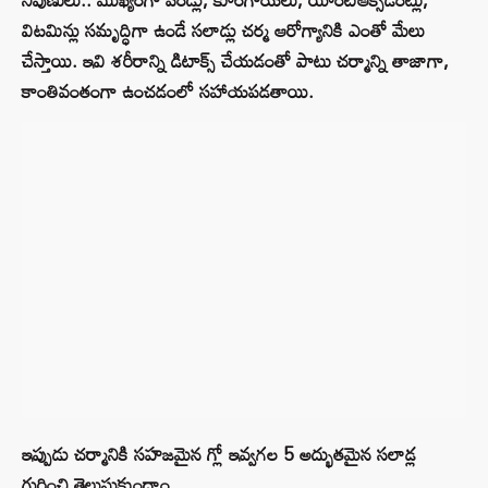
విటమిన్లు సమృద్ధిగా ఉండే సలాడ్లు చర్మ ఆరోగ్యానికి ఎంతో మేలు
చేస్తాయి. ఇవి శరీరాన్ని డిటాక్స్ చేయడంతో పాటు చర్మాన్ని తాజాగా,
కాంతివంతంగా ఉంచడంలో సహాయపడతాయి.
ఇప్పుడు చర్మానికి సహజమైన గ్లో ఇవ్వగల 5 అద్భుతమైన సలాడ్ల
గురించి తెలుసుకుందాం.