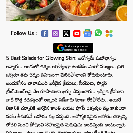
Follow Us :
Add as a preferred
source on google
5 Best Salads for Glowing Skin: ఆరోగ్యమే మహాభాగ్యం
అన్నారు.. అందులో చర్మం ఆరోగ్యంగా ఉండడం ఎంతో ముఖ్యం.. ప్రతి
ఒక్కరూ తమ చర్మం సహజంగా మెరిసిపోవాలని కోరుకుంటారు.
అందుకోసం చాలామంది ఖరీదైన క్రీములు, సీరమ్‌లు, పార్లర్
ట్రీట్‌మెంట్‌లపై వేల రూపాయలు ఖర్చు చేస్తుంటారు.. ఖరీదైన క్రీములు
వాడి కొత్త సమస్యలతో ఇబ్బంది పడేవారు కూడా లేకపోలేదు.. అయితే
నిజానికి చర్మానికి అసలైన కాంతి బయట పూసే ఉత్పత్తుల వల్ల కాకుండా
మనం తీసుకునే ఆహారం వల్ల వస్తుంది. ఆరోగ్యకరమైన ఆహారం చర్మాన్ని
లోపలి నుంచి పోషించి సహజమైన మెరుపును అందిస్తుంది అంటున్నారు
నిపుణులు.. ముఖ్యంగా పండ్లు, కూరగాయలు, యాంటీఆక్సిడెంట్లు,