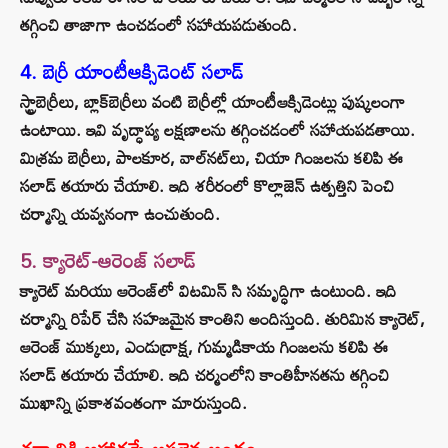
తగ్గించి తాజాగా ఉంచడంలో సహాయపడుతుంది.
4. బెర్రీ యాంటీఆక్సిడెంట్ సలాడ్
స్ట్రాబెర్రీలు, బ్లాక్‌బెర్రీలు వంటి బెర్రీల్లో యాంటీఆక్సిడెంట్లు పుష్కలంగా
ఉంటాయి. ఇవి వృద్ధాప్య లక్షణాలను తగ్గించడంలో సహాయపడతాయి.
మిశ్రమ బెర్రీలు, పాలకూర, వాల్‌నట్‌లు, చియా గింజలను కలిపి ఈ
సలాడ్ తయారు చేయాలి. ఇది శరీరంలో కొల్లాజెన్ ఉత్పత్తిని పెంచి
చర్మాన్ని యవ్వనంగా ఉంచుతుంది.
5. క్యారెట్-ఆరెంజ్ సలాడ్
క్యారెట్ మరియు ఆరెంజ్‌లో విటమిన్ సి సమృద్ధిగా ఉంటుంది. ఇది
చర్మాన్ని రిపేర్ చేసి సహజమైన కాంతిని అందిస్తుంది. తురిమిన క్యారెట్,
ఆరెంజ్ ముక్కలు, ఎండుద్రాక్ష, గుమ్మడికాయ గింజలను కలిపి ఈ
సలాడ్ తయారు చేయాలి. ఇది చర్మంలోని కాంతిహీనతను తగ్గించి
ముఖాన్ని ప్రకాశవంతంగా మారుస్తుంది.