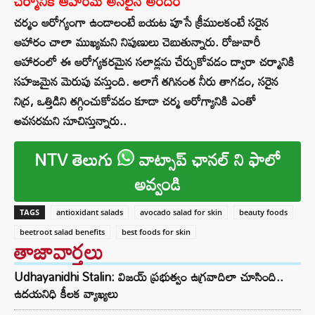
చర్మానికి ఆహారమే అసలైన అందం
చర్మం ఆరోగ్యంగా ఉండాలంటే బయట పూసే క్రీములకంటే సరైన
ఆహారం చాలా ముఖ్యమని నిపుణులు చెబుతున్నారు. రోజువారీ
ఆహారంలో ఈ ఆరోగ్యకరమైన సలాడ్లను చేర్చుకోవడం ద్వారా చర్మానికి
సహజమైన మెరుపు వస్తుంది. అలాగే తగినంత నీరు తాగడం, సరైన
నిద్ర, ఒత్తిడిని తగ్గించుకోవడం కూడా చర్మ ఆరోగ్యానికి ఎంతో
అవసరమని సూచిస్తున్నారు..
NTV తెలుగు
వాట్సాప్ ఛానల్ ని ఫాలో
అవ్వండి
TAGS
antioxidant salads
avocado salad for skin
beauty foods
beetroot salad benefits
best foods for skin
తాజావార్తలు
Udhayanidhi Stalin: విజయ్ ప్రభుత్వం ఉగ్రవాదిలా చూసింది..
ఉదయనిధి కీలక వ్యాఖ్యలు