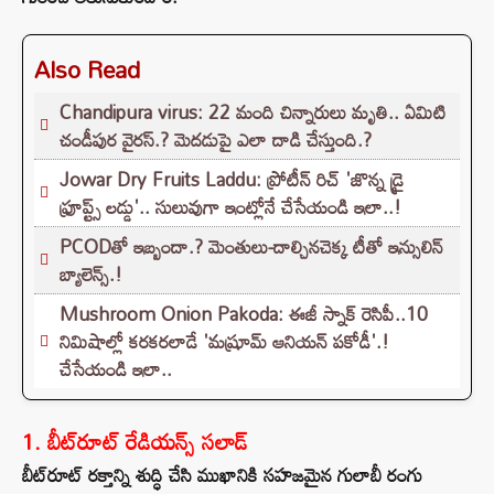
Also Read
Chandipura virus: 22 మంది చిన్నారులు మృతి.. ఏమిటి
చండీపుర వైరస్.? మెదడుపై ఎలా దాడి చేస్తుంది.?
Jowar Dry Fruits Laddu: ప్రోటీన్ రిచ్ 'జొన్న డ్రై
ఫ్రూప్ట్స్ లడ్డు'.. సులువుగా ఇంట్లోనే చేసేయండి ఇలా..!
PCODతో ఇబ్బందా.? మెంతులు-దాల్చినచెక్క టీతో ఇన్సులిన్
బ్యాలెన్స్.!
Mushroom Onion Pakoda: ఈజీ స్నాక్ రెసిపీ..10
నిమిషాల్లో కరకరలాడే 'మష్రూమ్ ఆనియన్ పకోడీ'.!
చేసేయండి ఇలా..
1. బీట్‌రూట్ రేడియన్స్ సలాడ్
బీట్‌రూట్ రక్తాన్ని శుద్ధి చేసి ముఖానికి సహజమైన గులాబీ రంగు