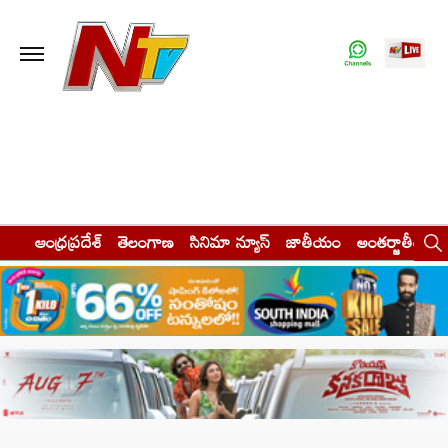
ఆంధ్రప్రదేశ్
తెలంగాణ
సినిమా న్యూస్
జాతీయం
అంతర్జాతీయం