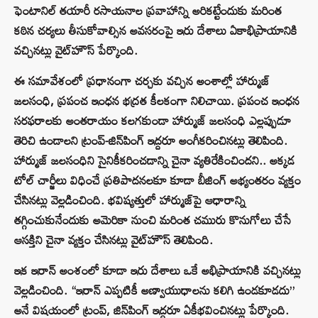
ఫెంటానిల్ తయారీ రసాయనాల ప్రవాహాన్ని అరికట్టేందుకు మరింత
కఠిన చర్యలు తీసుకోవాల్సిన అవసరంపై ఇరు దేశాలు ఏకాభిప్రాయానికి
వచ్చినట్లు వైట్‌హౌస్ పేర్కొంది.
ఈ సమావేశంలో ప్రధానంగా చర్చకు వచ్చిన అంశాల్లో హార్ముజ్
జలసంధి, ప్రపంచ ఇంధన భద్రత కీలకంగా నిలిచాయి. ప్రపంచ ఇంధన
సరఫరాలకు అంతరాయం కలగకుండా హార్ముజ్ జలసంధి ఎల్లప్పుడూ
తెరిచి ఉండాలని ట్రంప్-జిన్‌పింగ్ ఇద్దరూ అంగీకరించినట్లు తెలిపింది.
హార్ముజ్ జలసంధిని సైనికీకరించడాన్ని చైనా వ్యతిరేకించిందని.. అక్కడ
టోల్ చార్జీలు విధించే ప్రతిపాదనలకూ కూడా బీజింగ్ అభ్యంతరం వ్యక్తం
చేసినట్లు వెల్లడించింది. భవిష్యత్తులో హార్ముజ్‌పై ఆధారాన్ని
తగ్గించుకునేందుకు అమెరికా నుంచి మరింత చమురు కొనుగోలు చేసే
ఆసక్తిని చైనా వ్యక్తం చేసినట్లు వైట్‌హౌస్ తెలిపింది.
ఇక ఇరాన్ అంశంలో కూడా ఇరు దేశాలు ఒకే అభిప్రాయానికి వచ్చినట్లు
వెల్లడించింది. “ఇరాన్ ఎప్పటికీ అణ్వాయుధాలను కలిగి ఉండకూడదు”
అనే విషయంలో ట్రంప్, జిన్‌పింగ్ ఇద్దరూ ఏకీభవించినట్లు పేర్కొంది.