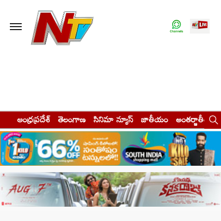
ఆంధ్రప్రదేశ్
తెలంగాణ
సినిమా న్యూస్
జాతీయం
అంతర్జాతీయం