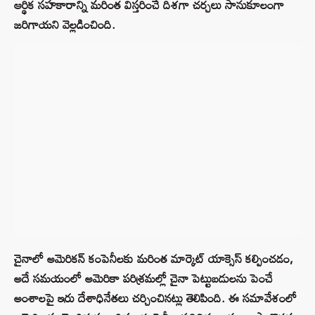
ఆర్థిక సహకారాన్ని మరింత విస్తరించే దిశగా చర్చలు సానుకూలంగా
జరిగాయని వెల్లడించింది.
చైనాలో అమెరికన్ కంపెనీలకు మరింత మార్కెట్ యాక్సెస్ కల్పించడం,
అదే సమయంలో అమెరికా పరిశ్రమల్లో చైనా పెట్టుబడులను పెంచే
అంశాలపై ఇరు దేశాధినేతలు చర్చించినట్లు తెలిపింది. ఈ సమావేశంలో