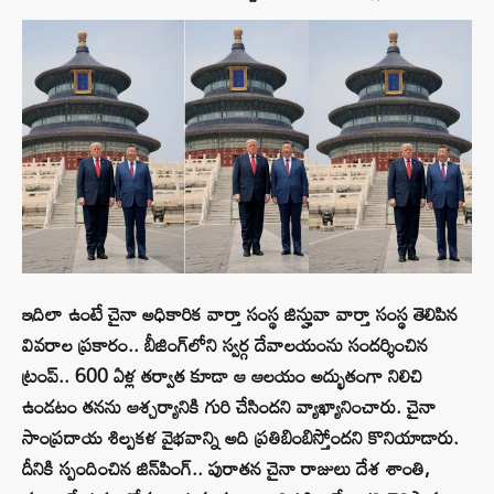
ఇదిలా ఉంటే చైనా అధికారిక వార్తా సంస్థ జిన్హువా వార్తా సంస్థ తెలిపిన
వివరాల ప్రకారం.. బీజింగ్‌లోని స్వర్గ దేవాలయంను సందర్శించిన
ట్రంప్.. 600 ఏళ్ల తర్వాత కూడా ఆ ఆలయం అద్భుతంగా నిలిచి
ఉండటం తనను ఆశ్చర్యానికి గురి చేసిందని వ్యాఖ్యానించారు. చైనా
సాంప్రదాయ శిల్పకళ వైభవాన్ని అది ప్రతిబింబిస్తోందని కొనియాడారు.
దీనికి స్పందించిన జిన్‌పింగ్.. పురాతన చైనా రాజులు దేశ శాంతి,