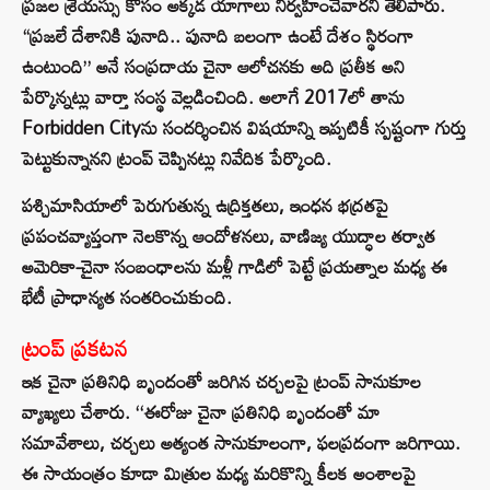
ప్రజల శ్రేయస్సు కోసం అక్కడ యాగాలు నిర్వహించేవారని తెలిపారు.
“ప్రజలే దేశానికి పునాది.. పునాది బలంగా ఉంటే దేశం స్థిరంగా
ఉంటుంది” అనే సంప్రదాయ చైనా ఆలోచనకు అది ప్రతీక అని
పేర్కొన్నట్లు వార్తా సంస్థ వెల్లడించింది. అలాగే 2017లో తాను
Forbidden Cityను సందర్శించిన విషయాన్ని ఇప్పటికీ స్పష్టంగా గుర్తు
పెట్టుకున్నానని ట్రంప్ చెప్పినట్లు నివేదిక పేర్కొంది.
పశ్చిమాసియాలో పెరుగుతున్న ఉద్రిక్తతలు, ఇంధన భద్రతపై
ప్రపంచవ్యాప్తంగా నెలకొన్న ఆందోళనలు, వాణిజ్య యుద్ధాల తర్వాత
అమెరికా-చైనా సంబంధాలను మళ్లీ గాడిలో పెట్టే ప్రయత్నాల మధ్య ఈ
భేటీ ప్రాధాన్యత సంతరించుకుంది.
ట్రంప్ ప్రకటన
ఇక చైనా ప్రతినిధి బృందంతో జరిగిన చర్చలపై ట్రంప్ సానుకూల
వ్యాఖ్యలు చేశారు. ‘‘ఈరోజు చైనా ప్రతినిధి బృందంతో మా
సమావేశాలు, చర్చలు అత్యంత సానుకూలంగా, ఫలప్రదంగా జరిగాయి.
ఈ సాయంత్రం కూడా మిత్రుల మధ్య మరికొన్ని కీలక అంశాలపై