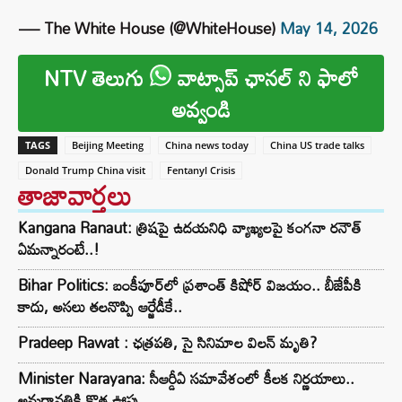
— The White House (@WhiteHouse)
May 14, 2026
NTV తెలుగు
వాట్సాప్ ఛానల్ ని ఫాలో
అవ్వండి
TAGS
Beijing Meeting
China news today
China US trade talks
Donald Trump China visit
Fentanyl Crisis
తాజావార్తలు
Kangana Ranaut: త్రిషపై ఉదయనిధి వ్యాఖ్యలపై కంగనా రనౌత్
ఏమన్నారంటే..!
Bihar Politics: బంకీపూర్‌లో ప్రశాంత్ కిషోర్ విజయం.. బీజేపీకి
కాదు, అసలు తలనొప్పి ఆర్జేడీకే..
Pradeep Rawat : ఛత్రపతి, సై సినిమాల విలన్ మృతి?
Minister Narayana: సీఆర్డీఏ సమావేశంలో కీలక నిర్ణయాలు..
అమరావతికి కొత్త ఊపు