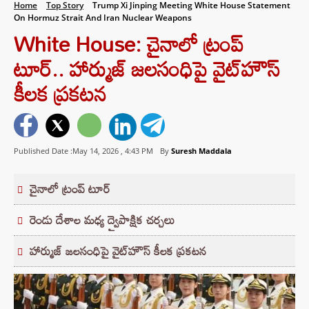
Home
Top Story
Trump Xi Jinping Meeting White House Statement
On Hormuz Strait And Iran Nuclear Weapons
White House: చైనాలో ట్రంప్
టూర్.. హార్ముజ్‌ జలసంధిపై వైట్‌హౌస్
కీలక ప్రకటన
Published Date :May 14, 2026 ,
4:43 PM
By
Suresh Maddala
చైనాలో ట్రంప్ టూర్
రెండు దేశాల మధ్య ద్వైపాక్షిక చర్చలు
హార్ముజ్‌ జలసంధిపై వైట్‌హౌస్ కీలక ప్రకటన