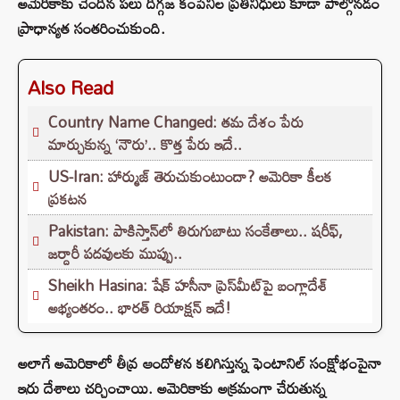
అమెరికాకు చెందిన పలు దిగ్గజ కంపెనీల ప్రతినిధులు కూడా పాల్గొనడం
ప్రాధాన్యత సంతరించుకుంది.
Also Read
Country Name Changed: తమ దేశం పేరు
మార్చుకున్న ‘నౌరు’.. కొత్త పేరు ఇదే..
US-Iran: హార్ముజ్ తెరుచుకుంటుందా? అమెరికా కీలక
ప్రకటన
Pakistan: పాకిస్తాన్‌లో తిరుగుబాటు సంకేతాలు.. షరీఫ్,
జర్దారీ పదవులకు ముప్పు..
Sheikh Hasina: షేక్ హసీనా ప్రెస్‌మీట్‌పై బంగ్లాదేశ్
అభ్యంతరం.. భారత్ రియాక్షన్ ఇదే!
అలాగే అమెరికాలో తీవ్ర ఆందోళన కలిగిస్తున్న ఫెంటానిల్ సంక్షోభంపైనా
ఇరు దేశాలు చర్చించాయి. అమెరికాకు అక్రమంగా చేరుతున్న