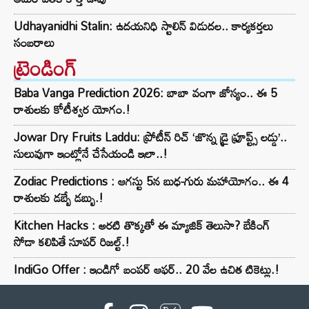
Udhayanidhi Stalin: ఉదయనిధి స్టాలిన్ విడుదల.. కార్యకర్తలు
సంబరాలు
ట్రెండింగ్‌
Baba Vanga Prediction 2026: బాబా వంగా జోస్యం.. ఈ 5
రాశులకు కోటీశ్వర యోగం.!
Jowar Dry Fruits Laddu: ప్రోటీన్ రిచ్ ‘జొన్న డ్రై ఫ్రూప్ట్స్ లడ్డు’..
సులువుగా ఇంట్లోనే చేసేయండి ఇలా..!
Zodiac Predictions : ఆగస్టు 5న బుధ-గురు మహాయోగం.. ఈ 4
రాశులకు డబ్బే డబ్బు.!
Kitchen Hacks : అరటి తొక్కతో ఈ మ్యాజిక్ తెలుసా? బేకింగ్
సోడా కలిపితే సూపర్ రిజల్ట్.!
IndiGo Offer : ఇండిగో బంపర్ ఆఫర్.. 20 వేల ఉచిత టికెట్లు.!