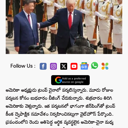
Follow Us :
Add as a preferred
source on google
అమెరికా అధ్యక్షుడు ట్రంప్ చైనాలో పర్యటిస్తున్నారు. మూడు రోజుల
పర్యటన కోసం బుధవారం బీజింగ్‌ చేరుకున్నారు. శుక్రవారం తిరిగి
అమెరికాకు వెళ్లున్నారు. ఇక పర్యటనలో భాగంగా జిన్‌పింగ్‌తో ట్రంప్
కీలక ద్వైపాక్షిక సమావేశం నిర్వహించినట్లుగా వైట్‌హౌస్ పేర్కొంది.
ప్రపంచంలోని రెండు అతిపెద్ద ఆర్థిక వ్యవస్థలైన అమెరికా-చైనా మధ్య