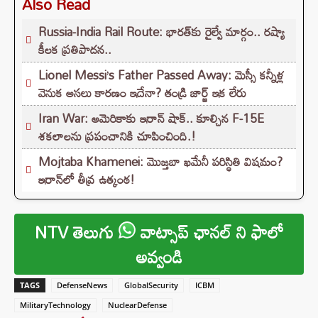
Also Read
Russia-India Rail Route: భారత్‌కు రైల్వే మార్గం.. రష్యా
కీలక ప్రతిపాదన..
Lionel Messi’s Father Passed Away: మెస్సీ కన్నీళ్ల
వెనుక అసలు కారణం ఇదేనా? తండ్రి జార్జ్ ఇక లేరు
Iran War: అమెరికాకు ఇరాన్ షాక్.. కూల్చిన F-15E
శకలాలను ప్రపంచానికి చూపించింది.!
Mojtaba Khamenei: మొజ్తబా ఖమేనీ పరిస్థితి విషమం?
ఇరాన్‌లో తీవ్ర ఉత్కంఠ!
NTV తెలుగు
వాట్సాప్ ఛానల్ ని ఫాలో
అవ్వండి
TAGS
DefenseNews
GlobalSecurity
ICBM
MilitaryTechnology
NuclearDefense