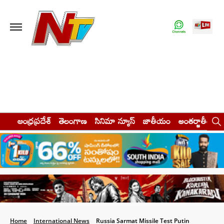
ఆంధ్రప్రదేశ్
తెలంగాణ
సినిమా న్యూస్
జాతీయం
అంతర్జాతీయం
Home
International News
Russia Sarmat Missile Test Putin