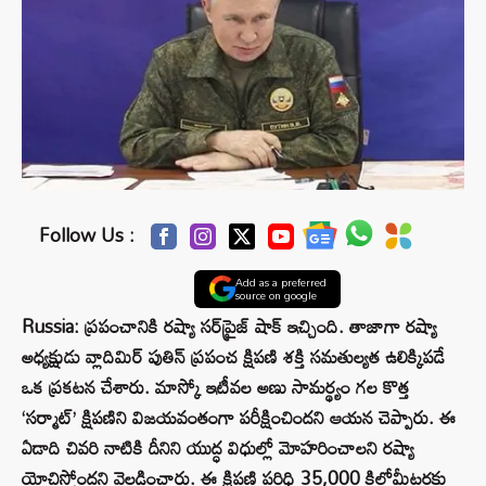
Follow Us :
Add as a preferred
source on google
Russia: ప్రపంచానికి రష్యా సర్‌ప్రైజ్ షాక్ ఇచ్చింది. తాజాగా రష్యా
అధ్యక్షుడు వ్లాదిమిర్ పుతిన్ ప్రపంచ క్షిపణి శక్తి సమతుల్యత ఉలిక్కిపడే
ఒక ప్రకటన చేశారు. మాస్కో ఇటీవల అణు సామర్థ్యం గల కొత్త
‘సర్మాట్’ క్షిపణిని విజయవంతంగా పరీక్షించిందని ఆయన చెప్పారు. ఈ
ఏడాది చివరి నాటికి దీనిని యుద్ధ విధుల్లో మోహరించాలని రష్యా
యోచిస్తోందని వెల్లడించారు. ఈ క్షిపణి పరిధి 35,000 కిలోమీటర్లకు