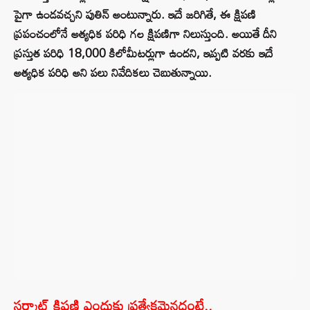
పైగా ఉండవచ్చని పుతిన్ అంటున్నారు. ఇదే జరిగితే, ఈ క్షిపణి
ప్రపంచంలోనే అత్యధిక పరిధి గల క్షిపణిగా నిలుస్తుంది. అయితే దీని
ప్రస్తుత పరిధి 18,000 కిలోమీటర్లుగా ఉందని, ఇప్పటి వరకు ఇదే
అత్యధిక పరిధి అని పలు నివేదికలు చెబుతున్నాయి.
సర్మాట్ క్షిపణి ఎందుకు ప్రత్యేకమైనదంటే..