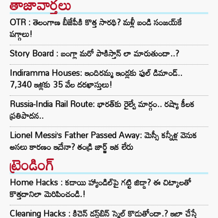
తాజావార్తలు
OTR : తెలంగాణ బీజేపీకి కొత్త సారథి? మళ్లీ బండి సంజయ్‌కే
పగ్గాలు!
Story Board : బంగ్లా మరో పాకిస్తాన్ లా మారుతుందా..?
Indiramma Houses: ఇందిరమ్మ ఇండ్లకు ఫుల్ డిమాండ్..
7,340 ఇళ్లకు 35 వేల దరఖాస్తులు!
Russia-India Rail Route: భారత్‌కు రైల్వే మార్గం.. రష్యా కీలక
ప్రతిపాదన..
Lionel Messi’s Father Passed Away: మెస్సీ కన్నీళ్ల వెనుక
అసలు కారణం ఇదేనా? తండ్రి జార్జ్ ఇక లేరు
ట్రెండింగ్‌
Home Hacks : కడాయి హ్యాండిల్‌పై గట్టి జిడ్డా? ఈ చిట్కాలతో
కొత్తదానిలా మెరిపించండి.!
Cleaning Hacks : కిచెన్ డస్ట్‌బిన్ స్మెల్ కొడుతోందా.? ఇలా చేస్తే