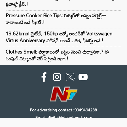
క్షణాల్లో క్లీన్.!
Pressure Cooker Rice Tips: కుక్కర్‌లో అన్నం పర్ఫెక్ట్‌గా
రావాలంటే ఇదే సీక్రెట్.!
19.62kmpl మైలేజ్, 150hp టర్బో ఇంజిన్‌తో Volkswagen
Virtus Anniversary ఎడిషన్ లాంచ్.. ధర, ఫీచర్లు ఇవే.!
Clothes Smell: వర్షాకాలంలో బట్టల నుంచి దుర్వాసనా.? ఈ
సింపుల్ చిట్కాలతో చెక్ పెట్టండి ఇలా.!
For advertising contact :9949494238
Email: digital@ntvnetwork.com
Copyright © 2000 - 2026 - NTV