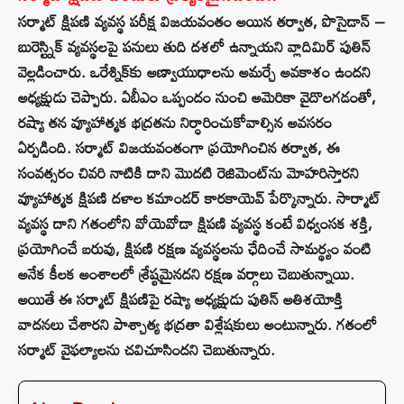
సర్మాట్ క్షిపణి వ్యవస్థ పరీక్ష విజయవంతం అయిన తర్వాత, పొసైడాన్ –
బురెస్ట్నిక్ వ్యవస్థలపై పనులు తుది దశలో ఉన్నాయని వ్లాదిమిర్ పుతిన్
వెల్లడించారు. ఒరేశ్నిక్‌కు అణ్వాయుధాలను అమర్చే అవకాశం ఉందని
అధ్యక్షుడు చెప్పారు. ఏబీఎం ఒప్పందం నుంచి అమెరికా వైదొలగడంతో,
రష్యా తన వ్యూహాత్మక భద్రతను నిర్ధారించుకోవాల్సిన అవసరం
ఏర్పడింది. సర్మాట్ విజయవంతంగా ప్రయోగించిన తర్వాత, ఈ
సంవత్సరం చివరి నాటికి దాని మొదటి రెజిమెంట్‌ను మోహరిస్తారని
వ్యూహాత్మక క్షిపణి దళాల కమాండర్ కారకాయెవ్ పేర్కొన్నారు. సార్మాట్
వ్యవస్థ దాని గతంలోని వోయెవోడా క్షిపణి వ్యవస్థ కంటే విధ్వంసక శక్తి,
ప్రయోగించే బరువు, క్షిపణి రక్షణ వ్యవస్థలను ఛేదించే సామర్థ్యం వంటి
అనేక కీలక అంశాలలో శ్రేష్ఠమైనదని రక్షణ వర్గాలు చెబుతున్నాయి.
అయితే ఈ సర్మాట్ క్షిపణిపై రష్యా అధ్యక్షుడు పుతిన్ అతిశయోక్తి
వాదనలు చేశారని పాశ్చాత్య భద్రతా విశ్లేషకులు అంటున్నారు. గతంలో
సర్మాట్ వైఫల్యాలను చవిచూసిందని చెబుతున్నారు.