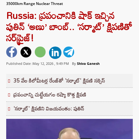
35000km Range Nuclear Threat
Russia: ప్రపంచానికి షాక్ ఇచ్చిన
పుతిన్ ‘అణు’ బాంబ్.. ‘సర్మాట్’ క్షిపణితో
సర్‌ప్రైజ్!
Published Date :May 12, 2026 ,
9:49 PM
By
Shiva Ganesh
35 వేల కిలోమీటర్ల రేంజ్‌తో 'సర్మాట్' క్షిపణి సక్సెస్
ప్రపంచాన్ని చుట్టేయగల రష్యా కొత్త క్షిపణి
'సర్మాట్' క్షిపణిని విజయవంతం: పుతిన్