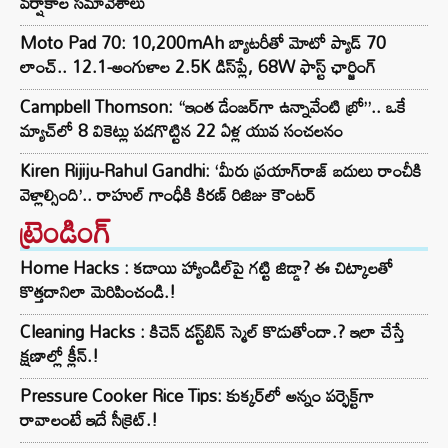
వర్షాకాల సమావేశాలు
Moto Pad 70: 10,200mAh బ్యాటరీతో మోటో ప్యాడ్ 70
లాంచ్.. 12.1-అంగుళాల 2.5K డిస్‌ప్లే, 68W ఫాస్ట్ ఛార్జింగ్
Campbell Thomson: “ఇంత డేంజర్‌గా ఉన్నావేంటి బ్రో”.. ఒకే
మ్యాచ్‌లో 8 వికెట్లు పడగొట్టిన 22 ఏళ్ల యువ సంచలనం
Kiren Rijiju-Rahul Gandhi: ‘మీరు ప్రయాగ్‌రాజ్ బదులు రాంచీకి
వెళ్లాల్సింది’.. రాహుల్ గాంధీకి కిరణ్ రిజిజు కౌంటర్
ట్రెండింగ్‌
Home Hacks : కడాయి హ్యాండిల్‌పై గట్టి జిడ్డా? ఈ చిట్కాలతో
కొత్తదానిలా మెరిపించండి.!
Cleaning Hacks : కిచెన్ డస్ట్‌బిన్ స్మెల్ కొడుతోందా.? ఇలా చేస్తే
క్షణాల్లో క్లీన్.!
Pressure Cooker Rice Tips: కుక్కర్‌లో అన్నం పర్ఫెక్ట్‌గా
రావాలంటే ఇదే సీక్రెట్.!