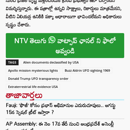
నుంచి ప్రజల దృష్టి మళ్లించేందుకే ట్రంప్ ప్రభుత్వం ఇలా చేస్తోందని
విమర్శిస్తున్నారు. ఈ పత్రాల్లో ఉన్నవి సాక్ష్యాలు, రికార్డులు మాత్రమేనని,
వీటిని ఏలియన్ల ఉనికికి పక్కా ఆధారాలుగా భావించలేమని అధికారులు
స్పష్టం చేశారు.
NTV తెలుగు
వాట్సాప్ ఛానల్ ని ఫాలో
అవ్వండి
TAGS
Alien documents declassified by USA
Apollo mission mysterious lights
Buzz Aldrin UFO sighting 1969
Donald Trump UFO transparency order
Extraterrestrial life evidence USA
తాజావార్తలు
Fauji: ‘ఫౌజీ’ కోసం ప్రభాస్ అభిమానుల ఎదురుచూపులు.. ఆగస్టు
15న స్పెషల్ ట్రీట్ ఇస్తారా ?
AP Assembly: ఈ నెల 17వ తేదీ నుంచి ఆంధ్రప్రదేశ్ అసెంబ్లీ