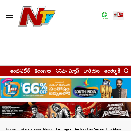
ఆంధ్రప్రదేశ్
తెలంగాణ
సినిమా న్యూస్
జాతీయం
అంతర్జాతీయం
Home
International News
Pentagon Declassifies Secret Ufo Alien