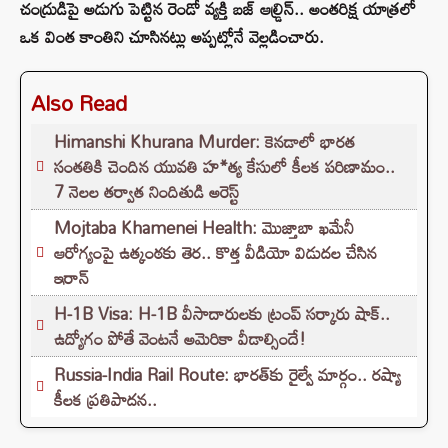
చంద్రుడిపై అడుగు పెట్టిన రెండో వ్యక్తి బజ్ ఆల్డ్రిన్.. అంతరిక్ష యాత్రలో
ఒక వింత కాంతిని చూసినట్లు అప్పట్లోనే వెల్లడించారు.
Also Read
Himanshi Khurana Murder: కెనడాలో భారత
సంతతికి చెందిన యువతి హ*త్య కేసులో కీలక పరిణామం..
7 నెలల తర్వాత నిందితుడి అరెస్ట్
Mojtaba Khamenei Health: మొజ్తాబా ఖమేనీ
ఆరోగ్యంపై ఉత్కంఠకు తెర.. కొత్త వీడియో విడుదల చేసిన
ఇరాన్
H-1B Visa: H-1B వీసాదారులకు ట్రంప్ సర్కారు షాక్..
ఉద్యోగం పోతే వెంటనే అమెరికా వీడాల్సిందే!
Russia-India Rail Route: భారత్‌కు రైల్వే మార్గం.. రష్యా
కీలక ప్రతిపాదన..