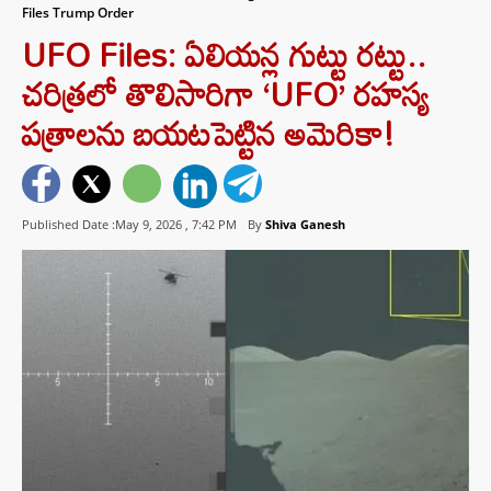
Files Trump Order
UFO Files: ఏలియన్ల గుట్టు రట్టు..
చరిత్రలో తొలిసారిగా ‘UFO’ రహస్య
పత్రాలను బయటపెట్టిన అమెరికా!
Published Date :May 9, 2026 ,
7:42 PM
By
Shiva Ganesh