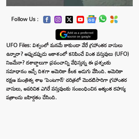
Follow Us :
Add as a preferred
source on google
UFO Files: విశ్వంలో మనమే కాకుండా వేరే గ్రహాంతర వాసులు
ఉన్నారా? అప్పుడప్పుడు ఆకాశంలో కనిపించే వింత వస్తువులు (UFO)
నిజమేనా? దశాబ్దాలుగా ప్రపంచాన్ని వేధిస్తున్న ఈ ప్రశ్నలకు
సమాధానం ఇచ్చే దిశగా అమెరికా కీలక అడుగు వేసింది. అమెరికా
రక్షణ మంత్రిత్వ శాఖ ‘పెంటగాన్’ చరిత్రలో మొదటిసారిగా గ్రహాంతర
వాసులు, అపరిచిత ఎగిరే వస్తువులకు సంబంధించిన అత్యంత రహస్య
పత్రాలను బహిర్గతం చేసింది.