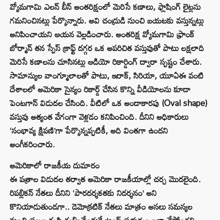
వ్యోమగామి ఎలన్ బీన్ అంతరిక్షంలో మెరిసే కణాలు, ఫ్లాషింగ్ లైట్లను
గమనించినట్లు పేర్కొన్నారు. అవి చంద్రుడి నుంచి బయటకు వస్తున్నట్లు
అనిపించాయని ఆయన వెల్లడించారు. అంతరిక్ష వ్యోమగామి ఫ్రాంక్
బోర్మాన్ తన స్పేస్ క్రాఫ్ట్ దగ్గర ఒక అపరిచిత వస్తువుతో పాటు లక్షలాది
మెరిసే కణాలను చూసినట్లు ఆడియో రికార్డింగ్ ద్వారా స్పష్టం చేశారు.
సామాన్యుల వాంగ్మూలాలతో పాటు, ఇరాక్, సిరియా, యూఏఈ వంటి
దేశాలలో అమెరికా సైన్యం రికార్డ్ చేసిన కొన్ని వీడియోలను కూడా
పెంటగాన్ విడుదల చేసింది. వీటిలో ఒక అండాకారపు (Oval shape)
వస్తువు అత్యంత వేగంగా వెళ్లడం కనిపించింది. దీనిని అధికారులు
‘సంభావ్య క్షిపణి’గా పేర్కొన్నప్పటికీ, అది వింతగా ఉందని
అంగీకరించారు.
అమెరికాలో రాజకీయ దుమారం
ఈ పత్రాల విడుదల తర్వాత అమెరికా రాజకీయాల్లో చర్చ మొదలైంది.
రిపబ్లికన్ నేతలు దీనిని ‘పారదర్శకతకు నిదర్శనం’ అని
కొనియాడుతుండగా.. డెమోక్రటిక్ నేతలు మాత్రం అసలు సమస్యల