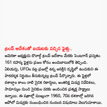
ట్రంప్ ఆదేశంతో బయటకు వచ్చిన ఫైళ్లు..
అమెరికా అధ్యక్షుడు డొనాల్డ్ ట్రంప్ ఆదేశాల మేరకు పెంటగాన్ ప్రస్తుతం
161 రహస్య ఫైళ్లను ప్రజల కోసం అందుబాటులోకి తెచ్చింది.
ఏలియన్లు, UFOల పట్ల ప్రజల్లో ఉన్న ఆసక్తిని దృష్టిలో ఉంచుకుని ఈ
పారదర్శక నిర్ణయం తీసుకున్నట్లు ట్రంప్ పేర్కొన్నారు. ఈ ఫైళ్లలో
దశాబ్దాల కాలం నాటి సైనిక రికార్డులు, అంతరిక్ష మిషన్ల నివేదికలు,
సామాన్యుల నుంచి సైనికుల వరకు అందించిన ప్రత్యక్ష సాక్ష్యాలు
ఉన్నాయి. ఈ పత్రాల్లో ముఖ్యంగా 1960, 70వ దశకాల్లో జరిగిన
అపోలో మిషన్లకు సంబంధించిన సంచలన విషయాలు వెలుగుచూశాయి.