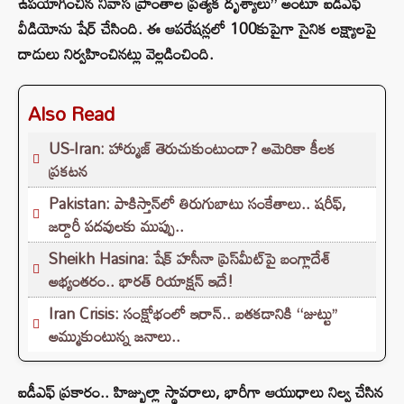
ఉపయోగించిన నివాస ప్రాంతాల ప్రత్యేక దృశ్యాలు” అంటూ ఐడీఎఫ్
వీడియోను షేర్ చేసింది. ఈ ఆపరేషన్లలో 100కుపైగా సైనిక లక్ష్యాలపై
దాడులు నిర్వహించినట్లు వెల్లడించింది.
Also Read
US-Iran: హార్ముజ్ తెరుచుకుంటుందా? అమెరికా కీలక
ప్రకటన
Pakistan: పాకిస్తాన్‌లో తిరుగుబాటు సంకేతాలు.. షరీఫ్,
జర్దారీ పదవులకు ముప్పు..
Sheikh Hasina: షేక్ హసీనా ప్రెస్‌మీట్‌పై బంగ్లాదేశ్
అభ్యంతరం.. భారత్ రియాక్షన్ ఇదే!
Iran Crisis: సంక్షోభంలో ఇరాన్.. బతకడానికి ‘‘జుట్టు’’
అమ్ముకుంటున్న జనాలు..
ఐడీఎఫ్ ప్రకారం.. హిజ్బుల్లా స్థావరాలు, భారీగా ఆయుధాలు నిల్వ చేసిన