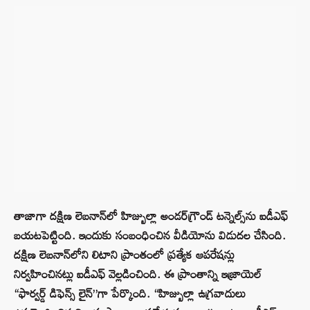
తాజాగా దక్షిణ లెబనాన్‌లో హిజ్బుల్లా అండర్‌గ్రౌండ్ టన్నెల్స్‌ను ఐడీఎఫ్
బయటపెట్టింది. ఇందుకు సంబంధించిన వీడియోను విడుదల చేసింది.
దక్షిణ లెబనాన్‌లోని లిటాని ప్రాంతంలో ప్రత్యేక ఆపరేషన్లు
నిర్వహించినట్లు ఐడీఎఫ్ వెల్లడించింది. ఈ ప్రాంతాన్ని ఇజ్రాయెల్
“ఫార్వర్డ్ డిఫెన్స్ లైన్”గా పేర్కొంది. “హిజ్బుల్లా ఉగ్రవాదులు