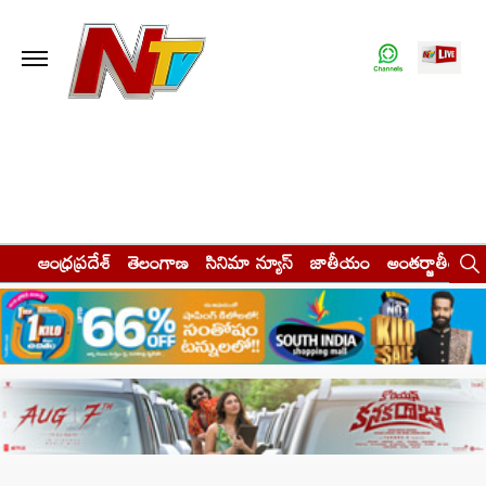
ఆంధ్రప్రదేశ్
తెలంగాణ
సినిమా న్యూస్
జాతీయం
అంతర్జాతీయం