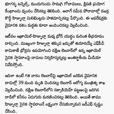
భూగర్భ టన్నెల్స్‌, మందుగుండు సామగ్రి గోదాములు, క్షిపణి ప్రయోగ
కేంద్రాలను ధ్వంసం చేసినట్లు తెలిపింది. అలాగే సమీప పోరాటాల్లో డజన్ల
కొద్దీ హిజ్బుల్లా మిలిటెంట్లను హతమార్చినట్లు పేర్కొంది. ఈ ఆపరేషన్లకు
వైమానిక దళం మద్దతు కూడా అందించినట్లు వెల్లడించింది.
ఇటీవల ఇజ్రాయెల్-హిజ్బుల్లా మధ్య డ్రోన్ యుద్ధం మరింత తీవ్రరూపం
దాల్చింది. ముఖ్యంగా హిజ్బుల్లా తక్కువ ఖర్చుతో తయారయ్యే ఎఫ్‌పీవీ
కామికాజే డ్రోన్లను ఉపయోగించి దక్షిణ లెబనాన్‌లో ఉన్న ఇజ్రాయెల్
సైనిక స్థావరాలపై దాడులు నిర్వహిస్తున్నట్లు అంతర్జాతీయ మీడియా
నివేదిస్తోంది.
ఇదిలా ఉంటే గత వారం లెబనాన్‌పై ఇజ్రాయెల్ జరిపిన వైమానిక
దాడుల్లో 39 మంది మృతి చెందినట్లు లెబనాన్ ఆరోగ్య మంత్రిత్వ శాఖ
వెల్లడించింది. దక్షిణ లెబనాన్‌లోని సక్సాకియెహ్ పట్టణంపై జరిగిన
దాడిలో కనీసం ఏడుగురు మరణించినట్లు తెలిపింది. అయితే తాము
హిజ్బుల్లా సైనిక స్థావరాలనే లక్ష్యంగా చేసుకున్నామని ఐడీఎఫ్ స్పష్టం
చేసింది.