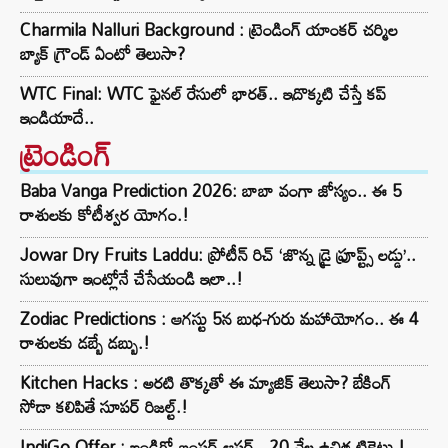
Charmila Nalluri Background : ట్రెండింగ్ యాంకర్ చర్మిల
బ్యాక్ గ్రౌండ్ ఏంటో తెలుసా?
WTC Final: WTC ఫైనల్ రేసులో భారత్.. ఇదొక్కటి చేస్తే కప్
ఇండియాదే..
ట్రెండింగ్‌
Baba Vanga Prediction 2026: బాబా వంగా జోస్యం.. ఈ 5
రాశులకు కోటీశ్వర యోగం.!
Jowar Dry Fruits Laddu: ప్రోటీన్ రిచ్ ‘జొన్న డ్రై ఫ్రూప్ట్స్ లడ్డు’..
సులువుగా ఇంట్లోనే చేసేయండి ఇలా..!
Zodiac Predictions : ఆగస్టు 5న బుధ-గురు మహాయోగం.. ఈ 4
రాశులకు డబ్బే డబ్బు.!
Kitchen Hacks : అరటి తొక్కతో ఈ మ్యాజిక్ తెలుసా? బేకింగ్
సోడా కలిపితే సూపర్ రిజల్ట్.!
IndiGo Offer : ఇండిగో బంపర్ ఆఫర్.. 20 వేల ఉచిత టికెట్లు.!