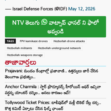
— Israel Defense Forces (@IDF)
May 12, 2026
NTV తెలుగు
వాట్సాప్ ఛానల్ ని ఫాలో
అవ్వండి
TAGS
FPV kamikaze drones
Hezbollah drone attacks
Hezbollah militants
Hezbollah underground network
Hezbollah weapons storage
తాజావార్తలు
Prajavani: మండల కేంద్రాల్లో ప్రజావాణి.. ఉత్తర్వులు జారీ చేసిన
తెలంగాణ ప్రభుత్వం..
Anchor Charmila : స్టార్ ప్రొడ్యూసర్స్ హీరోయిన్ ఆఫర్ ఇచ్చినా
వద్దన్న యాంకర్ చర్మిల.. అసలు కారణం ఇదే!
Tollywood Ticket Prices: టాలీవుడ్‌లో మళ్లీ టికెట్‌ రేట్ల చర్చ..
కొత్త కమిటీ ఏర్పాటు చేసిన ఫిల్మ్‌ ఛాంబర్‌