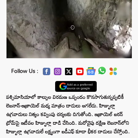
Follow Us :
Add as a preferred
source on google
పశ్చిమాసియాలో కాల్పుల విరమణ ఒప్పందం కొనసాగుతున్నప్పటికీ
లెబనాన్-ఇజ్రాయెల్ మధ్య మాత్రం దాడులు ఆగలేదు. హిజ్బుల్లా
ఉగ్రవాదులు నిత్యం కవ్వింపు చర్యలకు దిగుతోంది. ఇజ్రాయెల్ ఐరన్
డ్రోమ్‌పై ఇటీవల హిజ్బుల్లా దాడి చేసింది. మరోవైపు దక్షిణ లెబనాన్‌లోని
హిజ్బుల్లా ఉగ్రవాదులే లక్ష్యంగా ఐడీఎఫ్ కూడా భీకర దాడులు చేస్తోంది.