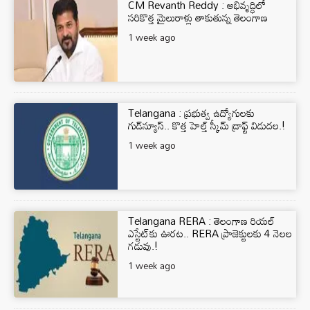
CM Revanth Reddy : అభివృద్ధిలో
సరికొత్త మైలురాళ్లు తాకుతున్న తెలంగాణ
1 week ago
Telangana : ప్రభుత్వ ఉద్యోగులకు
గుడ్‌న్యూస్.. కొత్త హెల్త్ స్కీమ్ డ్రాఫ్ట్ విడుదల.!
1 week ago
Telangana RERA : తెలంగాణ రియల్
ఎస్టేట్‌కు ఊరట.. RERA ప్రాజెక్టులకు 4 నెలల
గడువు.!
1 week ago