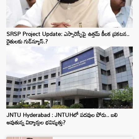
SRSP Project Update: ఎస్సారెస్పీపై ఉత్తమ్ కీలక ప్రకటన..
రైతులకు గుడ్‌న్యూస్.?
JNTU Hyderabad : JNTUHలో పదవుల పోరు.. బలి
అవుతున్న విద్యార్థుల భవిష్యత్తు?