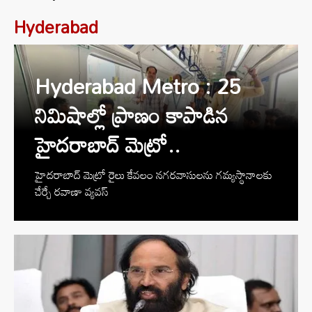
Hyderabad
Hyderabad Metro : 25
నిమిషాల్లో ప్రాణం కాపాడిన
హైదరాబాద్ మెట్రో..
హైదరాబాద్ మెట్రో రైలు కేవలం నగరవాసులను గమ్యస్థానాలకు
చేర్చే రవాణా వ్యవస్