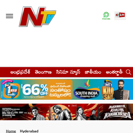
ఆంధ్రప్రదేశ్
తెలంగాణ
సినిమా న్యూస్
జాతీయం
అంతర్జాతీయం
Home
Hyderabad