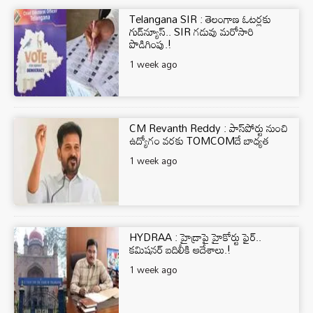
Telangana SIR : తెలంగాణ ఓటర్లకు
గుడ్‌న్యూస్.. SIR గడువు మరోసారి
పొడిగింపు.!
1 week ago
CM Revanth Reddy : పాస్‌పోర్టు నుంచి
ఉద్యోగం వ‌ర‌కు TOMCOMదే బాధ్య‌త‌
1 week ago
HYDRAA : హైడ్రాపై హైకోర్టు ఫైర్..
కమిషనర్ బదిలీకి ఆదేశాలు.!
1 week ago