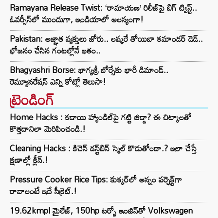
Ramayana Release Twist: ‘రామాయణ’ రిలీజ్‌పై బిగ్ ట్విస్ట్..
ఓవర్సీస్‌లో ముందుగా, ఇండియాలో ఆలస్యంగా!
Pakistan: అజ్ఞాత వ్యక్తులు జోరు.. లష్కరే తోయిబా కమాండర్ డెడ్..
భోజనం చేసిన గంటల్లోనే ఖతం..
Bhagyashri Borse: భాగ్యశ్రీ బోర్సేకు భారీ డిమాండ్..
రెమ్యూనరేషన్ ఎన్ని కోట్లో తెలుసా!
ట్రెండింగ్‌
Home Hacks : కడాయి హ్యాండిల్‌పై గట్టి జిడ్డా? ఈ చిట్కాలతో
కొత్తదానిలా మెరిపించండి.!
Cleaning Hacks : కిచెన్ డస్ట్‌బిన్ స్మెల్ కొడుతోందా.? ఇలా చేస్తే
క్షణాల్లో క్లీన్.!
Pressure Cooker Rice Tips: కుక్కర్‌లో అన్నం పర్ఫెక్ట్‌గా
రావాలంటే ఇదే సీక్రెట్.!
19.62kmpl మైలేజ్, 150hp టర్బో ఇంజిన్‌తో Volkswagen