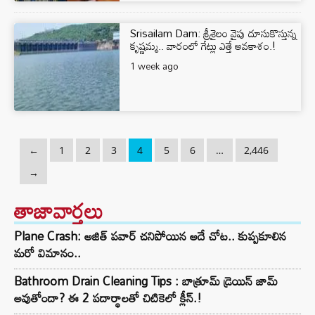
Srisailam Dam: శ్రీశైలం వైపు దూసుకొస్తున్న
కృష్ణమ్మ.. వారంలో గేట్లు ఎత్తే అవకాశం.!
1 week ago
←
1
2
3
4
5
6
…
2,446
→
తాజావార్తలు
Plane Crash: అజిత్ పవార్ చనిపోయిన అదే చోట.. కుప్పకూలిన
మరో విమానం..
Bathroom Drain Cleaning Tips : బాత్రూమ్ డ్రెయిన్ జామ్
అవుతోందా? ఈ 2 పదార్థాలతో చిటికెలో క్లీన్.!