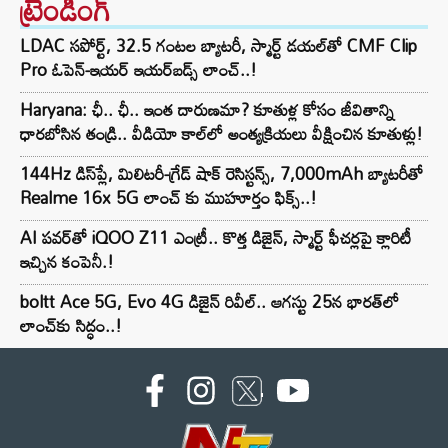
ట్రెండింగ్‌
LDAC సపోర్ట్, 32.5 గంటల బ్యాటరీ, స్మార్ట్ డయల్‌తో CMF Clip
Pro ఓపెన్-ఇయర్ ఇయర్‌బడ్స్ లాంచ్..!
Haryana: ఛీ.. ఛీ.. ఇంత దారుణమా? కూతుళ్ల కోసం జీవితాన్ని
ధారబోసిన తండ్రి.. వీడియో కాల్‌లో అంత్యక్రియలు వీక్షించిన కూతుళ్లు!
144Hz డిస్‌ప్లే, మిలిటరీ-గ్రేడ్ షాక్ రెసిస్టన్స్, 7,000mAh బ్యాటరీతో
Realme 16x 5G లాంచ్ కు ముహూర్తం ఫిక్స్..!
AI పవర్‌తో iQOO Z11 ఎంట్రీ.. కొత్త డిజైన్, స్మార్ట్ ఫీచర్లపై క్లారిటీ
ఇచ్చిన కంపెనీ.!
boltt Ace 5G, Evo 4G డిజైన్ రివీల్.. ఆగస్టు 25న భారత్‌లో
లాంచ్‌కు సిద్ధం..!