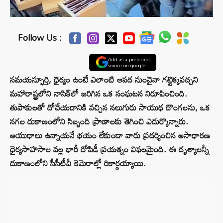
Follow Us :
Add as a preferred
source on google
సమయస్ఫూర్తి, ధైర్యం ఉంటే ఎలాంటి ఆపద నుంచైనా గట్టెక్కవచ్చని
మహారాష్ట్రలోని నాసిక్‌లో జరిగిన ఒక సంఘటన నిరూపించింది.
తుపాకులతో దోచేయడానికి వచ్చిన నలుగురు సాయుధ దొంగలను, ఒక
నగల దుకాణంలోని సిబ్బంది ప్రాణాలకు తెగించి ఎదుర్కొన్నారు.
ఆయుధాలు ఉన్నాయనే భయం లేకుండా వారు ప్రదర్శించిన అసాధారణ
ధైర్యసాహసాల వల్ల భారీ దోపిడీ ప్రయత్నం విఫలమైంది. ఈ దృశ్యాలన్నీ
దుకాణంలోని సీసీటీవీ కెమెరాల్లో రికార్డయ్యాయి.