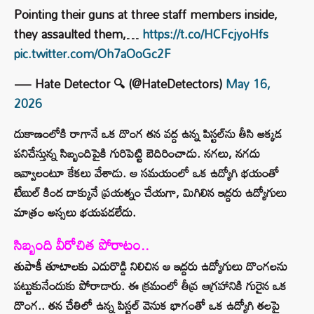
Pointing their guns at three staff members inside,
they assaulted them,…
https://t.co/HCFcjyoHfs
pic.twitter.com/Oh7aOoGc2F
— Hate Detector 🔍 (@HateDetectors)
May 16,
2026
దుకాణంలోకి రాగానే ఒక దొంగ తన వద్ద ఉన్న పిస్టల్‌ను తీసి అక్కడ
పనిచేస్తున్న సిబ్బందిపైకి గురిపెట్టి బెదిరించాడు. నగలు, నగదు
ఇవ్వాలంటూ కేకలు వేశాడు. ఆ సమయంలో ఒక ఉద్యోగి భయంతో
టేబుల్ కింద దాక్కునే ప్రయత్నం చేయగా, మిగిలిన ఇద్దరు ఉద్యోగులు
మాత్రం అస్సలు భయపడలేదు.
సిబ్బంది వీరోచిత పోరాటం..
తుపాకీ తూటాలకు ఎదురొడ్డి నిలిచిన ఆ ఇద్దరు ఉద్యోగులు దొంగలను
పట్టుకునేందుకు పోరాడారు. ఈ క్రమంలో తీవ్ర ఆగ్రహానికి గురైన ఒక
దొంగ.. తన చేతిలో ఉన్న పిస్టల్ వెనుక భాగంతో ఒక ఉద్యోగి తలపై