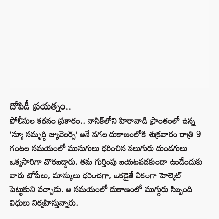
దోపిడీ ప్రయత్నం..
పోలీసుల కథనం ప్రకారం.. నాసిక్‌లోని హిరావాడి ప్రాంతంలో ఉన్న
‘న్యూ సమృద్ధి జ్యువెలర్స్’ అనే నగల దుకాణంలోకి శుక్రవారం రాత్రి 9
గంటల సమయంలో ముసుగులు ధరించిన నలుగురు దుండగులు
ఒక్కసారిగా చొరబడ్డారు. తమ గుర్తింపు బయటపడకుండా ఉండేందుకు
వారు టోపీలు, మాస్కులు ధరించగా, ఒకడైతే ఏకంగా హెల్మెట్
పెట్టుకుని వచ్చాడు. ఆ సమయంలో దుకాణంలో ముగ్గురు సిబ్బంది
విధులు నిర్వహిస్తున్నారు.