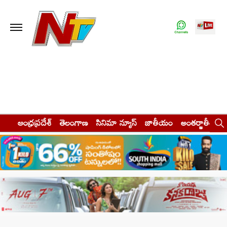
ఆంధ్రప్రదేశ్
తెలంగాణ
సినిమా న్యూస్
జాతీయం
అంతర్జాతీయం