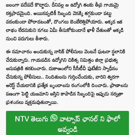
బలంగా పదేపదే కొట్టాడు. దీనివల్ల ఆ ఉద్యోగి తలకు తీవ్ర గాయమై
రక్తస్రావమైంది. అయినప్పటికీ సిబ్బంది వెనక్కి తగ్గకుండా పట్టు
వదలకుండా పోరాడటంతో, దొంగలు బెంబేలెత్తిపోయారు. అక్కడ ఇక
లాభం లేదనుకుని నగలు ఏమీ తీసుకోకుండానే ఖాళీ చేతులతో అక్కడి
నుంచి పరుగులు తీశారు.
ఈ సమాచారం అందుకున్న నాసిక్ పోలీసులు వెంటనే ఘటనా స్థలానికి
చేరుకున్నారు. గాయపడిన ఉద్యోగిని చికిత్స నిమిత్తం జిల్లా ప్రభుత్వ
ఆసుపత్రికి తరలించారు. దుకాణంలోని సీసీటీవీ ఫుటేజీని స్వాధీనం
చేసుకున్న పోలీసులు.. నిందితులను గుర్తించేందుకు, వారిని త్వరగా
అరెస్ట్ చేయడానికి ప్రత్యేక బృందాలను రంగంలోకి దించారు. ప్రాణాలను
పణంగా పెట్టి యజమాని ఆస్తిని కాపాడిన సిబ్బందిపై ఇప్పుడు సర్వత్రా
ప్రశంసలు వ్యక్తమవుతున్నాయి.
NTV తెలుగు
వాట్సాప్ ఛానల్ ని ఫాలో
అవ్వండి