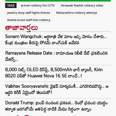
TAGS
armed robbery foil CCTV
Hirawadi Nashik robbery video
jewelry shop staff fights thieves
Maharashtra robbery attempt
Nashik brave staff foils robbery
తాజావార్తలు
Sonam Wangchuk: అర్ధరాత్రి వేళ మాట ఇచ్చి మోసం చేశారు..
కేంద్ర మంత్రుల తీరుపై సోనమ్ వాంగ్‌చుక్ ఆవేదన
Ramayana Release Date : రామాయణ రిలీజ్ డేట్ ప్రకటించిన
మేకర్స్..
8,000 నిట్స్ OLED డిస్‌ప్లే, 8,500mAh భారీ బ్యాటరీ, Kirin
8020 చిప్‌తో Huawei Nova 16 SE లాంచ్..!
Vaibhav Sooryavanshi: వైభవ్ సూర్యవంశీ.. ఎగిరెగిరిపడొద్దు.. ఆ
ఇద్దరి కెరీర్ ఏమైందో తెలుసుకో!
Donald Trump: ట్రంప్ సంచలన ప్రకటన.. రెండో ప్రపంచ యుద్ధం
తర్వాత జరగబోయే అతిపెద్ద దాడికి మేము సిద్ధంగా ఉన్నాం