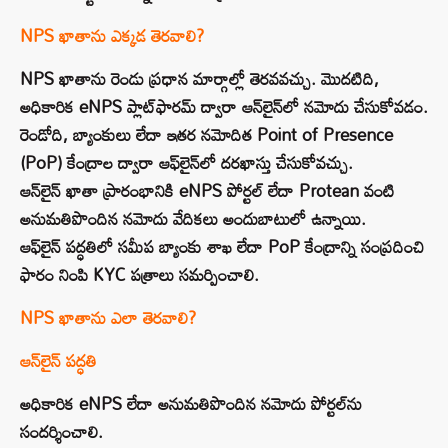
NPS ఖాతాను ఎక్కడ తెరవాలి?
NPS ఖాతాను రెండు ప్రధాన మార్గాల్లో తెరవవచ్చు. మొదటిది,
అధికారిక eNPS ప్లాట్‌ఫారమ్ ద్వారా ఆన్‌లైన్‌లో నమోదు చేసుకోవడం.
రెండోది, బ్యాంకులు లేదా ఇతర నమోదిత Point of Presence
(PoP) కేంద్రాల ద్వారా ఆఫ్‌లైన్‌లో దరఖాస్తు చేసుకోవచ్చు.
ఆన్‌లైన్ ఖాతా ప్రారంభానికి eNPS పోర్టల్ లేదా Protean వంటి
అనుమతిపొందిన నమోదు వేదికలు అందుబాటులో ఉన్నాయి.
ఆఫ్‌లైన్ పద్ధతిలో సమీప బ్యాంకు శాఖ లేదా PoP కేంద్రాన్ని సంప్రదించి
ఫారం నింపి KYC పత్రాలు సమర్పించాలి.
NPS ఖాతాను ఎలా తెరవాలి?
ఆన్‌లైన్ పద్ధతి
అధికారిక eNPS లేదా అనుమతిపొందిన నమోదు పోర్టల్‌ను
సందర్శించాలి.