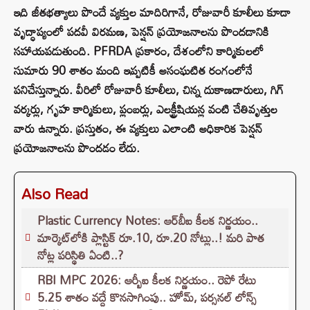
ఇది జీతభత్యాలు పొందే వ్యక్తుల మాదిరిగానే, రోజువారీ కూలీలు కూడా
వృద్ధాప్యంలో పదవీ విరమణ, పెన్షన్ ప్రయోజనాలను పొందడానికి
సహాయపడుతుంది. PFRDA ప్రకారం, దేశంలోని కార్మికులలో
సుమారు 90 శాతం మంది ఇప్పటికీ అసంఘటిత రంగంలోనే
పనిచేస్తున్నారు. వీరిలో రోజువారీ కూలీలు, చిన్న దుకాణదారులు, గిగ్
వర్కర్లు, గృహ కార్మికులు, ప్లంబర్లు, ఎలక్ట్రీషియన్ల వంటి చేతివృత్తుల
వారు ఉన్నారు. ప్రస్తుతం, ఈ వ్యక్తులు ఎలాంటి అధికారిక పెన్షన్
ప్రయోజనాలను పొందడం లేదు.
Also Read
Plastic Currency Notes: ఆర్‌బీఐ కీలక నిర్ణయం..
మార్కెట్‌లోకి ప్లాస్టిక్ రూ.10, రూ.20 నోట్లు..! మరి పాత
నోట్ల పరిస్థితి ఏంటి..?
RBI MPC 2026: ఆర్బీఐ కీలక నిర్ణయం.. రెపో రేటు
5.25 శాతం వద్దే కొనసాగింపు.. హోమ్, పర్సనల్ లోన్స్