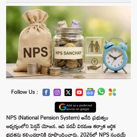
Follow Us :
Add as a preferred
source on google
NPS (National Pension System) అనేది ప్రభుత్వం
ఆధ్వర్యంలోని పెన్షన్ యోజన. ఇది పదవీ విరమణ తర్వాత ఆర్థిక
భద్రతను కల్పించడానికి రూపొందించారు. 2026లో NPS సంచయ్