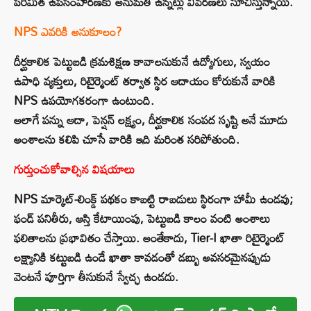
పరిమిత ఉపసంహరణకు అనుమతి ఉన్నట్లు వివరణలు సూచిస్తున్నాయి.
NPS ఎవరికి అనుకూలం?
దీర్ఘకాలిక పెట్టుబడి క్రమశిక్షణ కావాలనుకునే ఉద్యోగులు, స్వయం
ఉపాధి వ్యక్తులు, రిటైర్మెంట్ తర్వాత స్థిర ఆదాయం కోరుకునే వారికి
NPS ఉపయోగకరంగా ఉంటుంది.
అలాగే పన్ను ఆదా, పెన్షన్ లక్ష్యం, దీర్ఘకాలిక సంపద సృష్టి అనే మూడు
అంశాలను కలిపి చూసే వారికి ఇది మరింత సరిపోతుంది.
గుర్తుంచుకోవాల్సిన విషయాలు
NPS మార్కెట్-లింక్డ్ పథకం కాబట్టి రాబడులు స్థిరంగా హామీ ఉండవు;
ఫండ్ పనితీరు, ఆస్తి కేటాయింపు, పెట్టుబడి కాలం వంటి అంశాలు
ఫలితాలను ప్రభావితం చేస్తాయి. అంతేకాదు, Tier-I ఖాతా రిటైర్మెంట్
లక్ష్యానికి కట్టుబడి ఉండే ఖాతా కావడంతో డబ్బు అవసరమైనప్పుడు
వెంటనే పూర్తిగా తీసుకునే స్వేచ్ఛ ఉండదు.