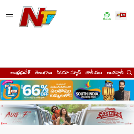
ఆంధ్రప్రదేశ్
తెలంగాణ
సినిమా న్యూస్
జాతీయం
అంతర్జాతీయం