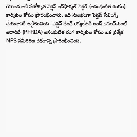
యోజన అనే సరళీకృత వెర్షన్ ఇన్‌ఫార్మల్ సెక్టర్ (అసంఘటిత రంగం)
కార్మికుల కోసం ప్రారంభించారు. ఇది సులభంగా పెన్షన్ సేవింగ్స్
చేయడానికి ఉద్దేశించింది. పెన్షన్ ఫండ్ రెగ్యులేటరీ అండ్ డెవలప్‌మెంట్
అథారిటీ (PFRDA) అసంఘటిత రంగ కార్మికుల కోసం ఒక ప్రత్యేక
NPS సమీకరణ పథకాన్ని ప్రారంభించింది.