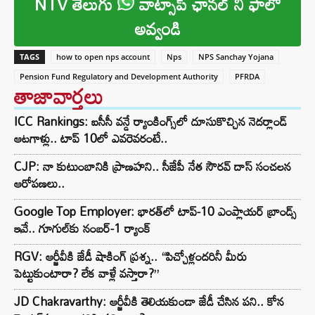
NTV తెలుగు
వాట్సాప్ ఛానల్ ని ఫాలో
అవ్వండి
TAGS
how to open nps account
Nps
NPS Sanchay Yojana
Pension Fund Regulatory and Development Authority
PFRDA
తాజావార్తలు
ICC Rankings: ఐసీసీ వన్డే ర్యాంకింగ్స్‌లో దూసుకొచ్చిన నెదర్లాండ్
ఆటగాళ్లు.. టాప్ 10లో ఎవరెవరంటే..
CJP: నా కుటుంబానికి ప్రాణహని.. సీజేపీ నేత సౌరవ్ దాస్ సంచలన
ఆరోపణలు..
Google Top Employer: భారత్‌లో టాప్-10 ఎంప్లాయర్ బ్రాండ్స్
ఇవే.. గూగుల్‌కు నంబర్-1 ర్యాంక్
RGV: ఆర్జీవీకి జేడీ షాకింగ్ ప్రశ్న.. “పిచ్చోళ్లందరినీ మీరు
పెట్టుకుంటారా? లేక వాళ్లే వస్తారా?”
JD Chakravarthy: ఆర్జీవీకి తెలియకుండా జేడీ చేసిన పని.. కోన