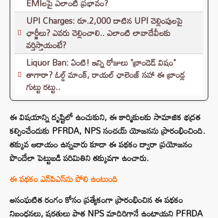
EMIలపై ఎలాంటి ప్రభావం?
UPI Charges: రూ.2,000 దాటిన UPI చెల్లింపులపై
ఛార్జీలు? ఎవరు చెల్లించాలి.. ఎలాంటి లావాదేవీలకు
వర్తిస్తాయంటే?
Liquor Ban: ఏంటి! ఇన్ని రోజులు "బ్రాండెడ్ విషం"
తాగారా? ఓల్డ్ మాంక్, రాయల్ ఛాలెంజ్‌ సహా ఈ బ్రాండ్ల
గుట్టు రట్టు..
ఈ విషయాన్ని దృష్టిలో ఉంచుకుని, ఈ కార్మికులకు సామాజిక భద్రత
కల్పించేందుకు PFRDA, NPS సంచయ్ యోజనను ప్రారంభించింది.
తక్కువ ఆదాయం ఉన్నవారు కూడా ఈ పథకం ద్వారా ప్రయోజనం
పొందేలా పెట్టుబడి పరిమితిని తక్కువగా ఉంచారు.
ఈ పథకం ఎన్‌పిఎస్‌ను పోలి ఉంటుంది
అసంఘటిత రంగం కోసం ప్రత్యేకంగా ప్రారంభించిన ఈ పథకం
నిబంధనలు, షరతులు పాత NPS మాదిరిగానే ఉంటాయని PFRDA