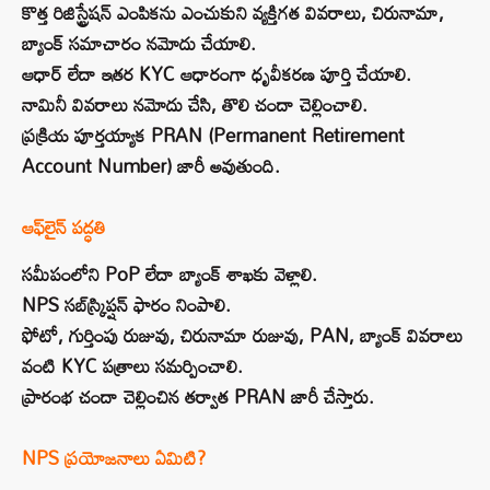
కొత్త రిజిస్ట్రేషన్ ఎంపికను ఎంచుకుని వ్యక్తిగత వివరాలు, చిరునామా,
బ్యాంక్ సమాచారం నమోదు చేయాలి.
ఆధార్ లేదా ఇతర KYC ఆధారంగా ధృవీకరణ పూర్తి చేయాలి.
నామినీ వివరాలు నమోదు చేసి, తొలి చందా చెల్లించాలి.
​ప్రక్రియ పూర్తయ్యాక PRAN (Permanent Retirement
Account Number) జారీ అవుతుంది.
ఆఫ్‌లైన్ పద్ధతి
సమీపంలోని PoP లేదా బ్యాంక్ శాఖకు వెళ్లాలి.
NPS సబ్‌స్క్రిప్షన్ ఫారం నింపాలి.
ఫోటో, గుర్తింపు రుజువు, చిరునామా రుజువు, PAN, బ్యాంక్ వివరాలు
వంటి KYC పత్రాలు సమర్పించాలి.
ప్రారంభ చందా చెల్లించిన తర్వాత PRAN జారీ చేస్తారు.
NPS ప్రయోజనాలు ఏమిటి?