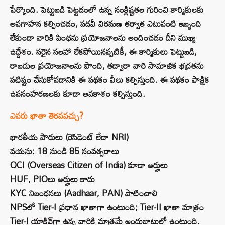
పేర్కొంది. పెట్టుబడి పెట్టడంలో ఉన్న సంక్లిష్టతల గురించి కార్మికులకు
అవగాహన కల్పించడం, పదవీ విరమణ తర్వాత ఎటువంటి ఇబ్బంది
లేకుండా వారికి పింఛను ప్రయోజనాలను అందించడం దీని ముఖ్య
ఉద్దేశం. సరైన సలహా లేకపోయినప్పటికీ, ఈ కార్మికులు పెట్టుబడి,
రాబడుల ప్రయోజనాలను పొంది, తద్వారా వారి సామాజిక భద్రతను
పటిష్టం చేసుకోవడానికి ఈ పథకం వీలు కల్పిస్తుంది. ఈ పథకం పాక్షిక
ఉపసంహరణలకు కూడా అవకాశం కల్పిస్తుంది.
ఎవరు ఖాతా తెరవవచ్చు?
భారతీయ పౌరులు (రెసిడెంట్ లేదా NRI)
వయసు: 18 నుండి 85 సంవత్సరాలు
OCI (Overseas Citizen of India) కూడా అర్హులు
HUF, PIOలు అర్హులు కాదు
KYC నిబంధనలు (Aadhaar, PAN) పాటించాలి
NPSలో Tier-I ప్రధాన ఖాతాగా ఉంటుంది; Tier-II ఖాతా మాత్రం
Tier-I యాక్టివ్‌గా ఉన్న వారికి మాత్రమే అందుబాటులో ఉంటుంది.