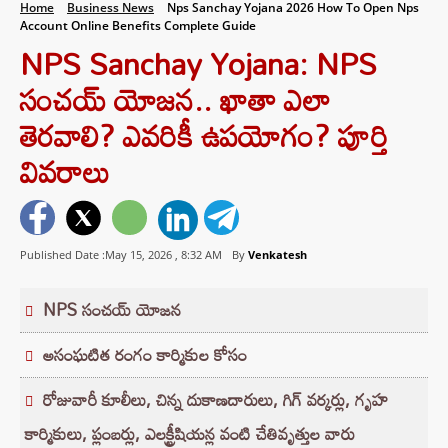
Home
Business News
Nps Sanchay Yojana 2026 How To Open Nps
Account Online Benefits Complete Guide
NPS Sanchay Yojana: NPS
సంచయ్ యోజన.. ఖాతా ఎలా
తెరవాలి? ఎవరికీ ఉపయోగం? పూర్తి
వివరాలు
Published Date :May 15, 2026 ,
8:32 AM
By
Venkatesh
NPS సంచయ్ యోజన
అసంఘటిత రంగం కార్మికుల కోసం
రోజువారీ కూలీలు, చిన్న దుకాణదారులు, గిగ్ వర్కర్లు, గృహ
కార్మికులు, ప్లంబర్లు, ఎలక్ట్రీషియన్ల వంటి చేతివృత్తుల వారు