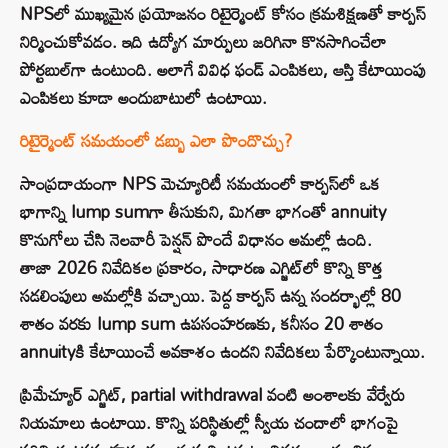
NPSలో ముఖ్యమైన ప్రయోజనం రిటైర్మెంట్ కోసం క్రమశిక్షణతో కార్పస్
నిర్మించుకోవడం. ఇది ఉద్యోగ మార్పులు జరిగినా కొనసాగించేలా
పోర్టబుల్‌గా ఉంటుంది. అలాగే వివిధ ఫండ్ ఎంపికలు, ఆస్తి కేటాయింపు
ఎంపికలు కూడా అందుబాటులో ఉంటాయి.
రిటైర్మెంట్ సమయంలో డబ్బు ఎలా పొందొచ్చు?
సాంప్రదాయంగా NPS మెచ్యూరిటీ సమయంలో కార్పస్‌లో ఒక
భాగాన్ని lump sumగా తీసుకుని, మిగతా భాగంతో annuity
కొనుగోలు చేసి నెలవారీ పెన్షన్ పొందే విధానం అమల్లో ఉంది.
తాజా 2026 నివేదికల ప్రకారం, సాధారణ ఎగ్జిట్‌లో కొన్ని కొత్త
సడలింపులు అమల్లోకి వచ్చాయి. పెద్ద కార్పస్ ఉన్న సందర్భాల్లో 80
శాతం వరకు lump sum ఉపసంహరణకు, కనీసం 20 శాతం
annuityకి కేటాయించే అవకాశం ఉందని నివేదికలు పేర్కొంటున్నాయి.
ప్రిమేచ్యూర్ ఎగ్జిట్, partial withdrawal వంటి అంశాలకు వేర్వేరు
నియమాలు ఉంటాయి. కొన్ని పరిస్థితుల్లో స్వీయ చందాలో భాగంపై