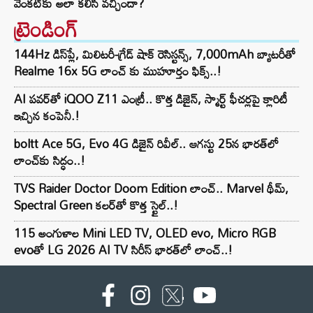
వెంకట్‌కు అలా కలిసి వచ్చిందా?
ట్రెండింగ్‌
144Hz డిస్‌ప్లే, మిలిటరీ-గ్రేడ్ షాక్ రెసిస్టన్స్, 7,000mAh బ్యాటరీతో
Realme 16x 5G లాంచ్ కు ముహూర్తం ఫిక్స్..!
AI పవర్‌తో iQOO Z11 ఎంట్రీ.. కొత్త డిజైన్, స్మార్ట్ ఫీచర్లపై క్లారిటీ
ఇచ్చిన కంపెనీ.!
boltt Ace 5G, Evo 4G డిజైన్ రివీల్.. ఆగస్టు 25న భారత్‌లో
లాంచ్‌కు సిద్ధం..!
TVS Raider Doctor Doom Edition లాంచ్.. Marvel థీమ్,
Spectral Green కలర్‌తో కొత్త స్టైల్..!
115 అంగుళాల Mini LED TV, OLED evo, Micro RGB
evoతో LG 2026 AI TV సిరీస్ భారత్‌లో లాంచ్..!