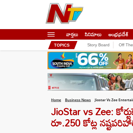
వార్తలు
సినిమాలు
ఆంధ్రప్రదేశ్
Story Board
Off Th
TOPICS
Home
Business News
Jiostar Vs Zee Entert
JioStar vs Zee: కోర్టుక
రూ.250 కోట్ల నష్టపరిహ