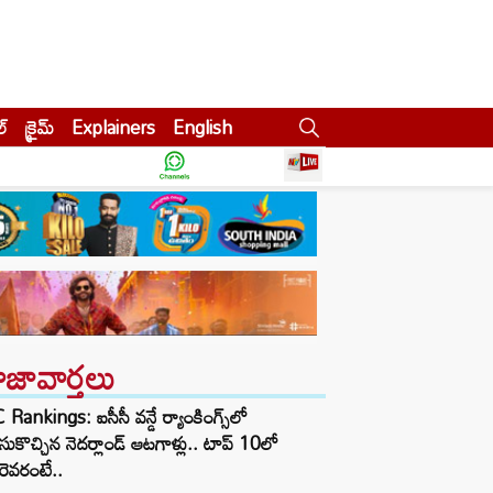
ల్
క్రైమ్
Explainers
English
ాజావార్తలు
 Rankings: ఐసీసీ వన్డే ర్యాంకింగ్స్‌లో
ుకొచ్చిన నెదర్లాండ్ ఆటగాళ్లు.. టాప్ 10లో
ెవరంటే..