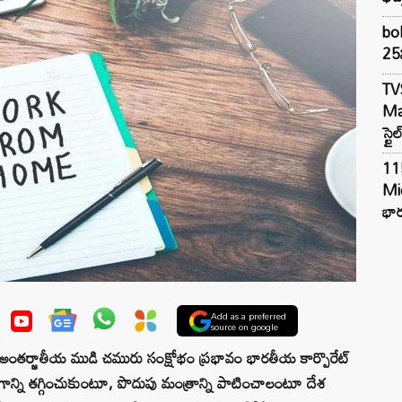
bol
25న
TV
Mar
స్టై
11
Mi
భార
Add as a preferred
source on google
ులు, అంతర్జాతీయ ముడి చమురు సంక్షోభం ప్రభావం భారతీయ కార్పొరేట్
ోగాన్ని తగ్గించుకుంటూ, పొదుపు మంత్రాన్ని పాటించాలంటూ దేశ