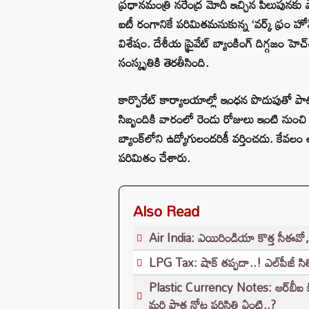
ప్రధానమంత్రి నరేంద్ర మోదీ ఇచ్చిన పిలుపునకు 
ఐటీ రంగానికే పరిమితమనుకున్న ‘వర్క్ ఫ్రం హో
విశేషం. దేశీయ ప్రైవేట్ బ్యాంకింగ్ దిగ్గజం హ
సంస్కృతికి తెరతీసింది.
కార్పొరేట్ కార్యాలయాల్లో ఇంధన పొదుపుతో పాటు 
సిబ్బందికి వారంలో రెండు రోజులు ఇంటి నుంచి
బ్యాంక్‌లోని ఉద్యోగులందరికీ వర్తించదు. కేవల
పరిమితం చేశారు.
Also Read
Air India: ఎయిరిండియా కొత్త సీఈవ
LPG Tax: షాక్‌ తప్పదా..! ఎల్‌పీజీ సి
Plastic Currency Notes: ఆర్‌బీఐ కీలక
మరి పాత నోట్ల పరిస్థితి ఏంటి..?