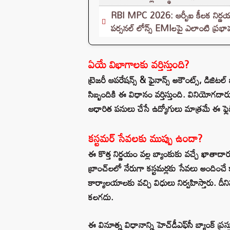
RBI MPC 2026: ఆర్బీఐ కీలక నిర్ణయం
పర్సనల్ లోన్స్ EMIలపై ఎలాంటి ప్రభ
ఏయే విభాగాలకు వర్తిస్తుంది?
ట్రెజరీ ఆపరేషన్స్ & ఫైనాన్స్ అకౌంట్స్, డిజిట
సిబ్బందికి ఈ విధానం వర్తిస్తుంది. వినియోగద
ఆధారిత పనులు చేసే ఉద్యోగులు మాత్రమే ఈ ఫ్లె
కస్టమర్ సేవలకు ముప్పు ఉందా?
ఈ కొత్త నిర్ణయం వల్ల బ్యాంకుకు వచ్చే ఖాతా
బ్రాంచ్‌లలో నేరుగా కస్టమర్లకు సేవలు అందించే క
కార్యాలయాలకు వచ్చి విధులు నిర్వహిస్తారు. ద
కలగదు.
ఈ వినూత్న విధానాన్ని హెచ్‌డీఎఫ్‌సీ బ్యాంక్