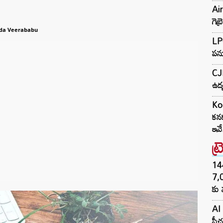
Air
గె
da Veerababu
LPG
పన్
CJP
ఉద్
Ko
కనక
ఇవ
ట్
144H
7,
కు 
AI 
ఫీచ