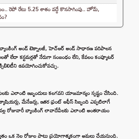
.. రెపో రేటు 5.25 శాతం వద్దే కొనసాగింపు.. హోమ్,
ావం?
ల్ బ్యాంకింగ్ అండ్ టెక్నాలజీ, హెచ్‌ఆర్ అండ్ సాధారణ పరిపాలన
ారులతో లేదా కస్టమర్లతో నేరుగా సంబంధం లేని, కేవలం కంప్యూటర్
క్సిబిలిటీని ఉపయోగించుకోవచ్చు.
దారులకు ఎలాంటి ఇబ్బందులు కలగవని యాజమాన్యం స్పష్టం చేసింది.
్యాషియర్లు, మేనేజర్లు, ఇతర ఫ్రంట్ ఆఫీస్ సిబ్బంది ఎప్పటిలాగే
ీనివల్ల రోజువారీ బ్యాంకింగ్ లావాదేవీలకు ఎలాంటి అంతరాయం
 ప్రస్తుతం ఒక నెల రోజుల పాటు ప్రయోగాత్మకంగా అమలు చేయనుంది.