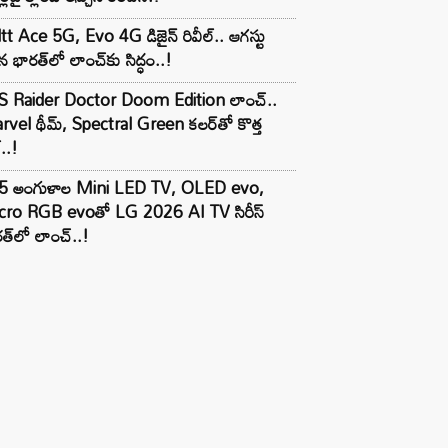
tt Ace 5G, Evo 4G డిజైన్ రివీల్.. ఆగస్టు
 భారత్‌లో లాంచ్‌కు సిద్ధం..!
S Raider Doctor Doom Edition లాంచ్..
vel థీమ్, Spectral Green కలర్‌తో కొత్త
ల్..!
5 అంగుళాల Mini LED TV, OLED evo,
cro RGB evoతో LG 2026 AI TV సిరీస్
త్‌లో లాంచ్..!