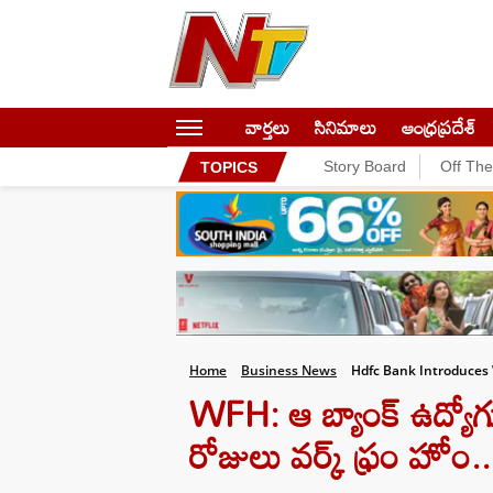
వార్తలు
సినిమాలు
ఆంధ్రప్రదేశ్
Story Board
Off Th
TOPICS
Home
Business News
Hdfc Bank Introduces
WFH: ఆ బ్యాంక్ ఉద్యోగ
రోజులు వర్క్ ఫ్రం హోం..