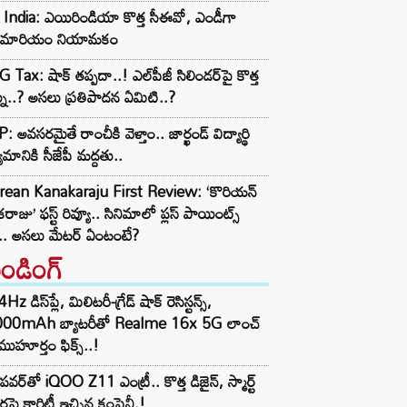
 India: ఎయిరిండియా కొత్త సీఈవో, ఎండీగా
బ్రెమారియం నియామకం
 Tax: షాక్‌ తప్పదా..! ఎల్‌పీజీ సిలిండర్‌పై కొత్త
ను..? అసలు ప్రతిపాదన ఏమిటి..?
: అవసరమైతే రాంచీకి వెళ్తాం.. జార్ఖండ్ విద్యార్థి
యమానికి సీజేపీ మద్దతు..
rean Kanakaraju First Review: ‘కొరియన్
రాజు’ ఫస్ట్ రివ్యూ.. సినిమాలో ప్లస్ పాయింట్స్
ే.. అసలు మేటర్ ఏంటంటే?
రెండింగ్‌
z డిస్‌ప్లే, మిలిటరీ-గ్రేడ్ షాక్ రెసిస్టన్స్,
000mAh బ్యాటరీతో Realme 16x 5G లాంచ్
ముహూర్తం ఫిక్స్..!
పవర్‌తో iQOO Z11 ఎంట్రీ.. కొత్త డిజైన్, స్మార్ట్
ర్లపై క్లారిటీ ఇచ్చిన కంపెనీ.!