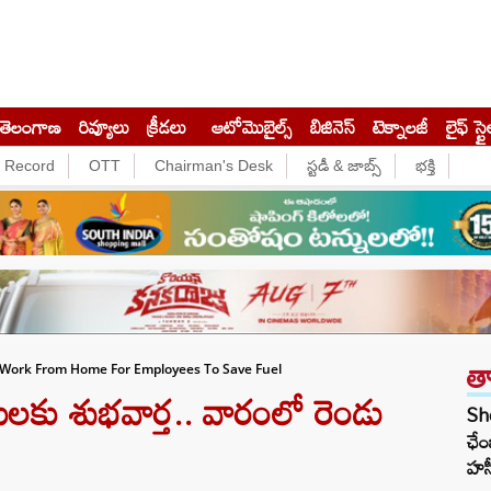
తెలంగాణ
రివ్యూలు
క్రీడలు
ఆటోమొబైల్స్
బిజినెస్‌
టెక్నాలజీ
లైఫ్ స్టై
e Record
OTT
Chairman's Desk
స్టడీ & జాబ్స్
భక్తి
త
 Work From Home For Employees To Save Fuel
ులకు శుభవార్త.. వారంలో రెండు
She
ఛేం
హస