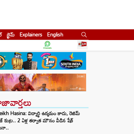
ల్
క్రైమ్
Explainers
English
ాజావార్తలు
ikh Hasina: విద్యార్థి ఉద్యమం కాదు, రెజిమ్
జ్ కుట్ర.. 2 ఏళ్ల తర్వాత మౌనం వీడిన షేక్
ీనా..