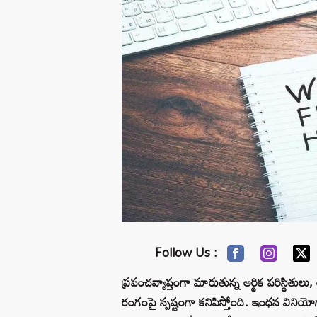
Follow Us :
ప్రపంచవ్యాప్తంగా మారుతున్న ఆర్థిక పరిస్థిత
రంగంపై స్పష్టంగా కనిపిస్తోంది. ఇంధన వినియ