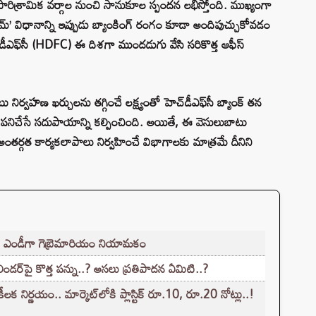
పారిశ్రామిక వర్గాల నుంచి సానుకూల స్పందన లభిస్తోంది. ముఖ్యంగా
మ్’ విధానాన్ని ఇప్పుడు బ్యాంకింగ్ రంగం కూడా అందిపుచ్చుకోవడం
ెచ్‌డీఎఫ్‌సీ (HDFC) ఈ దిశగా ముందడుగు వేసి సరికొత్త ఆఫీస్
నిర్వహణ ఖర్చులను తగ్గించే లక్ష్యంతో హెచ్‌డీఎఫ్‌సీ బ్యాంక్ తన
 పనిచేసే సదుపాయాన్ని కల్పించింది. అయితే, ఈ వెసులుబాటు
ం అంతర్గత కార్యకలాపాలు నిర్వహించే విభాగాలకు మాత్రమే దీనిని
ో, ఎండీగా గెబ్రెమారియం నియామకం
లిండర్‌పై కొత్త పన్ను..? అసలు ప్రతిపాదన ఏమిటి..?
 నిర్ణయం.. మార్కెట్‌లోకి ప్లాస్టిక్ రూ.10, రూ.20 నోట్లు..!