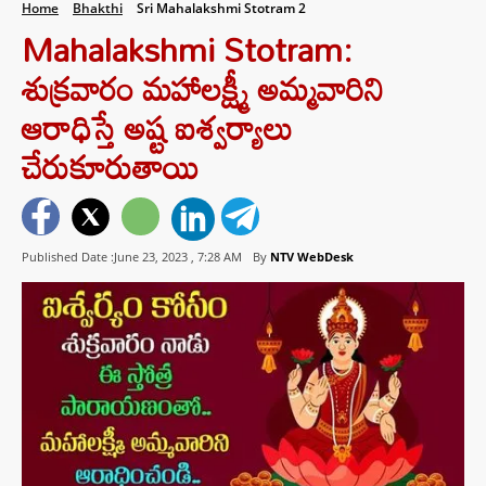
Home
Bhakthi
Sri Mahalakshmi Stotram 2
Mahalakshmi Stotram:
శుక్రవారం మహాలక్ష్మీ అమ్మవారిని
ఆరాధిస్తే అష్ట ఐశ్వర్యాలు
చేరుకూరుతాయి
Published Date :June 23, 2023 ,
7:28 AM
By
NTV WebDesk