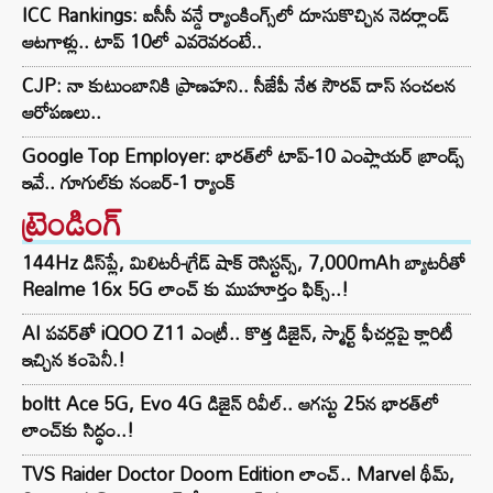
ICC Rankings: ఐసీసీ వన్డే ర్యాంకింగ్స్‌లో దూసుకొచ్చిన నెదర్లాండ్
ఆటగాళ్లు.. టాప్ 10లో ఎవరెవరంటే..
CJP: నా కుటుంబానికి ప్రాణహని.. సీజేపీ నేత సౌరవ్ దాస్ సంచలన
ఆరోపణలు..
Google Top Employer: భారత్‌లో టాప్-10 ఎంప్లాయర్ బ్రాండ్స్
ఇవే.. గూగుల్‌కు నంబర్-1 ర్యాంక్
ట్రెండింగ్‌
144Hz డిస్‌ప్లే, మిలిటరీ-గ్రేడ్ షాక్ రెసిస్టన్స్, 7,000mAh బ్యాటరీతో
Realme 16x 5G లాంచ్ కు ముహూర్తం ఫిక్స్..!
AI పవర్‌తో iQOO Z11 ఎంట్రీ.. కొత్త డిజైన్, స్మార్ట్ ఫీచర్లపై క్లారిటీ
ఇచ్చిన కంపెనీ.!
boltt Ace 5G, Evo 4G డిజైన్ రివీల్.. ఆగస్టు 25న భారత్‌లో
లాంచ్‌కు సిద్ధం..!
TVS Raider Doctor Doom Edition లాంచ్.. Marvel థీమ్,