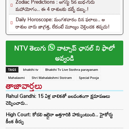
Zodiac Predictions : ఆగస్టు 5న బుధ-గురు
మహాయోగం.. ఈ 4 రాశులకు డబ్బే డబ్బు.!
Daily Horoscope: మంగళవారం దిన ఫలాలు.. ఆ
రాశుల వారు జాగ్రత్త, లేదంటే మూల్యం చెల్లించక తప్పదు!
NTV తెలుగు
వాట్సాప్ ఛానల్ ని ఫాలో
అవ్వండి
TAGS
bhakthi tv
Bhakthi Tv Live Stothra parayanam
Mahalaxmi
Shri Mahalakshmi Stotram
Special Pooja
తాజావార్తలు
Rahul Gandhi: 15 ఏళ్ల బాలికతో బలవంతంగా క్షమాపణలు
చెప్పించారు..
High Court: కోడలి ఇల్లైనా అత్తగారికి హక్కుంటుంది.. హైకోర్టు
కీలక తీర్పు