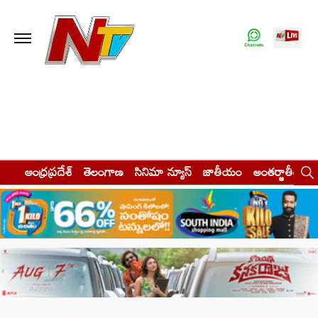
ఆంధ్రప్రదేశ్
తెలంగాణ
సినిమా న్యూస్
జాతీయం
అంతర్జాతీయం