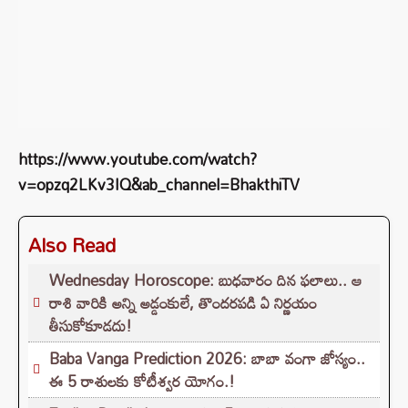
https://www.youtube.com/watch?
v=opzq2LKv3IQ&ab_channel=BhakthiTV
Also Read
Wednesday Horoscope: బుధవారం దిన ఫలాలు.. ఆ
రాశి వారికి అన్ని అడ్డంకులే, తొందరపడి ఏ నిర్ణయం
తీసుకోకూడదు!
Baba Vanga Prediction 2026: బాబా వంగా జోస్యం..
ఈ 5 రాశులకు కోటీశ్వర యోగం.!