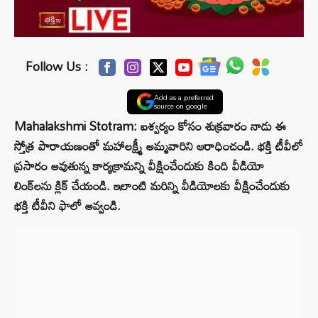
Follow Us :
Add as a preferred
source on google
Mahalakshmi Stotram: ఐశ్వర్యం కోసం శుక్రవారం నాడు ఈ
స్తోత్ర పారాయణంతో మహాలక్ష్మీ అమ్మవారిని ఆరాధించండి. భక్తి టీవీలో
ప్రసారం అవుతున్న కార్యక్రామన్ని వీక్షించేందుకు కింది వీడియో
లింక్‌లను క్లిక్‌ చేయండి. ఇలాంటి మరిన్ని వీడియోలకు వీక్షించేందుకు
భక్తి టీవీని ఫాలో అవ్వండి.