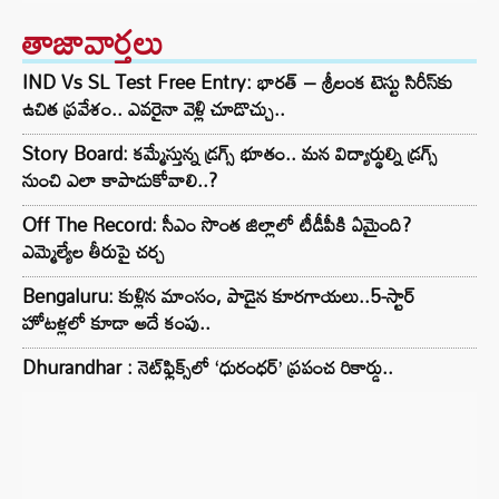
తాజావార్తలు
IND Vs SL Test Free Entry: భారత్ – శ్రీలంక టెస్టు సిరీస్‌కు
ఉచిత ప్రవేశం.. ఎవరైనా వెళ్లి చూడొచ్చు..
Story Board: కమ్మేస్తున్న డ్రగ్స్ భూతం.. మన విద్యార్థుల్ని డ్రగ్స్
నుంచి ఎలా కాపాడుకోవాలి..?
Off The Record: సీఎం సొంత జిల్లాలో టీడీపీకి ఏమైంది?
ఎమ్మెల్యేల తీరుపై చర్చ
Bengaluru: కుళ్లిన మాంసం, పాడైన కూరగాయలు..5-స్టార్
హోటళ్లలో కూడా అదే కంపు..
Dhurandhar : నెట్‌ఫ్లిక్స్‌లో ‘ధురంధర్’ ప్రపంచ రికార్డు..