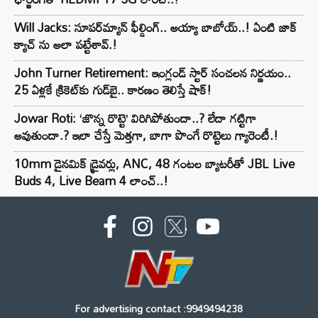
Will Jacks: సూపర్‌మ్యాన్ ఫీల్డింగ్.. అయ్యా బాబోయ్..! ఏంటి జాక్
క్యాచ్ ను అలా పట్టేశావ్.!
John Turner Retirement: ఇంగ్లండ్ స్టార్ సంచలన నిర్ణయం..
25 ఏళ్లకే క్రికెట్‌కు గుడ్‌బై.. కారణం తెలిస్తే షాక్!
Jowar Roti: ‘జొన్న రొట్టె’ విరిగిపోతుందా..? లేదా గట్టిగా
అవుతుందా.? ఇలా చేస్తే మెత్తగా, బాగా పొంగే రొట్టెలు గ్యారెంటీ.!
10mm డైనమిక్ డ్రైవర్లు, ANC, 48 గంటల బ్యాటరీతో JBL Live
Buds 4, Live Beam 4 లాంచ్..!
For advertising contact :9949494238