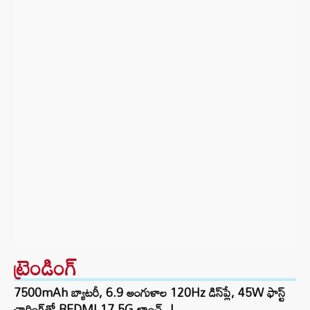
ట్రెండింగ్‌
7500mAh బ్యాటరీ, 6.9 అంగుళాల 120Hz డిస్‌ప్లే, 45W ఫాస్ట్
ఛార్జింగ్‌తో REDMI 17 5G లాంచ్..!