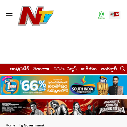
ఆంధ్రప్రదేశ్
తెలంగాణ
సినిమా న్యూస్
జాతీయం
అంతర్జాతీయం
Home
Tg Government