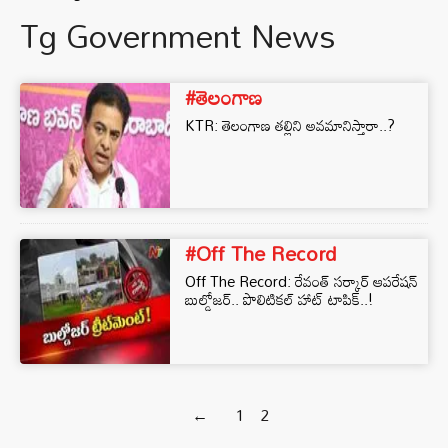
Tg Government News
#తెలంగాణ
KTR: తెలంగాణ తల్లిని అవమానిస్తారా..?
#Off The Record
Off The Record: రేవంత్ సర్కార్ ఆపరేషన్
బుల్డోజర్.. పొలిటికల్‌ హాట్‌ టాపిక్‌..!
←
1
2