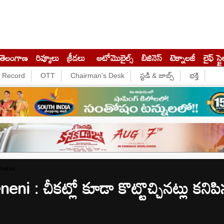
తెలంగాణ
రివ్యూలు
క్రీడలు
ఆటోమొబైల్స్
బిజినెస్‌
టెక్నాలజీ
లైఫ్ స్టై
e Record
OTT
Chairman's Desk
స్టడీ & జాబ్స్
భక్తి
Photos
: చీకట్లో కూడా కొట్టొచ్చినట్లు కనిపిస్తు