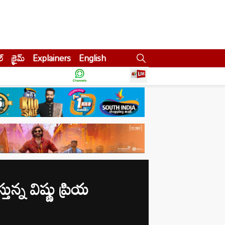
ల్
క్రైమ్
Explainers
English
న్న విష్ణు ప్రియ