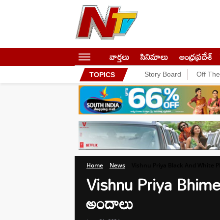
వార్తలు
సినిమాలు
ఆంధ్రప్రదేశ్
Story Board
Off Th
TOPICS
Home
News
Vishnu Priya Black And White 
Vishnu Priya Bhimeneni 
అందాలు