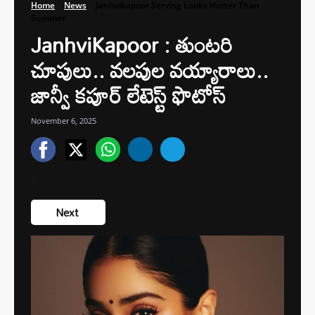
Home
News
Janhvikapoor Serving Looks Hotter Than
Summer
JanhviKapoor : తుంటరి
చూపులు.. వలపుల వయ్యారాలు..
జాన్వీ కపూర్ లేటెస్ట్ ఫొటోస్
November 6, 2025
0
Next