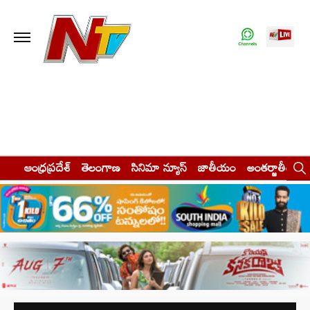
ఆంధ్రప్రదేశ్
తెలంగాణ
సినిమా న్యూస్
జాతీయం
అంతర్జాతీయం