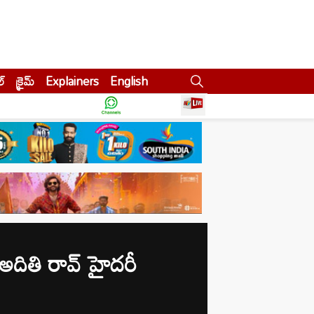
ల్
క్రైమ్
Explainers
English
దితి రావ్ హైదరీ