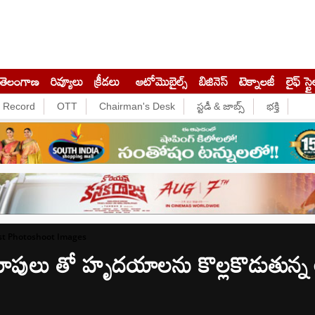
తెలంగాణ
రివ్యూలు
క్రీడలు
ఆటోమొబైల్స్
బిజినెస్‌
టెక్నాలజీ
లైఫ్ స్టై
e Record
OTT
Chairman's Desk
స్టడీ & జాబ్స్
భక్తి
est Photoshoot Images
పులు తో హృదయాలను కొల్లకొడుతున్న అ