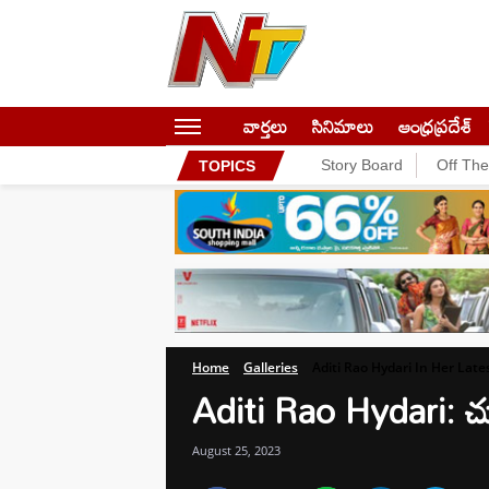
వార్తలు
సినిమాలు
ఆంధ్రప్రదేశ్
Story Board
Off Th
TOPICS
Home
Galleries
Aditi Rao Hydari In Her Lat
Aditi Rao Hydari: చూ
August 25, 2023