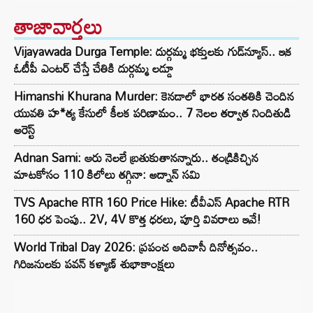
తాజావార్తలు
Vijayawada Durga Temple: దుర్గమ్మ భక్తులకు గుడ్‌న్యూస్.. ఇక
ఓటీపీ ఎంటర్ చేస్తే చేతికి దుర్గమ్మ లడ్డూ
Himanshi Khurana Murder: కెనడాలో భారత సంతతికి చెందిన
యువతి హ*త్య కేసులో కీలక పరిణామం.. 7 నెలల తర్వాత నిందితుడి
అరెస్ట్
Adnan Sami: ఆరు నెలలే బ్రతుకుతానన్నారు.. తండ్రికిచ్చిన
మాటకోసం 110 కిలోలు తగ్గినా: అద్నాన్ సమి
TVS Apache RTR 160 Price Hike: టీవీఎస్ Apache RTR
160 ధర పెంపు.. 2V, 4V కొత్త ధరలు, పూర్తి వివరాలు ఇవే!
World Tribal Day 2026: ప్రపంచ ఆదివాసీ దినోత్సవం..
గిరిజనులకు పవన్ కళ్యాణ్ శుభాకాంక్షలు