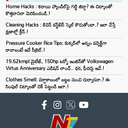
Home Hacks : కడాయి హ్యాండిల్‌పై గట్టి జిడ్డా? ఈ చిట్కాలతో
కొత్తదానిలా మెరిపించండి.!
Cleaning Hacks : కిచెన్ డస్ట్‌బిన్ స్మెల్ కొడుతోందా.? ఇలా చేస్తే
క్షణాల్లో క్లీన్.!
Pressure Cooker Rice Tips: కుక్కర్‌లో అన్నం పర్ఫెక్ట్‌గా
రావాలంటే ఇదే సీక్రెట్.!
19.62kmpl మైలేజ్, 150hp టర్బో ఇంజిన్‌తో Volkswagen
Virtus Anniversary ఎడిషన్ లాంచ్.. ధర, ఫీచర్లు ఇవే.!
Clothes Smell: వర్షాకాలంలో బట్టల నుంచి దుర్వాసనా.? ఈ
సింపుల్ చిట్కాలతో చెక్ పెట్టండి ఇలా.!