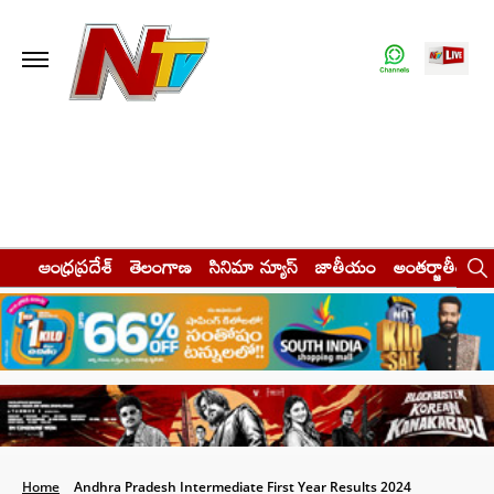
ఆంధ్రప్రదేశ్
తెలంగాణ
సినిమా న్యూస్
జాతీయం
అంతర్జాతీయం
Home
Andhra Pradesh Intermediate First Year Results 2024