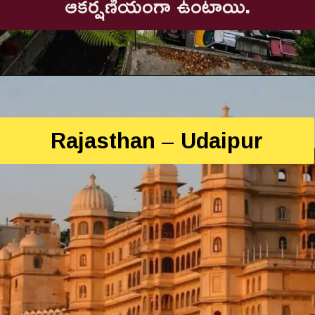
ఆకర్షణీయంగా ఉంటాయి.
Rajasthan – Udaipur