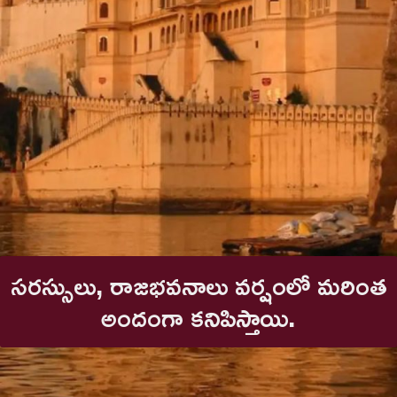
సరస్సులు, రాజభవనాలు వర్షంలో మరింత
అందంగా కనిపిస్తాయి.