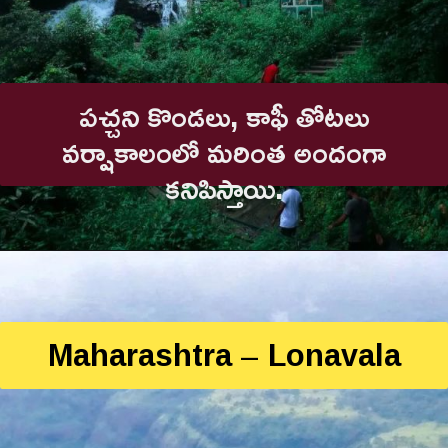
పచ్చని కొండలు, కాఫీ తోటలు
వర్షాకాలంలో మరింత అందంగా
కనిపిస్తాయి.
Maharashtra – Lonavala