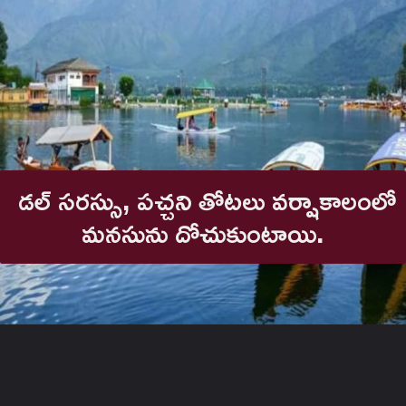
డల్ సరస్సు, పచ్చని తోటలు వర్షాకాలంలో
మనసును దోచుకుంటాయి.