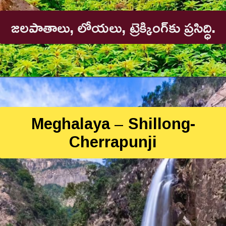
జలపాతాలు, లోయలు, ట్రెక్కింగ్‌కు ప్రసిద్ధి.
Meghalaya – Shillong-
Cherrapunji