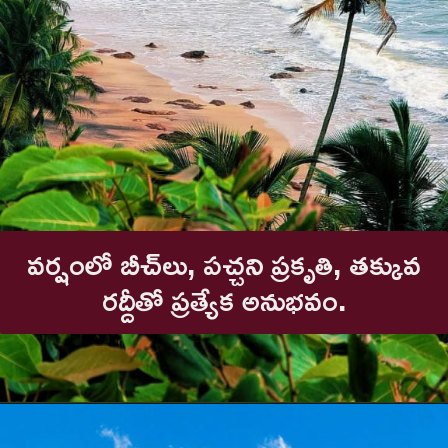
వర్షంలో బీచ్‌లు, పచ్చని ప్రకృతి, తక్కువ
రద్దీతో ప్రత్యేక అనుభవం.