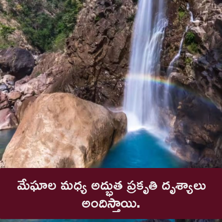
మేఘాల మధ్య అద్భుత ప్రకృతి దృశ్యాలు
అందిస్తాయి.