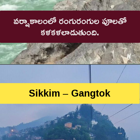
వర్షాకాలంలో రంగురంగుల పూలతో
కళకళలాడుతుంది.
Sikkim – Gangtok