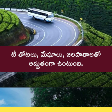
టీ తోటలు, మేఘాలు, జలపాతాలతో
అద్భుతంగా ఉంటుంది.