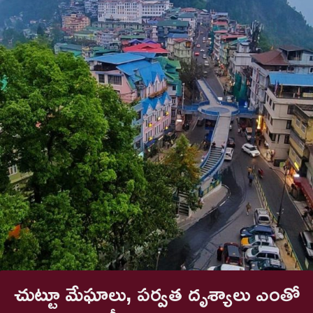
చుట్టూ మేఘాలు, పర్వత దృశ్యాలు ఎంతో