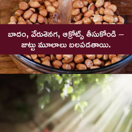
బాదం, వేరుశెనగ, ఆక్రోట్స్ తీసుకోండి –
జుట్టు మూలాలు బలపడతాయి.