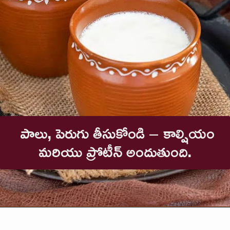
పాలు, పెరుగు తీసుకోండి – కాల్షియం
మరియు ప్రోటీన్ అందుతుంది.