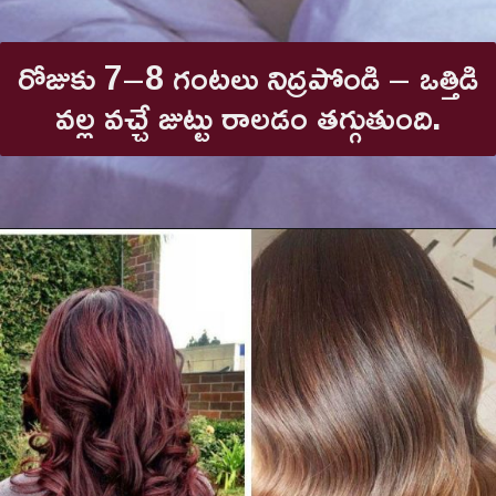
రోజుకు 7–8 గంటలు నిద్రపోండి – ఒత్తిడి
వల్ల వచ్చే జుట్టు రాలడం తగ్గుతుంది.