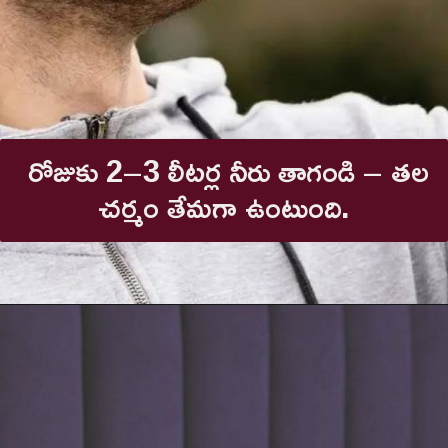
రోజుకు 2–3 లీటర్ల నీరు తాగండి – తల
చర్మం తేమగా ఉంటుంది.