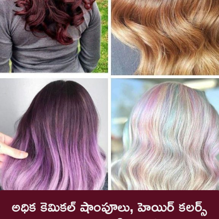
అధిక కెమికల్ షాంపూలు, హెయిర్ కలర్స్