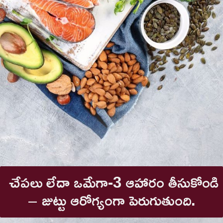
చేపలు లేదా ఒమేగా-3 ఆహారం తీసుకోండి
– జుట్టు ఆరోగ్యంగా పెరుగుతుంది.