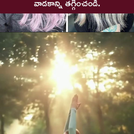
వాడకాన్ని తగ్గించండి.