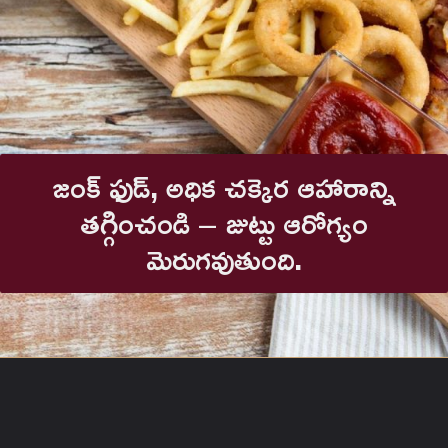
జంక్ ఫుడ్, అధిక చక్కెర ఆహారాన్ని
తగ్గించండి – జుట్టు ఆరోగ్యం
మెరుగవుతుంది.