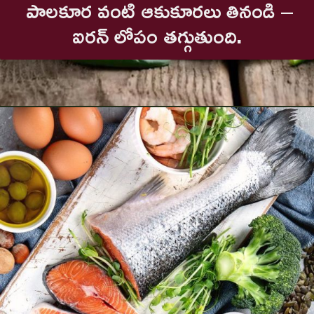
పాలకూర వంటి ఆకుకూరలు తినండి –
ఐరన్ లోపం తగ్గుతుంది.