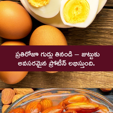
ప్రతిరోజూ గుడ్లు తినండి – జుట్టుకు
అవసరమైన ప్రోటీన్ లభిస్తుంది.