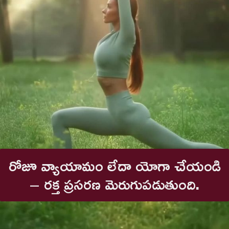
రోజూ వ్యాయామం లేదా యోగా చేయండి
– రక్త ప్రసరణ మెరుగుపడుతుంది.