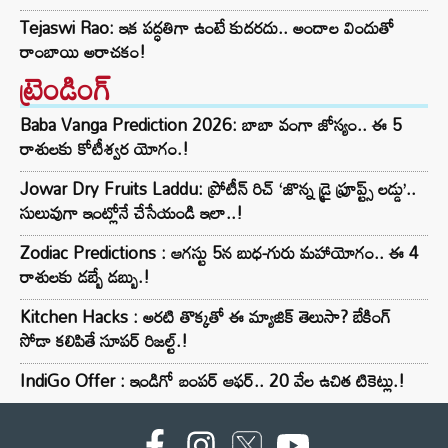
Tejaswi Rao: ఇక పద్ధతిగా ఉంటే కుదరదు.. అందాల విందుతో
రాంబాయి అరాచకం!
ట్రెండింగ్‌
Baba Vanga Prediction 2026: బాబా వంగా జోస్యం.. ఈ 5
రాశులకు కోటీశ్వర యోగం.!
Jowar Dry Fruits Laddu: ప్రోటీన్ రిచ్ ‘జొన్న డ్రై ఫ్రూప్ట్స్ లడ్డు’..
సులువుగా ఇంట్లోనే చేసేయండి ఇలా..!
Zodiac Predictions : ఆగస్టు 5న బుధ-గురు మహాయోగం.. ఈ 4
రాశులకు డబ్బే డబ్బు.!
Kitchen Hacks : అరటి తొక్కతో ఈ మ్యాజిక్ తెలుసా? బేకింగ్
సోడా కలిపితే సూపర్ రిజల్ట్.!
IndiGo Offer : ఇండిగో బంపర్ ఆఫర్.. 20 వేల ఉచిత టికెట్లు.!