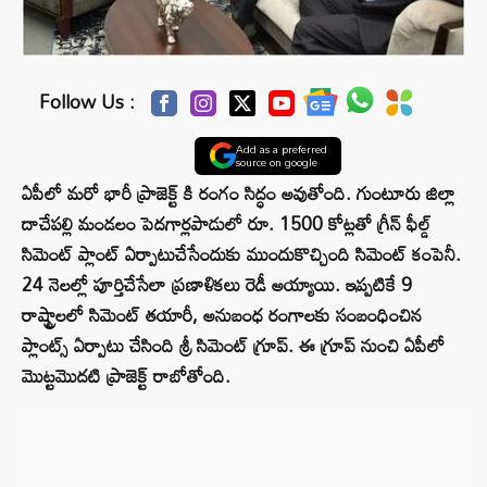
Follow Us :
Add as a preferred
source on google
ఏపీలో మరో భారీ ప్రాజెక్ట్ కి రంగం సిద్ధం అవుతోంది. గుంటూరు జిల్లా
దాచేపల్లి మండలం పెదగార్లపాడులో రూ. 1500 కోట్లతో గ్రీన్‌ ఫీల్డ్‌
సిమెంట్‌ ప్లాంట్‌ ఏర్పాటుచేసేందుకు ముందుకొచ్చింది సిమెంట్‌ కంపెనీ.
24 నెలల్లో పూర్తిచేసేలా ప్రణాళికలు రెడీ అయ్యాయి. ఇప్పటికే 9
రాష్ట్రాలలో సిమెంట్‌ తయారీ, అనుబంధ రంగాలకు సంబంధించిన
ప్లాంట్స్‌ ఏర్పాటు చేసింది శ్రీ సిమెంట్‌ గ్రూప్. ఈ గ్రూప్‌ నుంచి ఏపీలో
మొట్టమొదటి ప్రాజెక్ట్‌ రాబోతోంది.