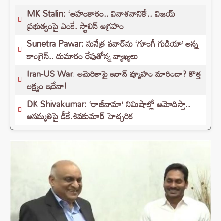
MK Stalin: ‘అహంకారం.. వినాశనానికే’.. విజయ్
ప్రభుత్వంపై ఎంకే. స్టాలిన్ ఆగ్రహం
Sunetra Pawar: సునేత్ర పవార్‌‌ను ‘గూంగీ గుడియా’ అన్న
కాంగ్రెస్.. దుమారం రేపుతోన్న వ్యాఖ్యలు
Iran-US War: అమెరికాపై ఇరాన్ వ్యూహం మారిందా? కొత్త
లక్ష్యం ఇదేనా!
DK Shivakumar: ‘రాజీనామా’ నిమిషాల్లో ఆమోదిస్తా..
అసమ్మతిపై డీకే.శివకుమార్ హెచ్చరిక