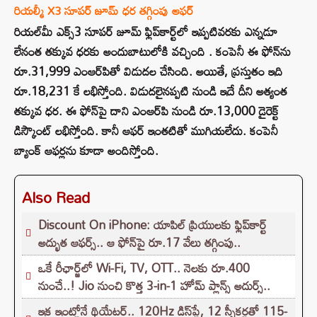
రియల్మీ X3 సూపర్ జూమ్ ధర తగ్గింపు ఆఫర్
రియల్‌మీ ఎక్స్3 సూపర్ జూమ్ ఫ్లిప్‌కార్ట్‌లో ఇప్పటివరకు ఎన్నడూ
లేనంత తక్కువ ధరకు అందుబాటులోకి వచ్చింది . కంపెనీ ఈ ఫోన్‌ను
రూ.31,999 ఎంఆర్‌పితో విడుదల చేసింది. అయితే, ప్రస్తుతం ఇది
రూ.18,231 కే లభిస్తోంది. విడుదలైనప్పటి నుండి ఇదే దీని అత్యంత
తక్కువ ధర. ఈ ఫోన్‌పై దాని ఎంఆర్‌పి నుండి రూ.13,000 డైరెక్ట్
డిస్కౌంట్ లభిస్తోంది. కానీ ఆఫర్ ఇంతటితో ముగియలేదు. కంపెనీ
బ్యాంక్ ఆఫర్లను కూడా అందిస్తోంది.
Also Read
Discount On iPhone: యాపిల్ ప్రియులకు ఫ్లిప్‌కార్ట్
అద్భుత ఆఫర్స్.. ఆ ఫోన్‌పై రూ.17 వేలు తగ్గింపు..
ఒకే రీఛార్జ్‌లో Wi-Fi, TV, OTT.. నెలకు రూ.400
నుంచే..! Jio నుంచి కొత్త 3-in-1 హోమ్ ప్లాన్స్ అదుర్స్..
ఇక ఇంట్లోనే థియేటర్.. 120Hz డిస్‌ప్లే, 12 స్పీకర్లతో 115-