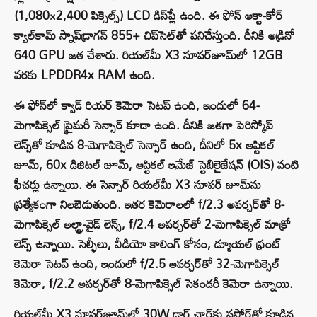
(1,080×2,400 పిక్సెల్స్) LCD డిస్‌ప్లే ఉంది. ఈ ఫోన్ ఆక్టా-కోర్
క్వాల్‌కామ్ స్నాప్‌డ్రాగన్ 855+ చిప్‌సెట్‌తో పనిచేస్తుంది. దీనికి అడ్రినో
640 GPU జత చేశారు. రియల్‌మీ X3 సూపర్‌జూమ్‌లో 12GB
వరకు LPDDR4x RAM ఉంది.
ఈ ఫోన్‌లో క్వాడ్ రియర్ కెమెరా సెటప్ ఉంది, ఇందులో 64-
మెగాపిక్సెల్ ప్రైమరీ సెన్సార్ కూడా ఉంది. దీనికి జతగా పెరిస్కోప్
లెన్స్‌తో కూడిన 8-మెగాపిక్సెల్ సెన్సార్ ఉంది, దీనిలో 5x ఆప్టికల్
జూమ్, 60x డిజిటల్ జూమ్, ఆప్టికల్ ఇమేజ్ స్టెబిలైజేషన్ (OIS) వంటి
ఫీచర్లు ఉన్నాయి. ఈ సెన్సార్ రియల్‌మీ X3 సూపర్ జూమ్‌ను
ప్రత్యేకంగా నిలబెడుతుంది. ఇతర కెమెరాలలో f/2.3 అపర్చర్‌తో 8-
మెగాపిక్సెల్ అల్ట్రా-వైడ్ లెన్స్, f/2.4 అపర్చర్‌తో 2-మెగాపిక్సెల్ మాక్రో
లెన్స్ ఉన్నాయి. సెల్ఫీలు, వీడియో కాలింగ్ కోసం, డ్యూయల్ ఫ్రంట్
కెమెరా సెటప్ ఉంది, ఇందులో f/2.5 అపర్చర్‌తో 32-మెగాపిక్సెల్
కెమెరా, f/2.2 అపర్చర్‌తో 8-మెగాపిక్సెల్ సెకండరీ కెమెరా ఉన్నాయి.
రియల్‌మీ X3 సూపర్‌జూమ్‌లో 30W డార్ట్ ఛార్జ్‌కు సపోర్ట్‌తో కూడిన