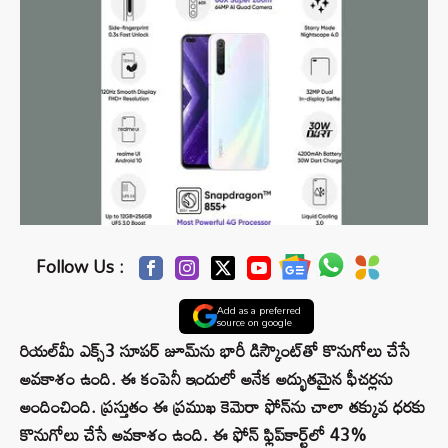
Follow Us :
Add as a preferred
source on google
రియల్‌మీ ఎక్స్3 సూపర్ జూమ్‌ను భారీ డిస్కౌంట్‌తో కొనుగోలు చేసే
అవకాశం ఉంది. ఈ కంపెనీ ఇందులో అనేక అద్భుతమైన ఫీచర్లను
అందించింది. ప్రస్తుతం ఈ ప్రముఖ కెమెరా ఫోన్‌ను చాలా తక్కువ ధరకు
కొనుగోలు చేసే అవకాశం ఉంది. ఈ ఫోన్ ఫ్లిప్‌కార్ట్‌లో 43%