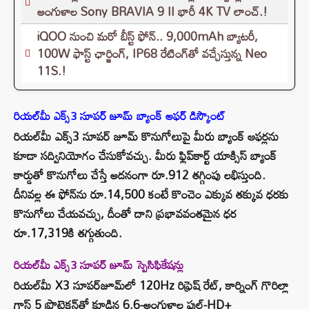
అంగుళాల Sony BRAVIA 9 II భారీ 4K TV లాంచ్.!
iQOO నుంచి మరో బీస్ట్ ఫోన్.. 9,000mAh బ్యాటరీ,
100W ఫాస్ట్ ఛార్జింగ్‌, IP68 రేటింగ్‌తో వచ్చేస్తున్న Neo
11S.!
రియల్‌మీ ఎక్స్3 సూపర్ జూమ్ బ్యాంక్ ఆఫర్ డిస్కౌంట్
రియల్‌మీ ఎక్స్3 సూపర్ జూమ్ కొనుగోలుపై మీరు బ్యాంక్ ఆఫర్లను
కూడా సద్వినియోగం చేసుకోవచ్చు. మీరు ఫ్లిప్‌కార్ట్ యాక్సిస్ బ్యాంక్
కార్డుతో కొనుగోలు చేస్తే అదనంగా రూ.912 తగ్గింపు లభిస్తుంది.
దీనివల్ల ఈ ఫోన్‌ను రూ.14,500 కంటే కొంచెం ఎక్కువ తక్కువ ధరకు
కొనుగోలు చేయవచ్చు, దీంతో దాని ప్రభావవంతమైన ధర
రూ.17,319కి తగ్గుతుంది.
రియల్‌మీ ఎక్స్3 సూపర్ జూమ్ స్పెసిఫికేషన్లు
రియల్‌మీ X3 సూపర్‌జూమ్‌లో 120Hz రిఫ్రెష్ రేట్, కార్నింగ్ గొరిల్లా
గ్లాస్ 5 ప్రొటెక్షన్‌తో కూడిన 6.6-అంగుళాల ఫుల్-HD+