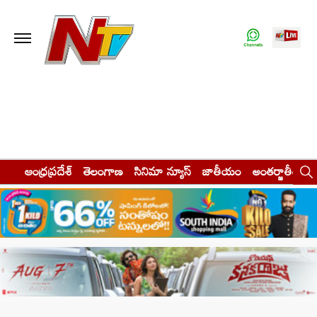
ఆంధ్రప్రదేశ్
తెలంగాణ
సినిమా న్యూస్
జాతీయం
అంతర్జాతీయం