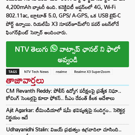
4,200mAh బ్యాటరీ ఉంది. కనెక్టివిటీ ఆప్షన్‌లలో 4G, Wi-Fi
802.11ac, బ్లూటూత్ 5.0, GPS/ A-GPS, ఒక USB టైప్-C
పోర్ట్ ఉన్నాయి. రియల్‌మీ X3 సూపర్‌జూమ్‌లోని పవర్ బటన్‌లోనే
ఫింగర్‌ప్రింట్ సెన్సార్ అందించారు.
NTV తెలుగు
వాట్సాప్ ఛానల్ ని ఫాలో
అవ్వండి
TAGS
NTV Tech News
realme
Realme X3 SuperZoom
తాజావార్తలు
CM Revanth Reddy: పోలీస్ ఉద్యోగ పరీక్షలపై ప్రత్యేక నిఘా..
కోచింగ్ సెంటర్లపై కూడా ఫోకస్.. సీఎం రేవంత్ కీలక ఆదేశాలు
Ajit Agarkar: టీమిండియాలో షమీ భవిష్యత్తుపై సందిగ్ధం.. సెలెక్టర్ల
నిర్ణయం ఇదే
Udhayanidhi Stalin: విజయ్ ప్రభుత్వం ఉగ్రవాదిలా చూసింది..