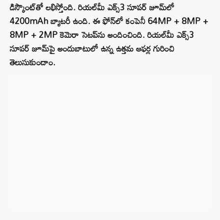
డిస్కౌంట్‌తో లభిస్తోంది. రియల్‌మీ ఎక్స్3 సూపర్ జూమ్‌లో
4200mAh బ్యాటరీ ఉంది. ఈ ఫోన్‌లో కంపెనీ 64MP + 8MP +
8MP + 2MP కెమెరా సెటప్‌ను అందించింది. రియల్‌మీ ఎక్స్3
సూపర్ జూమ్‌పై అందుబాటులో ఉన్న ఉత్తమ ఆఫర్ల గురించి
తెలుసుకుందాం.