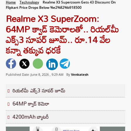
Home
Technology
Realme X3 Superzoom Gets 43 Discount On
Flipkart Price Drops Below %e2%82%b918500
Realme X3 SuperZoom:
64MP క్వాడ్ కెమెరాలతో.. రియల్‌మీ
ఎక్స్3 సూపర్ జూమ్.. రూ.14 వేల
కన్నా తక్కువ ధరకే
Published Date :June 8, 2026 ,
9:29 AM
By
Venkatesh
రియల్‌మీ ఎక్స్3 సూపర్ జూమ్
64MP క్వాడ్ కెమెరా
4200mAh బ్యాటరీ