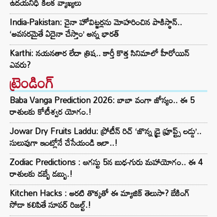
ఉదయనిధి కీలక వ్యాఖ్యలు
India-Pakistan: చైనా హోవిట్జర్లను మోహరించిన పాకిస్థాన్..
‘అవసరమైతే ఏదైనా చేస్తాం’ అన్న భారత్
Karthi: నయనతార లేదా త్రిష.. కార్తీ కొత్త సినిమాలో హీరోయిన్
ఎవరు?
ట్రెండింగ్‌
Baba Vanga Prediction 2026: బాబా వంగా జోస్యం.. ఈ 5
రాశులకు కోటీశ్వర యోగం.!
Jowar Dry Fruits Laddu: ప్రోటీన్ రిచ్ ‘జొన్న డ్రై ఫ్రూప్ట్స్ లడ్డు’..
సులువుగా ఇంట్లోనే చేసేయండి ఇలా..!
Zodiac Predictions : ఆగస్టు 5న బుధ-గురు మహాయోగం.. ఈ 4
రాశులకు డబ్బే డబ్బు.!
Kitchen Hacks : అరటి తొక్కతో ఈ మ్యాజిక్ తెలుసా? బేకింగ్
సోడా కలిపితే సూపర్ రిజల్ట్.!