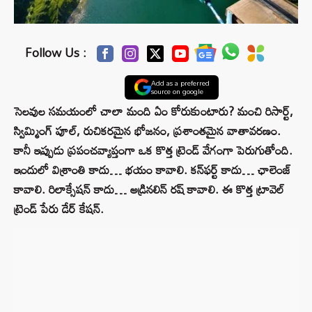
Follow Us :
Add as a preferred
source on google
సెలవుల సమయంలో చాలా మంది ఏం కోరుకుంటారు? మంచి రిసార్ట్,
స్విమ్మింగ్ పూల్, రుచికరమైన భోజనం, ప్రశాంతమైన వాతావరణం.
కానీ ఇప్పుడు ప్రపంచవ్యాప్తంగా ఒక కొత్త ట్రెండ్ వేగంగా పెరుగుతోంది.
ఇందులో విశ్రాంతి కాదు… భయం కావాలి. కన్‌ఫర్ట్‌ కాదు… ఛాలెంజ్
కావాలి. రిలాక్సేషన్ కాదు… అడ్రినలిన్ రష్ కావాలి. ఈ కొత్త ట్రావెల్
ట్రెండ్ పేరు డేర్ కేషన్.