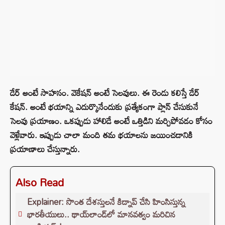
డేర్ అంటే సాహసం. వెకేషన్ అంటే సెలవులు. ఈ రెండు కలిస్తే డేర్
కేషన్. అంటే భయాన్ని ఎదుర్కొనేందుకు ప్రత్యేకంగా ప్లాన్ చేసుకునే
సెలవు ప్రయాణం. ఒకప్పుడు హాలిడే అంటే ఒత్తిడిని మర్చిపోవడం కోసం
వెళ్లేవారు. ఇప్పుడు చాలా మంది తమ భయాలను జయించడానికి
ప్రయాణాలు చేస్తున్నారు.
Also Read
Explainer: సొంత దేశస్తులనే కిడ్నాప్ చేసి హింసిస్తున్న
భారతీయులు.. థాయ్‌లాండ్‌లో మానవత్వం మరిచిన