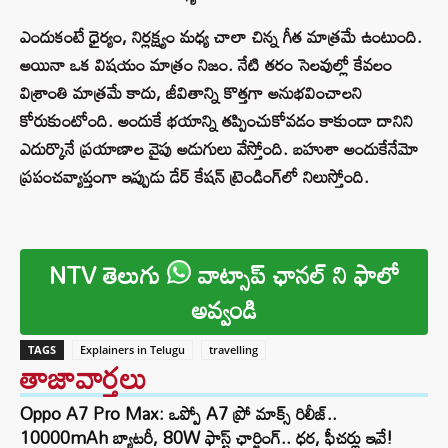
ఎందుకంటే ధైర్యం, నిర్లక్ష్యం మధ్య చాలా చిన్న గీత మాత్రమే ఉంటుంది.
అయినా ఒక విషయం మాత్రం నిజం. నేటి తరం సెలవుల్లో కేవలం
విశ్రాంతి మాత్రమే కాదు, జీవితాన్ని కొత్తగా అనుభవించాలని
కోరుకుంటోంది. అందుకే భయాన్ని తప్పించుకోవడం కాకుండా దానిని
ఎదుర్కొనే ప్రయాణాల వైపు అడుగులు వేస్తోంది. బహుశా అందుకేనేమో
ప్రపంచవ్యాప్తంగా ఇప్పుడు డేర్‌ కేషన్‌ ట్రెండింగ్‌లో నిలుస్తోంది.
NTV తెలుగు
వాట్సాప్ ఛానల్ ని ఫాలో
అవ్వండి
TAGS
Explainers in Telugu
travelling
తాజావార్తలు
Oppo A7 Pro Max: ఒప్పో A7 ప్రో మాక్స్ రిలీజ్..
10000mAh బ్యాటరీ, 80W ఫాస్ట్ ఛార్జింగ్.. ధర, ఫీచర్లు ఇవే!