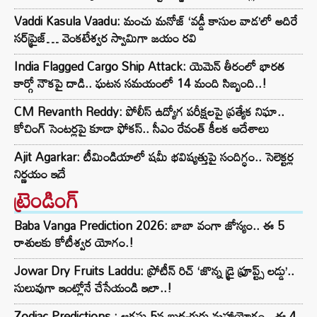
Vaddi Kasula Vaadu: మంచు మనోజ్ ‘వడ్డీ కాసుల వాడ’లో అదిరే
సర్‌ప్రైజ్… వెంకటేశ్వర స్వామిగా జయం రవి
India Flagged Cargo Ship Attack: యెమెన్ తీరంలో భారత
కార్గో నౌకపై దాడి.. ఘటన సమయంలో 14 మంది సిబ్బంది..!
CM Revanth Reddy: పోలీస్ ఉద్యోగ పరీక్షలపై ప్రత్యేక నిఘా..
కోచింగ్ సెంటర్లపై కూడా ఫోకస్.. సీఎం రేవంత్ కీలక ఆదేశాలు
Ajit Agarkar: టీమిండియాలో షమీ భవిష్యత్తుపై సందిగ్ధం.. సెలెక్టర్ల
నిర్ణయం ఇదే
ట్రెండింగ్‌
Baba Vanga Prediction 2026: బాబా వంగా జోస్యం.. ఈ 5
రాశులకు కోటీశ్వర యోగం.!
Jowar Dry Fruits Laddu: ప్రోటీన్ రిచ్ ‘జొన్న డ్రై ఫ్రూప్ట్స్ లడ్డు’..
సులువుగా ఇంట్లోనే చేసేయండి ఇలా..!
Zodiac Predictions : ఆగస్టు 5న బుధ-గురు మహాయోగం.. ఈ 4