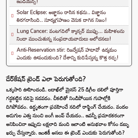
ఇండియన్స్!
Solar Eclipse: అజ్ఞానం రాసిన కథను.. విజ్ఞానం
తిరగరాసింది.. సూర్యగ్రహణం వెనుక దాగిన నిజం!
Lung Cancer: వంటగదిలో క్యాన్సర్ ముప్పు... మహిళలను
నిండా ముంచుతున్న సంప్రదాయవాదులు ఆలోచనలు!
Anti-Reservation stir: రిజర్వేషన్ హటావో ఉద్యమం
ఎందుకు ఊపందుకుంది? దేశాన్ని కుదిపేస్తున్న కొత్త రచ్చ!
డేర్‌కేషన్‌ ట్రెండ్ ఎలా పెరుగుతోంది?
ఒక్కసారి ఊహించండి. లడాఖ్‌లో మైనస్ 25 డిగ్రీల చలిలో పూర్తిగా
గడ్డకట్టిన నదిపై నడవడం. చీకటితో నిండిపోయిన గుహల్లోకి
దిగిపోవడం. ఉద్ధృతంగా ప్రవహించే నదిలో రాఫ్టింగ్ చేయడం. వందల
అడుగుల ఎత్తు నుంచి బంగీ జంప్ చేయడం.. ఇవన్నీ ప్రమాదకరంగా
అనిపించినా ఇప్పుడు లక్షలాది మంది ఇలాంటి అనుభవాల కోసం డబ్బు
ఖర్చు చేస్తున్నారు. ఇంతకీ అసలు ఈ ట్రెండ్ ఎందుకు పెరుగుతోంది?