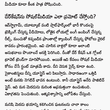
మీడియా కూడా కీలక పాత్ర పోషించింది.
డేర్‌కేషన్‌ను సోషల్‌మీడియా ఎలా ప్రమోట్ చేస్తోంది?
ఇన్‌స్టాగ్రామ్, యూట్యూబ్ వంటి ప్లాట్‌ఫార్మ్‌లలో భారీ కొండలపై
ట్రెక్కింగ్ చేస్తున్న వీడియోలు, లోతైన లోయల్లో బంగీ జంపింగ్ చేస్తున్న
రీల్స్, మంచుతో కప్పబడిన ప్రాంతాల్లో క్యాంపింగ్ చేస్తున్న ఫోటోలు వైరల్
కావడం ప్రారంభమైంది. ఇవి చూసిన వాళ్లలో కూడా అలాంటి
అనుభవాలు పొందాలనే ఆసక్తి పెరిగింది. దీంతో డేర్ కేషన్ ఒక గ్లోబల్
ట్రావెల్ ట్రెండ్‌గా మారిపోయింది. అయితే ఇది కేవలం సోషల్ మీడియా
కోసం చేసే స్టంట్ మాత్రమే కాదు. దీని వెనుక సైన్స్ కూడా ఉంది.
సైకాలజిస్టులు దీన్ని యూస్ట్రెస్ అని పిలుస్తారు. సాధారణంగా ఒత్తిడి
అంటే మనకు నెగటివ్ భావన ఉంటుంది. కానీ యూస్ట్రెస్ అనేది పాజిటివ్
స్ట్రెస్. ఇది మన మెదడును మరింత అప్రమత్తంగా ఉంచుతుంది.
ఏకాగ్రతను పెంచుతుంది. ఆత్మవిశ్వాసాన్ని బలోపేతం చేస్తుంది.
మనిషి మెదడు భయాన్ని కలిగించిన ఘటనలను చాలా కాలం