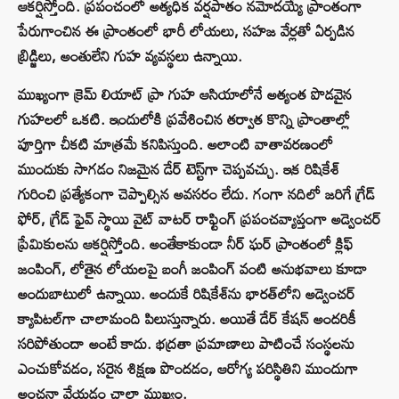
ఆకర్షిస్తోంది. ప్రపంచంలో అత్యధిక వర్షపాతం నమోదయ్యే ప్రాంతంగా
పేరుగాంచిన ఈ ప్రాంతంలో భారీ లోయలు, సహజ వేర్లతో ఏర్పడిన
బ్రిడ్జిలు, అంతులేని గుహ వ్యవస్థలు ఉన్నాయి.
ముఖ్యంగా క్రెమ్ లియాట్ ప్రా గుహ ఆసియాలోనే అత్యంత పొడవైన
గుహలలో ఒకటి. ఇందులోకి ప్రవేశించిన తర్వాత కొన్ని ప్రాంతాల్లో
పూర్తిగా చీకటి మాత్రమే కనిపిస్తుంది. అలాంటి వాతావరణంలో
ముందుకు సాగడం నిజమైన డేర్‌ టెస్ట్‌గా చెప్పవచ్చు. ఇక రిషికేశ్
గురించి ప్రత్యేకంగా చెప్పాల్సిన అవసరం లేదు. గంగా నదిలో జరిగే గ్రేడ్
ఫోర్, గ్రేడ్ ఫైవ్ స్థాయి వైట్ వాటర్ రాఫ్టింగ్ ప్రపంచవ్యాప్తంగా అడ్వెంచర్
ప్రేమికులను ఆకర్షిస్తోంది. అంతేకాకుండా నీర్ ఘర్ ప్రాంతంలో క్లిఫ్
జంపింగ్, లోతైన లోయలపై బంగీ జంపింగ్ వంటి అనుభవాలు కూడా
అందుబాటులో ఉన్నాయి. అందుకే రిషికేశ్‌ను భారత్‌లోని అడ్వెంచర్
క్యాపిటల్‌గా చాలామంది పిలుస్తున్నారు. అయితే డేర్ కేషన్ అందరికీ
సరిపోతుందా అంటే కాదు. భద్రతా ప్రమాణాలు పాటించే సంస్థలను
ఎంచుకోవడం, సరైన శిక్షణ పొందడం, ఆరోగ్య పరిస్థితిని ముందుగా
అంచనా వేయడం చాలా ముఖ్యం.