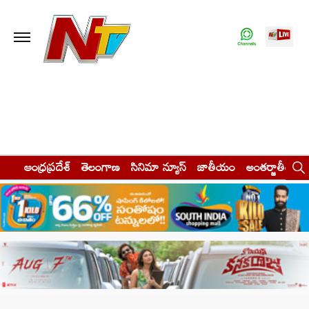
ఆంధ్రప్రదేశ్
తెలంగాణ
సినిమా న్యూస్
జాతీయం
అంతర్జాతీయం