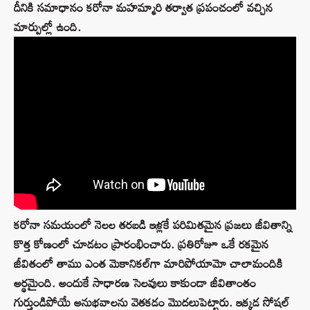
దీనికి సమాధానం కరోనా మహమ్మారి తర్వాత ప్రపంచంలో వచ్చిన
మార్పుల్లో ఉంది.
కరోనా సమయంలో నెలల తరబడి ఇళ్లకే పరిమితమైన ప్రజలు జీవితాన్ని
కొత్త కోణంలో చూడటం ప్రారంభించారు. ప్రతిరోజూ ఒకే రకమైన
జీవితంలో తాము ఎంత మెకానికల్‌గా మారిపోయామో చాలామందికి
అర్థమైంది. అందుకే సాధారణ సెలవులు కాకుండా జీవితాంతం
గుర్తుండిపోయే అనుభవాలను వెతకడం మొదలుపెట్టారు. ఇక్కడ సోషల్