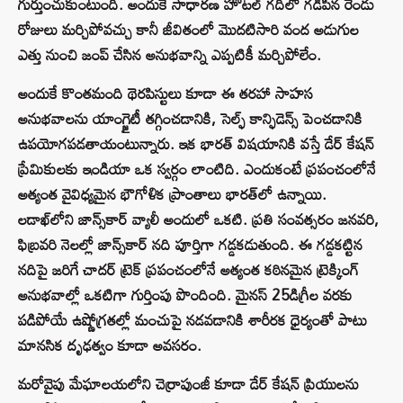
గుర్తుంచుకుంటుంది. అందుకే సాధారణ హోటల్ గదిలో గడిపిన రెండు
రోజులు మర్చిపోవచ్చు కానీ జీవితంలో మొదటిసారి వంద అడుగుల
ఎత్తు నుంచి జంప్ చేసిన అనుభవాన్ని ఎప్పటికీ మర్చిపోలేం.
అందుకే కొంతమంది థెరపిస్టులు కూడా ఈ తరహా సాహస
అనుభవాలను యాంగ్జైటీ తగ్గించడానికి, సెల్ఫ్‌ కాన్ఫిడెన్స్‌ పెంచడానికి
ఉపయోగపడతాయంటున్నారు. ఇక భారత్‌ విషయానికి వస్తే డేర్ కేషన్
ప్రేమికులకు ఇండియా ఒక స్వర్గం లాంటిది. ఎందుకంటే ప్రపంచంలోనే
అత్యంత వైవిధ్యమైన భౌగోళిక ప్రాంతాలు భారత్‌లో ఉన్నాయి.
లడాఖ్‌లోని జాన్స్‌కార్ వ్యాలీ అందులో ఒకటి. ప్రతి సంవత్సరం జనవరి,
ఫిబ్రవరి నెలల్లో జాన్స్‌కార్ నది పూర్తిగా గడ్డకడుతుంది. ఈ గడ్డకట్టిన
నదిపై జరిగే చాదర్ ట్రెక్ ప్రపంచంలోనే అత్యంత కఠినమైన ట్రెక్కింగ్
అనుభవాల్లో ఒకటిగా గుర్తింపు పొందింది. మైనస్ 25డిగ్రీల వరకు
పడిపోయే ఉష్ణోగ్రతల్లో మంచుపై నడవడానికి శారీరక ధైర్యంతో పాటు
మానసిక దృఢత్వం కూడా అవసరం.
మరోవైపు మేఘాలయలోని చెర్రాపుంజీ కూడా డేర్ కేషన్ ప్రియులను