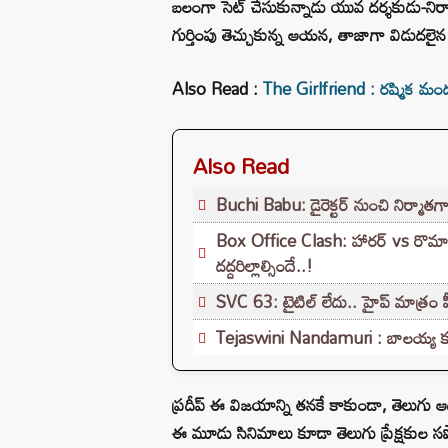
బలంగా సెట్ చేసుకున్నాడు యువ దర్శకుడు-నిర్మ
గుర్తింపు తెచ్చుకున్న ఆయన, తాజాగా విడుదలై
Also Read :
The Girlfriend : రష్మిక మందన్న మ్య
Also Read
Buchi Babu: డైరెక్టర్ నుంచి నిర్మాతగా 
Box Office Clash: హారర్ vs రొమాన్స
దద్దరిల్లాల్సిందే..!
SVC 63: టైటిల్ లేదు.. హైప్ మాత్రం ప
Tejaswini Nandamuri : బాలయ్య కూత
ప్రదీప్ ఈ విజయాన్ని తనకే కాకుండా, తెలుగు ఆడియ
ఈ మూడు సినిమాలు కూడా తెలుగు ప్రేక్షకుల సపోర