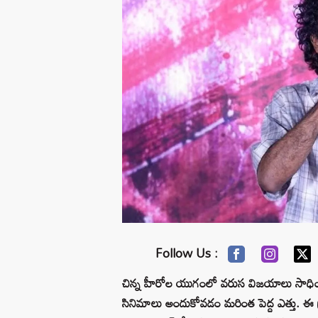
Follow Us :
చిన్న హీరోల యుగంలో వరుస విజయాలు సాధించడ
సినిమాలు అందుకోవడం మరింత పెద్ద ఎత్తు. ఈ క