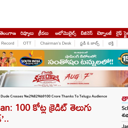
తెలంగాణ
రివ్యూలు
క్రీడలు
ఆటోమొబైల్స్
బిజినెస్‌
టెక్నాలజీ
లైఫ్ స్టై
e Record
OTT
Chairman's Desk
స్టడీ & జాబ్స్
భక్తి
త
 Dude Crosses %e2%82%b9100 Crore Thanks To Telugu Audience
100 కోట్ల క్రెడిట్ తెలుగు
Sch
్’..
శుభ
Jan