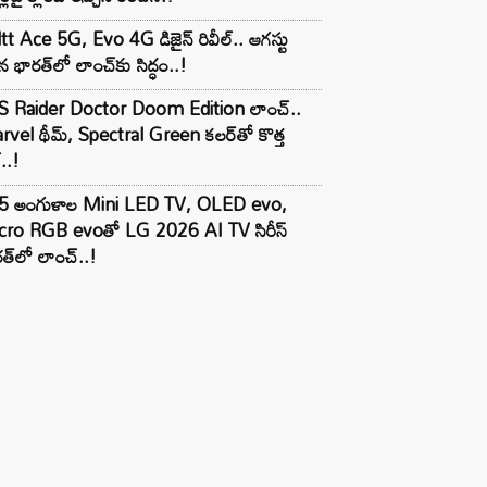
tt Ace 5G, Evo 4G డిజైన్ రివీల్.. ఆగస్టు
 భారత్‌లో లాంచ్‌కు సిద్ధం..!
S Raider Doctor Doom Edition లాంచ్..
vel థీమ్, Spectral Green కలర్‌తో కొత్త
ల్..!
5 అంగుళాల Mini LED TV, OLED evo,
cro RGB evoతో LG 2026 AI TV సిరీస్
త్‌లో లాంచ్..!