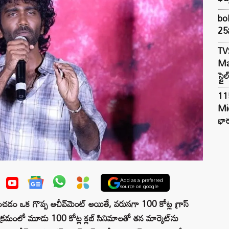
bol
25న
TV
Mar
స్టై
11
Mi
భార
Add as a preferred
source on google
ం ఒక గొప్ప అచీవ్‌మెంట్ అయితే, వరుసగా 100 కోట్ల గ్రాస్
్రమంలో మూడు 100 కోట్ల క్లబ్ సినిమాలతో తన మార్కెట్‌ను