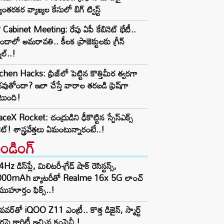
యంతరకర వ్యాఖ్యల కేసులో బిగ్ ట్విస్ట్
Cabinet Meeting: రేపు ఏపీ కేబినెట్ భేటీ..
ండాలో అమరావతి.. కీలక ప్రాజెక్టులకు గ్రీన్
నల్..!
chen Hacks: ఫ్రిజ్‌లో పెట్టిన కొత్తిమీర త్వరగా
వుతోందా? ఇలా చేస్తే వారాల తరబడి ఫ్రెష్‌గా
టుంది!
ceX Rocket: చంద్రుడిని ఢీకొట్టిన స్పేస్‌ఎక్స్
ెట్! శాస్త్రవేత్తలు ఏమంటున్నారంటే..!
రెండింగ్‌
z డిస్‌ప్లే, మిలిటరీ-గ్రేడ్ షాక్ రెసిస్టన్స్,
000mAh బ్యాటరీతో Realme 16x 5G లాంచ్
ముహూర్తం ఫిక్స్..!
పవర్‌తో iQOO Z11 ఎంట్రీ.. కొత్త డిజైన్, స్మార్ట్
ర్లపై క్లారిటీ ఇచ్చిన కంపెనీ.!