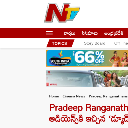
వార్తలు
సినిమాలు
ఆంధ్రప్రదేశ్
Story Board
Off Th
TOPICS
Home
Cinema News
Pradeep Ranganathans
Pradeep Ranganathan: 
ఆడియెన్స్‌కి ఇచ్చిన ‘డ్యూడ