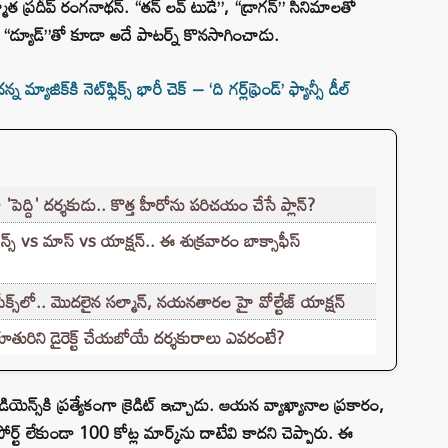
ాత ప్రదీప్ రంగనాథన్. “తన్ లవ్ టుడే”, “డ్రాగన్” సినిమాలతో
న “డ్యూడ్”తో కూడా అదే పాటర్న్ కొనసాగించాడు.
ాజిక్‌కి నెట్‌ఫ్లిక్స్ భారీ చెక్ – ‘ది గర్ల్‌ఫ్రెండ్’ ఫ్యాన్సీ డీల్
'పెద్ది' దర్శకుడు.. కొత్త హీరోను పరిచయం చేసే ప్లాన్?
్ vs మాస్ vs యాక్షన్.. ఈ శుక్రవారం బాక్సాఫీస్
ీక్స్‌లో.. మొదలైన సల్మాన్, నయనతారల హై వోల్టేజ్ యాక్షన్
ురిని డైరెక్ట్ చేయబోయే దర్శకురాలు ఎవరంటే?
ెన్స్‌కి ప్రత్యేకంగా క్రెడిట్ ఇచ్చాడు. ఆయన వ్యాఖ్యానాల ప్రకారం,
్ట్‌ లేకుండా 100 కోట్ల మార్క్‌ను దాటేవి కాదని చెప్పారు. ఈ