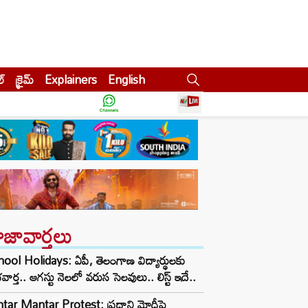
ల్
క్రైమ్
Explainers
English
ాజావార్తలు
ool Holidays: ఏపీ, తెలంగాణ విద్యార్థులకు
వార్త.. ఆగస్టు నెలలో వరుస సెలవులు.. లిస్ట్ ఇదే..
tar Mantar Protest: ప్రధాని మోదీపై