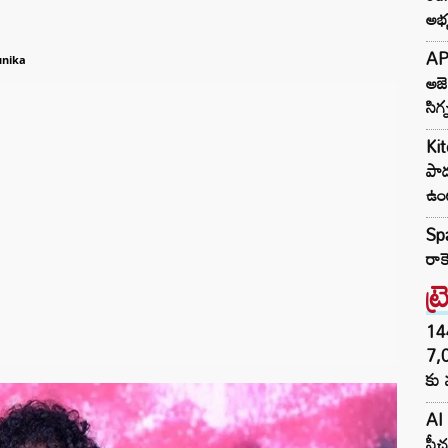
అభ్
AP 
nika
అజె
సిగ్
Kit
పాడ
ఉం
Spa
రాక
ట్
144H
7,
కు 
AI 
ఫీచ