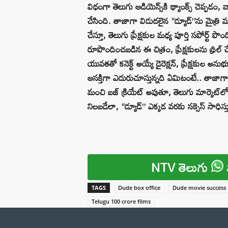
విధంగా తెలుగు ఆడియెన్స్‌కి థ్యాంక్స్ చెప్పడం,
చేసింది. తాజాగా విడుదలైన “డ్యూడ్”ను మైత్రి మ
చేస్తూ, తెలుగు ప్రేక్షకుల మధ్య పూర్తి సపోర్ట
రూపొందించబడిన ఈ చిత్రం, ప్రేక్షకులను థ్రిల్
యువతతో కనెక్ట్ అయ్యే డైరెక్షన్, ప్రేక్షకుల అను
ఆసక్తిగా ఎదురుచూస్తున్నది ఏమిటంటే.. తాజాగా 
మంచి బజ్ క్రియేట్ అవుతూ, తెలుగు మార్కెట్‌లో క
నిలబడేలా, “డ్యూడ్” ఎక్కడ వరకు సక్సెస్ సాధిస్తుం
NTV తెలుగు
TAGS
Dude box office
Dude movie success
Telugu 100 crore films