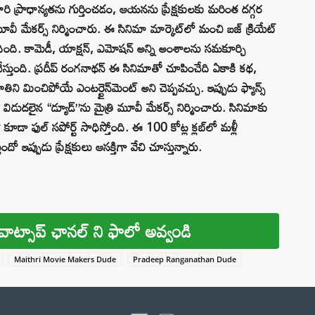
 వారి ప్రాధాన్యతను గుర్తించడం, ఆయనను ప్రేక్షకులకు మరింత దగ్గర
ూవీ మేకర్స్ నిర్మించారు. ఈ సినిమా మార్కెట్‌లో మంచి బజ్ క్రియేట్
్ పొందింది. కామెడీ, యాక్షన్, ఎమోషన్ అన్ని అంశాలను సమకూర్చి
 చేస్తుంది. ప్రదీప్ రంగనాథన్ ఈ సినిమాతో చూపించేది ఏకాకి కథ,
భూతిని మించిపోయే ఎంటర్టైన్‌మెంట్ అని చెప్పవచ్చు. ఇప్పుడు ఫ్యాన్స్
విడుదలైన “డ్యూడ్”ను మైత్రి మూవీ మేకర్స్ నిర్మించారు. సినిమాకు
ూడా ఫుల్ సపోర్ట్ సాధిస్తోంది. ఈ 100 కోట్ల క్లబ్‌లో మళ్లీ
దో ఇప్పుడు ప్రేక్షకులు ఆసక్తిగా వేచి చూస్తున్నారు.
వాట్సాప్ ఛానల్ ని ఫాలో అవ్వండి
Maithri Movie Makers Dude
Pradeep Ranganathan Dude