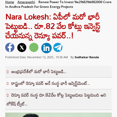
Home
Amaravathi
Renew Power To Invest %e2%82%b982000 Crore
In Andhra Pradesh For Green Energy Projects
Nara Lokesh: ఏపీలో మరో భారీ
పెట్టుబడి.. రూ.82 వేల కోట్లు ఇన్వెస్ట్‌
చేయనున్న రెన్యూ పవర్‌..!
Published Date :November 13, 2025 ,
10:36 AM
By
Sudhakar Ravula
ఆంధ్రప్రదేశ్‌లో మరో భారీ పెట్టుబడి..
రాష్ట్రంలో రెన్యూ పవర్‌ అనే సంస్థ భారీ ఇన్వెస్ట్‌మెంట్..
రెన్యూ పవర్‌ సంస్థ రూ.82వేల కోట్ల పెట్టుబడులు పెట్టనుంది అని
లోకేష్‌ ట్వీట్..