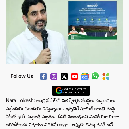
Follow Us :
Add as a preferred
source on google
Nara Lokesh: ఆంధ్రప్రదేశ్‌లో ప్రతిష్టాత్మక సంస్థలు పెట్టుబడులు
పెట్టేందుకు ముందుకు వస్తున్నాయి.. ఇప్పటికే గూగుల్‌ లాంటి సంస్థ
ఏపీలో భారీ పెట్టుబడి పెట్టడం.. దీనికి సంబంధించి ఎంవోయూ కూడా
జరిగిపోయిన విషయం విదితమే కాగా.. ఇప్పుడు రెన్యూ పవర్‌ అనే