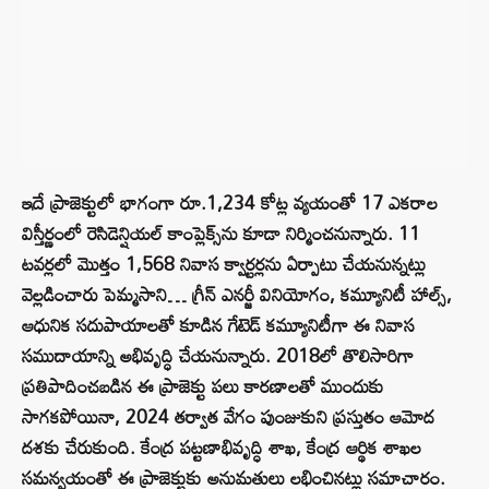
ఇదే ప్రాజెక్టులో భాగంగా రూ.1,234 కోట్ల వ్యయంతో 17 ఎకరాల
విస్తీర్ణంలో రెసిడెన్షియల్ కాంప్లెక్స్‌ను కూడా నిర్మించనున్నారు. 11
టవర్లలో మొత్తం 1,568 నివాస క్వార్టర్లను ఏర్పాటు చేయనున్నట్లు
వెల్లడించారు పెమ్మసాని… గ్రీన్ ఎనర్జీ వినియోగం, కమ్యూనిటీ హాల్స్,
ఆధునిక సదుపాయాలతో కూడిన గేటెడ్ కమ్యూనిటీగా ఈ నివాస
సముదాయాన్ని అభివృద్ధి చేయనున్నారు. 2018లో తొలిసారిగా
ప్రతిపాదించబడిన ఈ ప్రాజెక్టు పలు కారణాలతో ముందుకు
సాగకపోయినా, 2024 తర్వాత వేగం పుంజుకుని ప్రస్తుతం ఆమోద
దశకు చేరుకుంది. కేంద్ర పట్టణాభివృద్ధి శాఖ, కేంద్ర ఆర్థిక శాఖల
సమన్వయంతో ఈ ప్రాజెక్టుకు అనుమతులు లభించినట్లు సమాచారం.