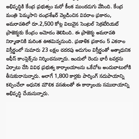
అభివృద్ధికి కేంద్ర ప్రభుత్వం మరో కీలక ముందడుగు వేసింది. కేంద్ర
మంత్రి పెమ్మసాని చంద్రశేఖర్ వెల్లడించిన వివరాల ప్రకారం,
అమరావతిలో రూ.2,500 కోట్ల విలువైన సెంట్రల్ సెక్రటేరియట్
ప్రాజెక్టుకు కేంద్రం ఆమోదం తెలిపింది. ఈ ప్రాజెక్టు అమరావతి
నిర్మాణానికి మరింత ఊతమివ్వనుంది. ప్రణాళిక ప్రకారం 5 ఎకరాల
విస్తీర్ణంలో సుమారు 23 లక్షల చదరపు అడుగుల విస్తీర్ణంతో అత్యాధునిక
ఆఫీస్ కాంప్లెక్స్‌ను నిర్మించనున్నారు. ఇందులో రెండు భారీ టవర్లను
ఏర్పాటు చేసి వివిధ ప్రభుత్వ కార్యాలయాలను ఒకేచోట అందుబాటులోకి
తీసుకురానున్నారు. అలాగే 1,800 కార్లకు పార్కింగ్ సదుపాయాన్ని
కల్పించేలా ఆధునిక మౌలిక వసతులతో ఈ కార్యాలయ సముదాయాన్ని
అభివృద్ధి చేయనున్నారు.