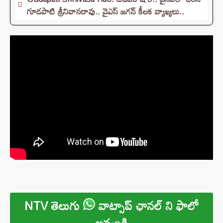
గూడపాటి శ్రీనివాసరావు.. వైఎస్‌ జగన్‌ కీలక వ్యాఖ్యలు..
NTV తెలుగు
వాట్సాప్ ఛానల్ ని ఫాలో
అవ్వండి