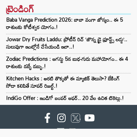
ట్రెండింగ్‌
Baba Vanga Prediction 2026: బాబా వంగా జోస్యం.. ఈ 5
రాశులకు కోటీశ్వర యోగం.!
Jowar Dry Fruits Laddu: ప్రోటీన్ రిచ్ ‘జొన్న డ్రై ఫ్రూప్ట్స్ లడ్డు’..
సులువుగా ఇంట్లోనే చేసేయండి ఇలా..!
Zodiac Predictions : ఆగస్టు 5న బుధ-గురు మహాయోగం.. ఈ 4
రాశులకు డబ్బే డబ్బు.!
Kitchen Hacks : అరటి తొక్కతో ఈ మ్యాజిక్ తెలుసా? బేకింగ్
సోడా కలిపితే సూపర్ రిజల్ట్.!
IndiGo Offer : ఇండిగో బంపర్ ఆఫర్.. 20 వేల ఉచిత టికెట్లు.!