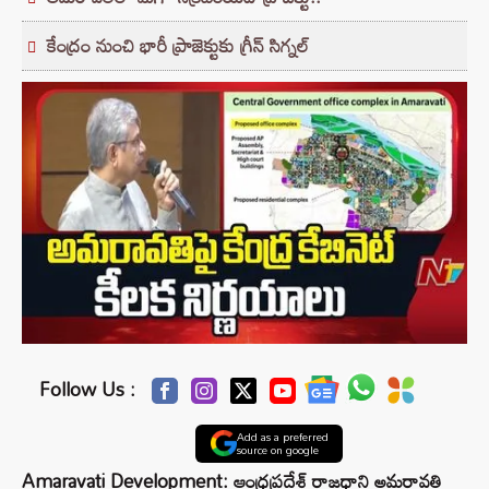
కేంద్రం నుంచి భారీ ప్రాజెక్టుకు గ్రీన్ సిగ్నల్
Follow Us :
Add as a preferred
source on google
Amaravati Development: ఆంధ్రప్రదేశ్ రాజధాని అమరావతి