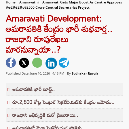
Home
Amaravathi
Amaravati Gets Major Boost As Centre Approves
%e2%82%b92500 Crore Central Secretariat Project
Amaravati Development:
అమరావతికి కేంద్రం భారీ శుభవార్త..
రాజధాని రూపురేఖలు
మారనున్నాయా..?
Published Date :June 10, 2026 ,
4:18 PM
By
Sudhakar Ravula
అమరావతికి భారీ బూస్ట్..
రూ.2,500 కోట్ల సెంట్రల్ సెక్రటేరియట్‌కు కేంద్రం ఆమోదం..
రాజధాని అభివృద్ధికి మరో మైలురాయి..
అమరావతిలో మెగా సెక్రటేరియట్ ప్రాజెక్టు..