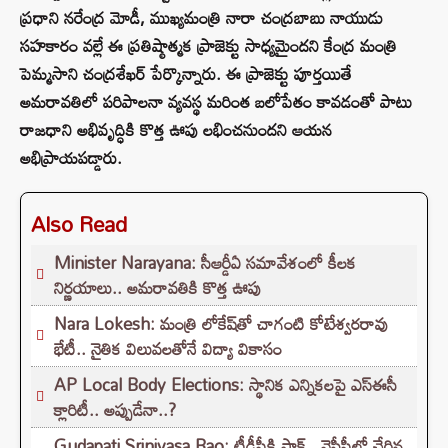
ప్రధాని నరేంద్ర మోడీ, ముఖ్యమంత్రి నారా చంద్రబాబు నాయుడు
సహకారం వల్లే ఈ ప్రతిష్ఠాత్మక ప్రాజెక్టు సాధ్యమైందని కేంద్ర మంత్రి
పెమ్మసాని చంద్రశేఖర్ పేర్కొన్నారు. ఈ ప్రాజెక్టు పూర్తయితే
అమరావతిలో పరిపాలనా వ్యవస్థ మరింత బలోపేతం కావడంతో పాటు
రాజధాని అభివృద్ధికి కొత్త ఊపు లభించనుందని ఆయన
అభిప్రాయపడ్డారు.
Also Read
Minister Narayana: సీఆర్డీఏ సమావేశంలో కీలక
నిర్ణయాలు.. అమరావతికి కొత్త ఊపు
Nara Lokesh: మంత్రి లోకేష్‌తో చాగంటి కోటేశ్వరరావు
భేటీ.. నైతిక విలువలతోనే విద్యా వికాసం
AP Local Body Elections: స్థానిక ఎన్నికలపై ఎస్ఈసీ
క్లారిటీ.. అప్పుడేనా..?
Gudapati Srinivasa Rao: టీడీపీకి షాక్‌.. వైసీపీలో చేరిన