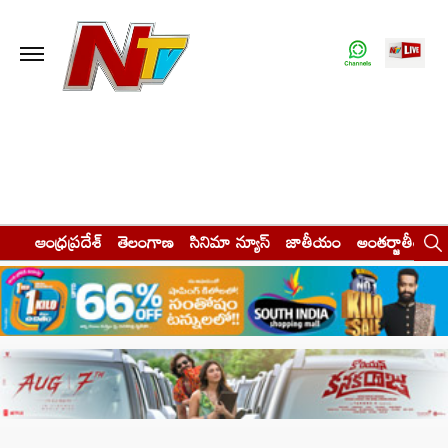
ఆంధ్రప్రదేశ్
తెలంగాణ
సినిమా న్యూస్
జాతీయం
అంతర్జాతీయం