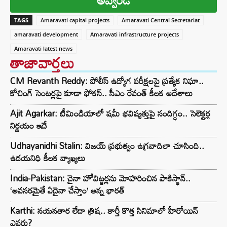
TAGS
Amaravati capital projects
Amaravati Central Secretariat
amaravati development
Amaravati infrastructure projects
Amaravati latest news
తాజావార్తలు
CM Revanth Reddy: పోలీస్ ఉద్యోగ పరీక్షలపై ప్రత్యేక నిఘా..
కోచింగ్ సెంటర్లపై కూడా ఫోకస్.. సీఎం రేవంత్ కీలక ఆదేశాలు
Ajit Agarkar: టీమిండియాలో షమీ భవిష్యత్తుపై సందిగ్ధం.. సెలెక్టర్ల
నిర్ణయం ఇదే
Udhayanidhi Stalin: విజయ్ ప్రభుత్వం ఉగ్రవాదిలా చూసింది..
ఉదయనిధి కీలక వ్యాఖ్యలు
India-Pakistan: చైనా హోవిట్జర్లను మోహరించిన పాకిస్థాన్..
‘అవసరమైతే ఏదైనా చేస్తాం’ అన్న భారత్
Karthi: నయనతార లేదా త్రిష.. కార్తీ కొత్త సినిమాలో హీరోయిన్
ఎవరు?